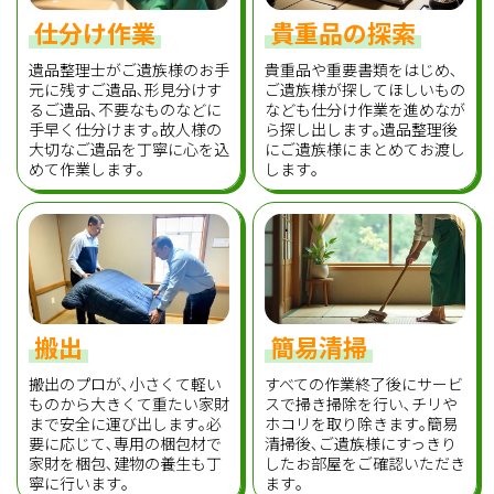
仕分け作業
貴重品の探索
遺品整理士がご遺族様のお手
貴重品や重要書類をはじめ､
元に残すご遺品､形見分けす
ご遺族様が探してほしいもの
るご遺品､不要なものなどに
なども仕分け作業を進めなが
手早く仕分けます｡故人様の
ら探し出します｡遺品整理後
大切なご遺品を丁寧に心を込
にご遺族様にまとめてお渡し
めて作業します｡
します｡
搬出
簡易清掃
搬出のプロが､小さくて軽い
すべての作業終了後にサービ
ものから大きくて重たい家財
スで掃き掃除を行い､チリや
まで安全に運び出します｡必
ホコリを取り除きます｡簡易
要に応じて､専用の梱包材で
清掃後､ご遺族様にすっきり
家財を梱包､建物の養生も丁
したお部屋をご確認いただき
寧に行います｡
ます｡