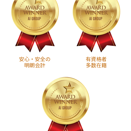
安心・安全の
有資格者
明朗会計
多数在籍