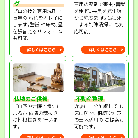
グ
専用の薬剤で害虫･害獣
プロの技と専用洗剤で
を駆 除､悪臭を発生源
長年の 汚れをキレイに
から絶ちま す｡孤独死
します｡壁紙 や床材､畳
による特殊清掃に も対
を張替えるリフォ ーム
応可能｡
も可能｡
詳しくはこちら
詳しくはこちら
不動産整理
仏壇のご供養
近隣に十分配慮して迅
ご自宅や寺院で僧侶に
速に解 体｡相続税対策
よるお 仏壇の魂抜き･
の土地活用の ご提案も
お性根抜きを 行いま
可能です｡
す｡
詳しくはこちら
詳しくはこちら