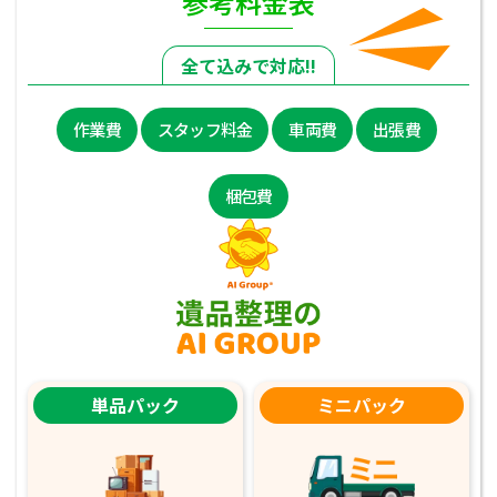
参考料金表
全て込みで対応!!
作業費
スタッフ料金
車両費
出張費
梱包費
単品パック
ミニパック