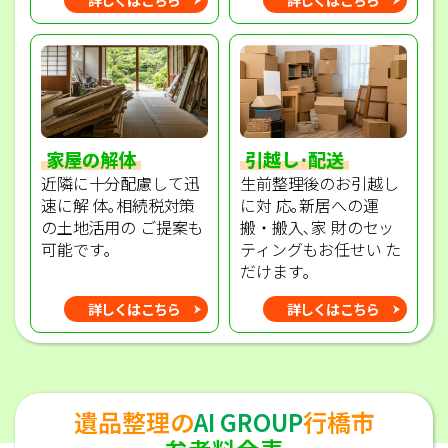
家屋の解体
引越し･配送
近隣に十分配慮して迅
生前整理後のお引越し
速に解 体｡相続税対策
に対 応｡新居への運
の土地活用の ご提案も
搬・搬入､家 財のセッ
可能です｡
ティングもお任せい た
だけます｡
詳しくはこちら
詳しくはこちら
遺品整理の
AI GROUP
行橋市