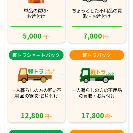
単品の買取･
ちょっとした不用品
の買
お片付け
取・お片付け
5,000
7,800
円~
円~
軽トラショートバック
軽トラパック
一人暮らしの方の軽
い不
一人暮らしの方の不
用品
用 品の買取･お
片付け
の買取・お片付け
12,800
17,800
円~
円~