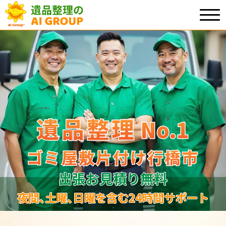
遺品整理
遺品整理
No.1
No
.
1
ゴミ屋敷片付け行橋市
ゴミ屋敷片付け行橋市
出張お見積り無料
夜間､土曜､日曜を含む24時間サポート