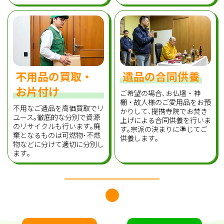
不用品の買取・
遺品の合同供養
お片付け
ご希望の場合､お仏壇・神
棚・故人様のご愛用品をお預
不用なご遺品を高価買取でリ
かりして､提携寺院でお焚き
ユース｡徹底的な分別で資源
上げによる合同供養を行いま
のリサイクルも行います｡廃
す｡宗派の決まりに準じてご
棄となるものは可燃物･不燃
供養します｡
物などに分けて適切に分別し
ます｡