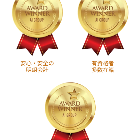
安心・安全の
有資格者
明朗会計
多数在籍