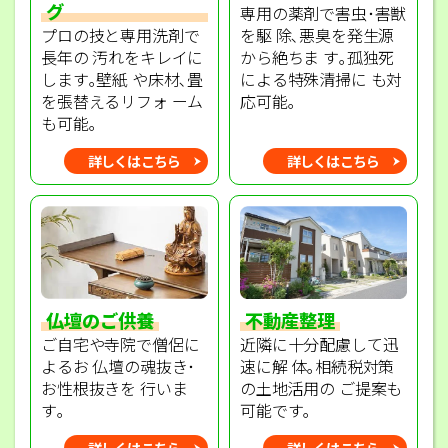
グ
専用の薬剤で害虫･害獣
プロの技と専用洗剤で
を駆 除､悪臭を発生源
長年の 汚れをキレイに
から絶ちま す｡孤独死
します｡壁紙 や床材､畳
による特殊清掃に も対
を張替えるリフォ ーム
応可能｡
も可能｡
詳しくはこちら
詳しくはこちら
不動産整理
仏壇のご供養
近隣に十分配慮して迅
ご自宅や寺院で僧侶に
速に解 体｡相続税対策
よるお 仏壇の魂抜き･
の土地活用の ご提案も
お性根抜きを 行いま
可能です｡
す｡
詳しくはこちら
詳しくはこちら