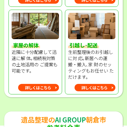
家屋の解体
引越し･配送
近隣に十分配慮して迅
生前整理後のお引越し
速に解 体｡相続税対策
に対 応｡新居への運
の土地活用の ご提案も
搬・搬入､家 財のセッ
可能です｡
ティングもお任せい た
だけます｡
詳しくはこちら
詳しくはこちら
遺品整理の
AI GROUP
朝倉市