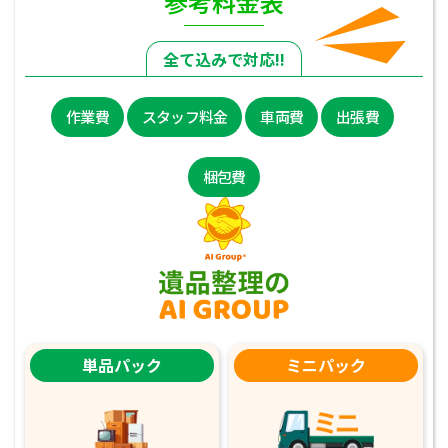
参考料金表
全て込みで対応!!
作業費
スタッフ料金
車両費
出張費
梱包費
単品パック
ミニパック