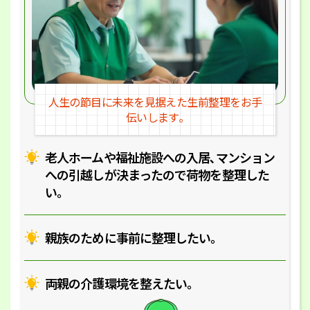
人生の節目に未来を見据えた
生前整理をお手
伝いします｡
老人ホームや福祉施設への入居､マ
ンション
への引越しが決まったので
荷物を整理した
い｡
親族のために事前に整理したい｡
両親の介護環境を整えたい｡