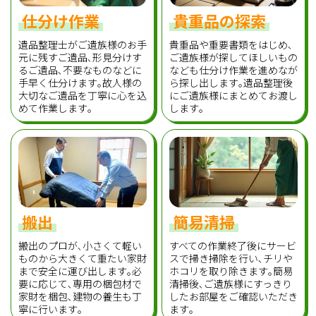
仕分け作業
貴重品の探索
遺品整理士がご遺族様のお手
貴重品や重要書類をはじめ､
元に残すご遺品､形見分けす
ご遺族様が探してほしいもの
るご遺品､不要なものなどに
なども仕分け作業を進めなが
手早く仕分けます｡故人様の
ら探し出します｡遺品整理後
大切なご遺品を丁寧に心を込
にご遺族様にまとめてお渡し
めて作業します｡
します｡
搬出
簡易清掃
搬出のプロが､小さくて軽い
すべての作業終了後にサービ
ものから大きくて重たい家財
スで掃き掃除を行い､チリや
まで安全に運び出します｡必
ホコリを取り除きます｡簡易
要に応じて､専用の梱包材で
清掃後､ご遺族様にすっきり
家財を梱包､建物の養生も丁
したお部屋をご確認いただき
寧に行います｡
ます｡