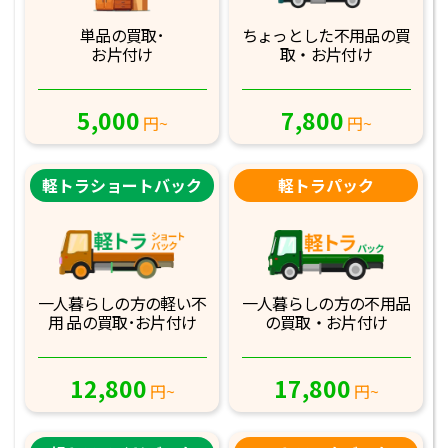
単品の買取･
ちょっとした不用品
の買
お片付け
取・お片付け
5,000
7,800
円~
円~
軽トラショートバック
軽トラパック
一人暮らしの方の軽
い不
一人暮らしの方の不
用品
用 品の買取･お
片付け
の買取・お片付け
12,800
17,800
円~
円~