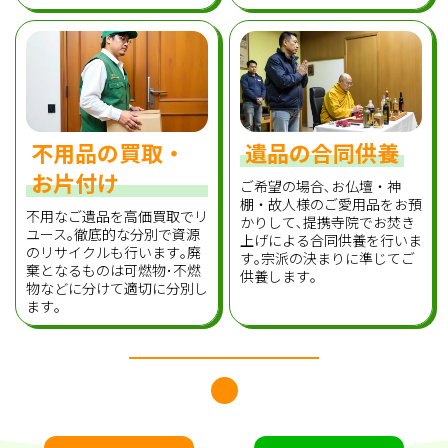
不用品の買取・
遺品の合同供養
お片付け
ご希望の場合､お仏壇・神
棚・故人様のご愛用品をお預
不用なご遺品を高価買取でリ
かりして､提携寺院でお焚き
ユース｡徹底的な分別で資源
上げによる合同供養を行いま
のリサイクルも行います｡廃
す｡宗派の決まりに準じてご
棄となるものは可燃物･不燃
供養します｡
物などに分けて適切に分別し
ます｡