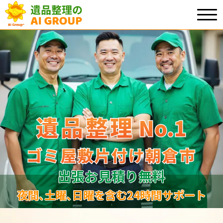
遺品整理
遺品整理
No.1
No
.
1
ゴミ屋敷片付け朝倉市
ゴミ屋敷片付け朝倉市
出張お見積り無料
夜間､土曜､日曜を含む24時間サポート