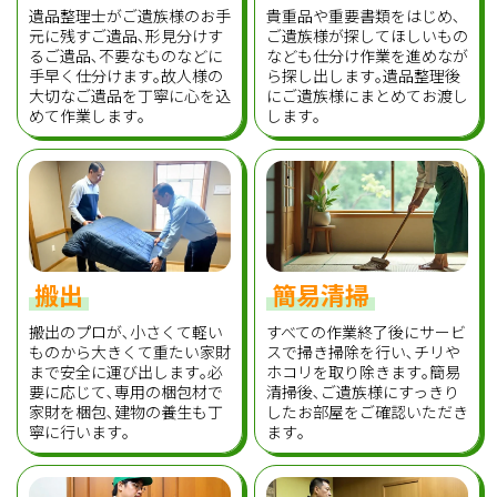
遺品整理士がご遺族様のお手
貴重品や重要書類をはじめ､
元に残すご遺品､形見分けす
ご遺族様が探してほしいもの
るご遺品､不要なものなどに
なども仕分け作業を進めなが
手早く仕分けます｡故人様の
ら探し出します｡遺品整理後
大切なご遺品を丁寧に心を込
にご遺族様にまとめてお渡し
めて作業します｡
します｡
搬出
簡易清掃
搬出のプロが､小さくて軽い
すべての作業終了後にサービ
ものから大きくて重たい家財
スで掃き掃除を行い､チリや
まで安全に運び出します｡必
ホコリを取り除きます｡簡易
要に応じて､専用の梱包材で
清掃後､ご遺族様にすっきり
家財を梱包､建物の養生も丁
したお部屋をご確認いただき
寧に行います｡
ます｡