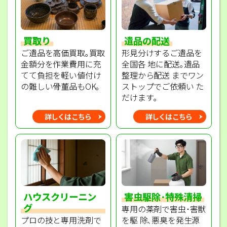
買取り
遺品の配送
ご遺品を高価買取｡買取
形見分けするご遺品を
金額分を作業費用に充
全国各 地に配送｡遺品
てて負担を軽い値付け
整理から配送 までワン
の難しい骨董品もOK｡
ストップでご依頼い た
だけます｡
詳しくはこちら
詳しくはこちら
ハウスクリーニン
害虫駆除･特殊清掃
グ
専用の薬剤で害虫･害獣
プロの技と専用洗剤で
を駆 除､悪臭を発生源