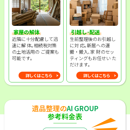
家屋の解体
引越し･配送
近隣に十分配慮して迅
生前整理後のお引越し
速に解 体｡相続税対策
に対 応｡新居への運
の土地活用の ご提案も
搬・搬入､家 財のセッ
可能です｡
ティングもお任せい た
だけます｡
詳しくはこちら
詳しくはこちら
遺品整理の
AI GROUP
参考料金表