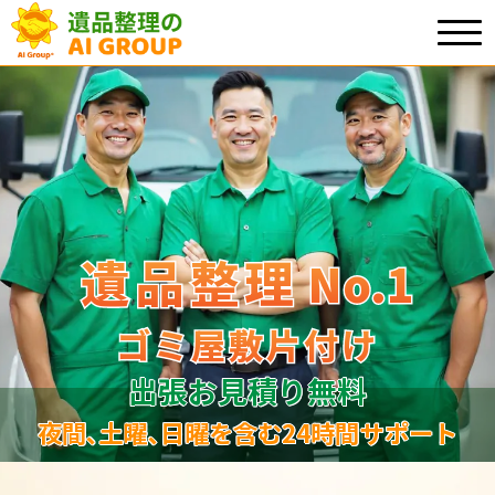
遺品整理
遺品整理
No.1
No
.
1
ゴミ屋敷片付け
ゴミ屋敷片付け
出張お見積り無料
夜間､土曜､日曜を含む24時間サポート