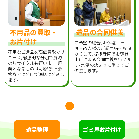
不用品の買取・
遺品の合同供養
お片付け
ご希望の場合､お仏壇・神
棚・故人様のご愛用品をお預
不用なご遺品を高価買取でリ
かりして､提携寺院でお焚き
ユース｡徹底的な分別で資源
上げによる合同供養を行いま
のリサイクルも行います｡廃
す｡宗派の決まりに準じてご
棄となるものは可燃物･不燃
供養します｡
物などに分けて適切に分別し
ます｡
遺品整理
ゴミ屋敷片付け