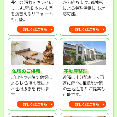
長年の 汚れをキレイに
から絶ちま す｡孤独死
します｡壁紙 や床材､畳
による特殊清掃に も対
を張替えるリフォ ーム
応可能｡
も可能｡
詳しくはこちら
詳しくはこちら
不動産整理
仏壇のご供養
近隣に十分配慮して迅
ご自宅や寺院で僧侶に
速に解 体｡相続税対策
よるお 仏壇の魂抜き･
の土地活用の ご提案も
お性根抜きを 行いま
可能です｡
す｡
詳しくはこちら
詳しくはこちら