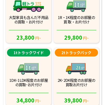
大型家具も含んだ不
用品
1R・1K程度のお部屋の
の買取・お片付け
買 取・お片付け
23,800
29,800
円~
円~
1tトラックワイド
2tトラックパック
1DK･1LDK程度のお部
屋
2K･2DK程度のお部
屋の
の買取･お片付け
買取お片付け
34,800
39,800
円~
円~