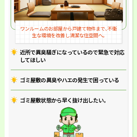
ワンルームのお部屋から戸建
て物件まで､不衛
生な環境を改
善し清潔な住空間へ｡
近所で異臭騒ぎになっているの
で緊急で対応
してほしい
ゴミ屋敷の異臭やハエの
発生で困っている
ゴミ屋敷状態から早く抜け出したい｡