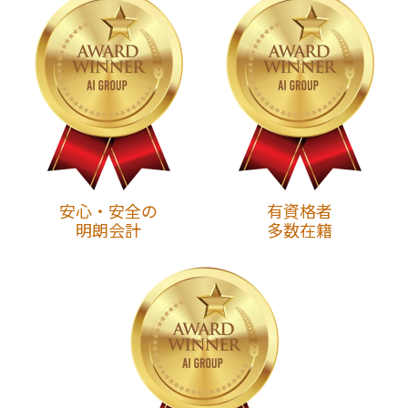
安心・安全の
有資格者
明朗会計
多数在籍