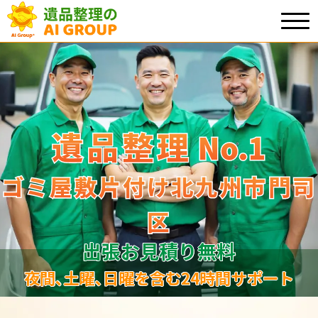
遺品整理
遺品整理
No.1
No
.
1
ゴミ屋敷片付け北九州市門司
ゴミ屋敷片付け北九州市門司
区
区
出張お見積り無料
夜間､土曜､日曜を含む24時間サポート