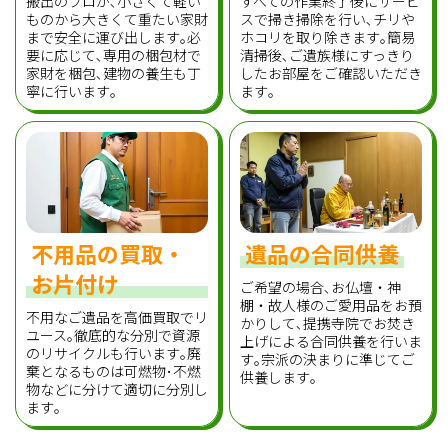
搬出のプロが､小さくて軽い
すべての作業終了後にサービ
ものから大きくて重たい家財
スで掃き掃除を行い､チリや
まで安全に運び出します｡必
ホコリを取り除きます｡簡易
要に応じて､専用の梱包材で
清掃後､ご遺族様にすっきり
家財を梱包､建物の養生も丁
したお部屋をご確認いただき
寧に行います｡
ます｡
不用品の買取・
遺品の合同供養
お片付け
ご希望の場合､お仏壇・神
棚・故人様のご愛用品をお預
不用なご遺品を高価買取でリ
かりして､提携寺院でお焚き
ユース｡徹底的な分別で資源
上げによる合同供養を行いま
のリサイクルも行います｡廃
す｡宗派の決まりに準じてご
棄となるものは可燃物･不燃
供養します｡
物などに分けて適切に分別し
ます｡