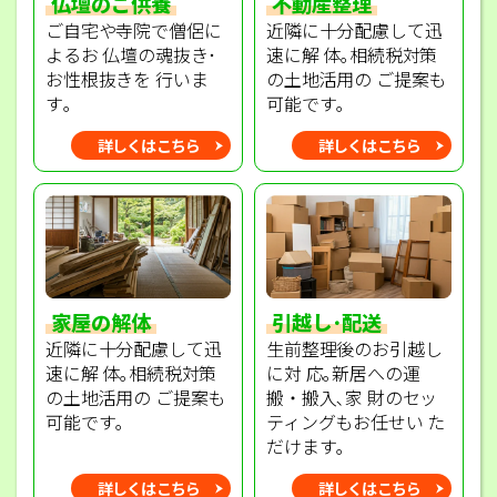
不動産整理
仏壇のご供養
近隣に十分配慮して迅
ご自宅や寺院で僧侶に
速に解 体｡相続税対策
よるお 仏壇の魂抜き･
の土地活用の ご提案も
お性根抜きを 行いま
可能です｡
す｡
詳しくはこちら
詳しくはこちら
家屋の解体
引越し･配送
近隣に十分配慮して迅
生前整理後のお引越し
速に解 体｡相続税対策
に対 応｡新居への運
の土地活用の ご提案も
搬・搬入､家 財のセッ
可能です｡
ティングもお任せい た
だけます｡
詳しくはこちら
詳しくはこちら