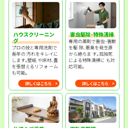
ハウスクリーニン
害虫駆除･特殊清掃
グ
専用の薬剤で害虫･害獣
プロの技と専用洗剤で
を駆 除､悪臭を発生源
長年の 汚れをキレイに
から絶ちま す｡孤独死
します｡壁紙 や床材､畳
による特殊清掃に も対
を張替えるリフォ ーム
応可能｡
も可能｡
詳しくはこちら
詳しくはこちら