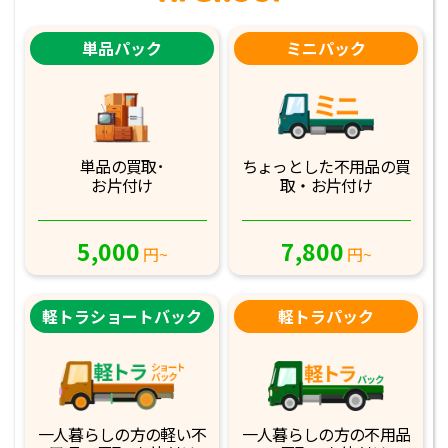
単品パック
ミニパック
単品の買取･
ちょっとした不用品
の買
お片付け
取・お片付け
5,000
7,800
円~
円~
軽トラショートバック
軽トラパック
一人暮らしの方の軽
い不
一人暮らしの方の不
用品