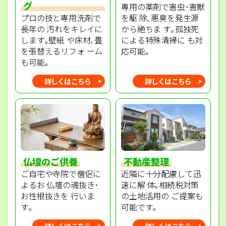
グ
専用の薬剤で害虫･害獣
プロの技と専用洗剤で
を駆 除､悪臭を発生源
長年の 汚れをキレイに
から絶ちま す｡孤独死
します｡壁紙 や床材､畳
による特殊清掃に も対
を張替えるリフォ ーム
応可能｡
も可能｡
詳しくはこちら
詳しくはこちら
不動産整理
仏壇のご供養
近隣に十分配慮して迅
ご自宅や寺院で僧侶に
速に解 体｡相続税対策
よるお 仏壇の魂抜き･
の土地活用の ご提案も
お性根抜きを 行いま
可能です｡
す｡
詳しくはこちら
詳しくはこちら