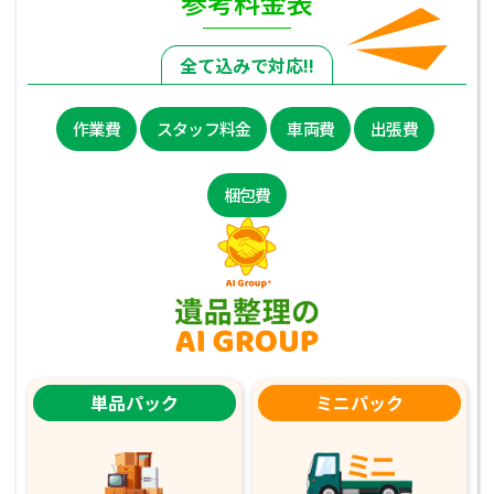
参考料金表
全て込みで対応!!
作業費
スタッフ料金
車両費
出張費
梱包費
単品パック
ミニパック