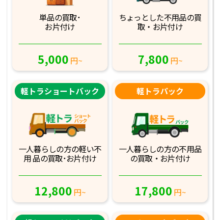
単品の買取･
ちょっとした不用品
の買
お片付け
取・お片付け
5,000
7,800
円~
円~
軽トラショートバック
軽トラパック
一人暮らしの方の軽
い不
一人暮らしの方の不
用品
用 品の買取･お
片付け
の買取・お片付け
12,800
17,800
円~
円~