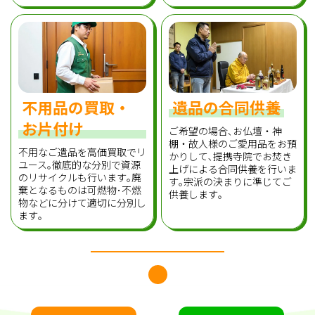
不用品の買取・
遺品の合同供養
お片付け
ご希望の場合､お仏壇・神
棚・故人様のご愛用品をお預
不用なご遺品を高価買取でリ
かりして､提携寺院でお焚き
ユース｡徹底的な分別で資源
上げによる合同供養を行いま
のリサイクルも行います｡廃
す｡宗派の決まりに準じてご
棄となるものは可燃物･不燃
供養します｡
物などに分けて適切に分別し
ます｡