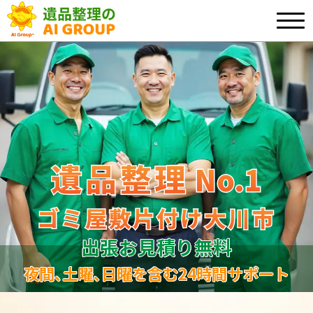
遺品整理
遺品整理
No.1
No
.
1
ゴミ屋敷片付け大川市
ゴミ屋敷片付け大川市
出張お見積り無料
夜間､土曜､日曜を含む24時間サポート