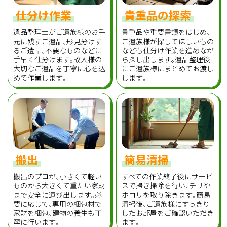
仕分け作業
貴重品の探索
遺品整理士がご遺族様のお手
貴重品や重要書類をはじめ､
元に残すご遺品､形見分けす
ご遺族様が探してほしいもの
るご遺品､不要なものなどに
なども仕分け作業を進めなが
手早く仕分けます｡故人様の
ら探し出します｡遺品整理後
大切なご遺品を丁寧に心を込
にご遺族様にまとめてお渡し
めて作業します｡
します｡
搬出
簡易清掃
搬出のプロが､小さくて軽い
すべての作業終了後にサービ
ものから大きくて重たい家財
スで掃き掃除を行い､チリや
まで安全に運び出します｡必
ホコリを取り除きます｡簡易
要に応じて､専用の梱包材で
清掃後､ご遺族様にすっきり
家財を梱包､建物の養生も丁
したお部屋をご確認いただき
寧に行います｡
ます｡