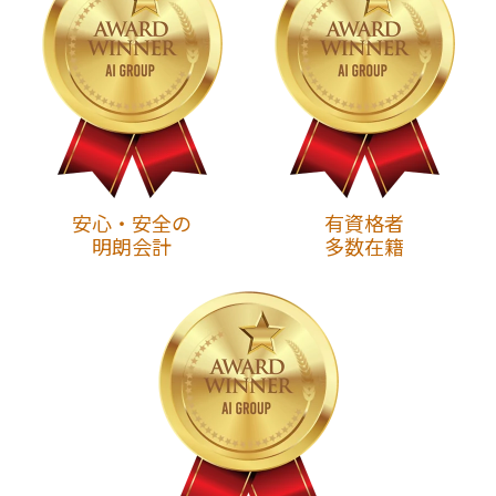
安心・安全の
有資格者
明朗会計
多数在籍