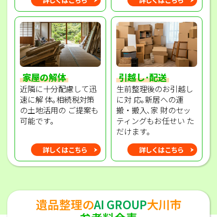
家屋の解体
引越し･配送
近隣に十分配慮して迅
生前整理後のお引越し
速に解 体｡相続税対策
に対 応｡新居への運
の土地活用の ご提案も
搬・搬入､家 財のセッ
可能です｡
ティングもお任せい た
だけます｡
詳しくはこちら
詳しくはこちら
遺品整理の
AI GROUP
大川市