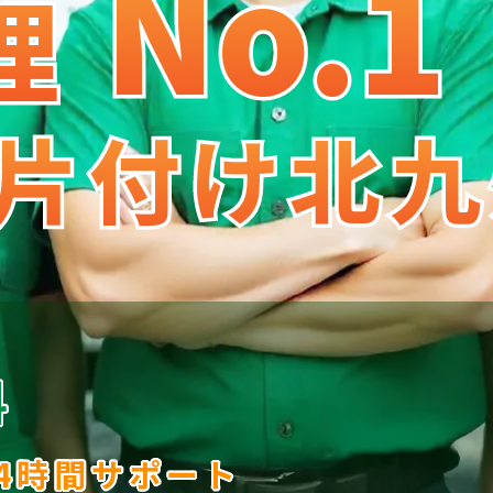
No.1
No
.
1
理
理
片付け北九
片付け北九
料
24時間サポート