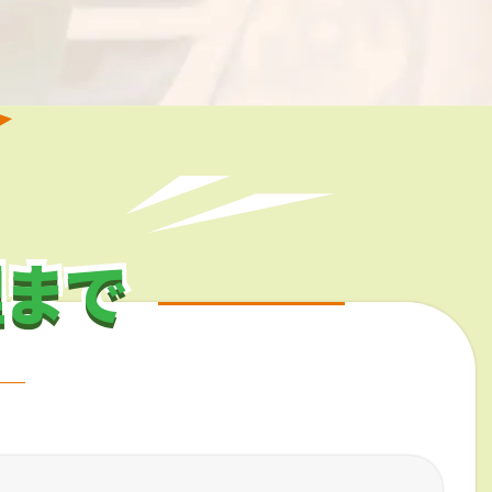
理まで
理まで