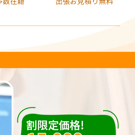
多数在籍
出張お見積り無料
割限定価格!