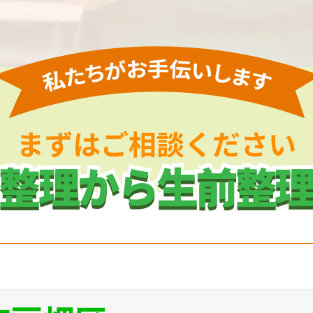
まずはご相談ください
整理から生前整
整理から生前整