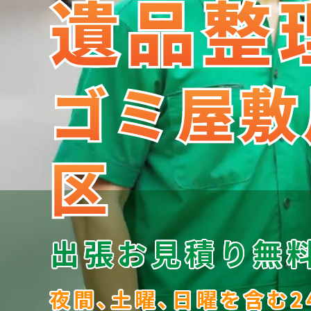
遺品整
遺品整
ゴミ屋敷
ゴミ屋敷
区
区
出張お見積り無
夜間､土曜､日曜を含む