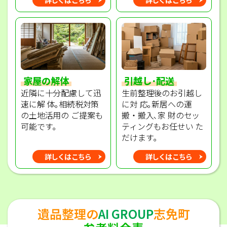
家屋の解体
引越し･配送
近隣に十分配慮して迅
生前整理後のお引越し
速に解 体｡相続税対策
に対 応｡新居への運
の土地活用の ご提案も
搬・搬入､家 財のセッ
可能です｡
ティングもお任せい た
だけます｡
詳しくはこちら
詳しくはこちら
遺品整理の
AI GROUP
志免町