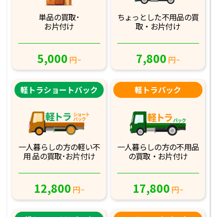
単品の買取･
ちょっとした不用品
の買
お片付け
取・お片付け
5,000
7,800
円~
円~
軽トラショートバック
軽トラパック
一人暮らしの方の軽
い不
一人暮らしの方の不
用品
用 品の買取･お
片付け
の買取・お片付け
12,800
17,800
円~
円~