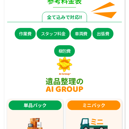
参考料金表
全て込みで対応!!
作業費
スタッフ料金
車両費
出張費
梱包費
単品パック
ミニパック