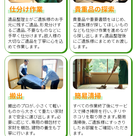
仕分け作業
貴重品の探索
遺品整理士がご遺族様のお手
貴重品や重要書類をはじめ､
元に残すご遺品､形見分けす
ご遺族様が探してほしいもの
るご遺品､不要なものなどに
なども仕分け作業を進めなが
手早く仕分けます｡故人様の
ら探し出します｡遺品整理後
大切なご遺品を丁寧に心を込
にご遺族様にまとめてお渡し
めて作業します｡
します｡
搬出
簡易清掃
搬出のプロが､小さくて軽い
すべての作業終了後にサービ
ものから大きくて重たい家財
スで掃き掃除を行い､チリや
まで安全に運び出します｡必
ホコリを取り除きます｡簡易
要に応じて､専用の梱包材で
清掃後､ご遺族様にすっきり
家財を梱包､建物の養生も丁
したお部屋をご確認いただき
寧に行います｡
ます｡