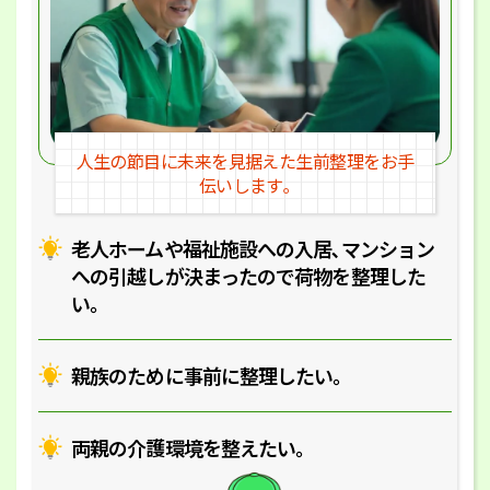
人生の節目に未来を見据えた
生前整理をお手
伝いします｡
老人ホームや福祉施設への入居､マ
ンション
への引越しが決まったので
荷物を整理した
い｡
親族のために事前に整理したい｡
両親の介護環境を整えたい｡