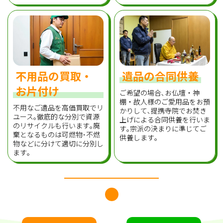
不用品の買取・
遺品の合同供養
お片付け
ご希望の場合､お仏壇・神
棚・故人様のご愛用品をお預
不用なご遺品を高価買取でリ
かりして､提携寺院でお焚き
ユース｡徹底的な分別で資源
上げによる合同供養を行いま
のリサイクルも行います｡廃
す｡宗派の決まりに準じてご
棄となるものは可燃物･不燃
供養します｡
物などに分けて適切に分別し
ます｡