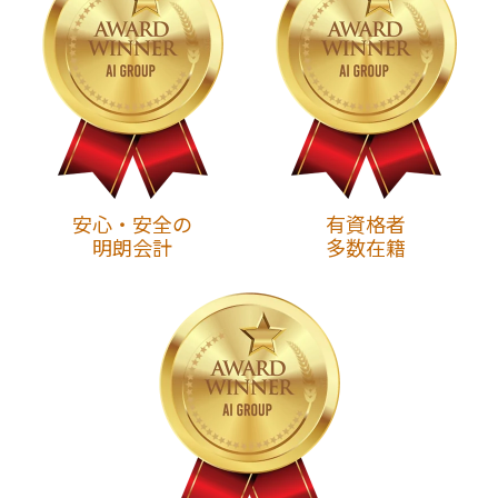
安心・安全の
有資格者
明朗会計
多数在籍