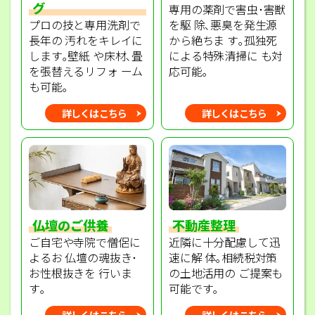
グ
専用の薬剤で害虫･害獣
プロの技と専用洗剤で
を駆 除､悪臭を発生源
長年の 汚れをキレイに
から絶ちま す｡孤独死
します｡壁紙 や床材､畳
による特殊清掃に も対
を張替えるリフォ ーム
応可能｡
も可能｡
詳しくはこちら
詳しくはこちら
不動産整理
仏壇のご供養
近隣に十分配慮して迅
ご自宅や寺院で僧侶に
速に解 体｡相続税対策
よるお 仏壇の魂抜き･
の土地活用の ご提案も
お性根抜きを 行いま
可能です｡
す｡
詳しくはこちら
詳しくはこちら