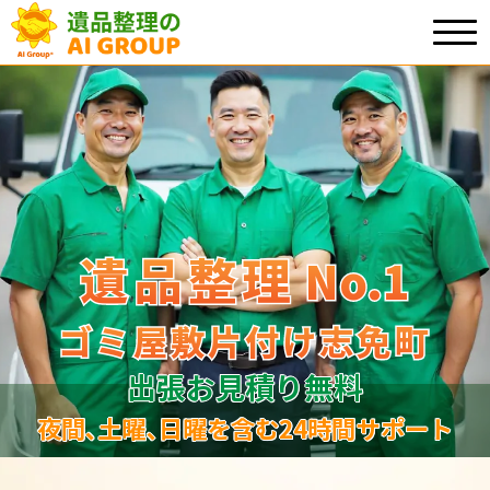
遺品整理
遺品整理
No.1
No
.
1
ゴミ屋敷片付け志免町
ゴミ屋敷片付け志免町
出張お見積り無料
夜間､土曜､日曜を含む24時間サポート