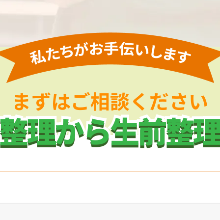
まずはご相談ください
整理から生前整
整理から生前整