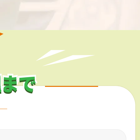
理まで
理まで