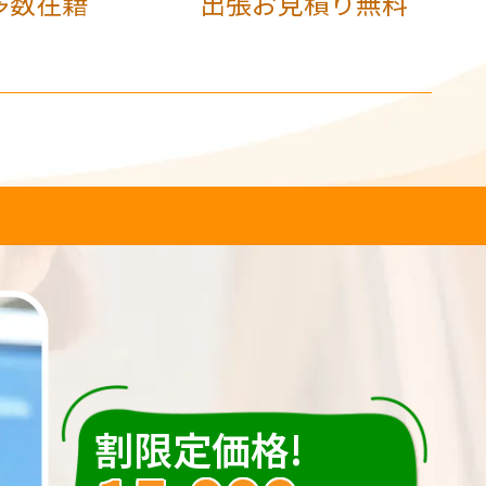
多数在籍
出張お見積り無料
割限定価格!