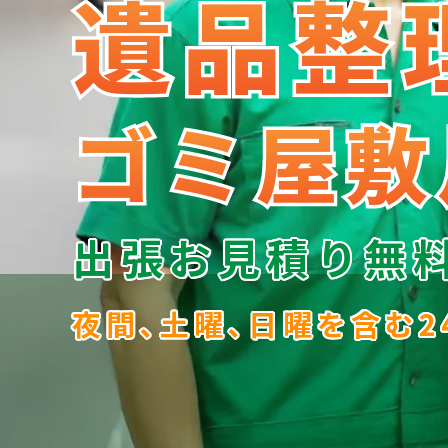
遺品整
遺品整
ゴミ屋敷
ゴミ屋敷
出張お見積り無
夜間､土曜､日曜を含む