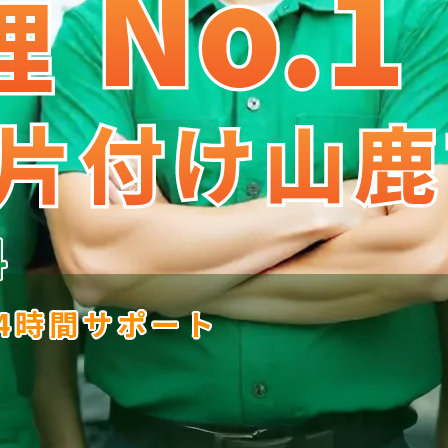
No.1
No
.
1
理
理
片付け山鹿
片付け山鹿
料
24時間サポート