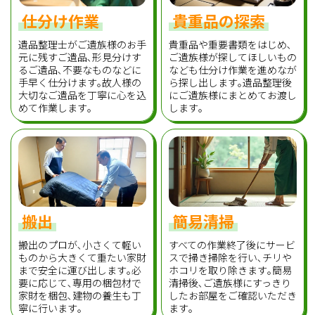
仕分け作業
貴重品の探索
遺品整理士がご遺族様のお手
貴重品や重要書類をはじめ､
元に残すご遺品､形見分けす
ご遺族様が探してほしいもの
るご遺品､不要なものなどに
なども仕分け作業を進めなが
手早く仕分けます｡故人様の
ら探し出します｡遺品整理後
大切なご遺品を丁寧に心を込
にご遺族様にまとめてお渡し
めて作業します｡
します｡
搬出
簡易清掃
搬出のプロが､小さくて軽い
すべての作業終了後にサービ
ものから大きくて重たい家財
スで掃き掃除を行い､チリや
まで安全に運び出します｡必
ホコリを取り除きます｡簡易
要に応じて､専用の梱包材で
清掃後､ご遺族様にすっきり
家財を梱包､建物の養生も丁
したお部屋をご確認いただき
寧に行います｡
ます｡