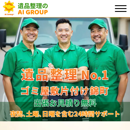
遺品整理
遺品整理
No.1
No
.
1
ゴミ屋敷片付け錦町
ゴミ屋敷片付け錦町
出張お見積り無料
夜間､土曜､日曜を含む24時間サポート