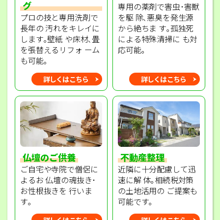
グ
専用の薬剤で害虫･害獣
プロの技と専用洗剤で
を駆 除､悪臭を発生源
長年の 汚れをキレイに
から絶ちま す｡孤独死
します｡壁紙 や床材､畳
による特殊清掃に も対
を張替えるリフォ ーム
応可能｡
も可能｡
詳しくはこちら
詳しくはこちら
不動産整理
仏壇のご供養
近隣に十分配慮して迅
ご自宅や寺院で僧侶に
速に解 体｡相続税対策
よるお 仏壇の魂抜き･
の土地活用の ご提案も
お性根抜きを 行いま
可能です｡
す｡
詳しくはこちら
詳しくはこちら