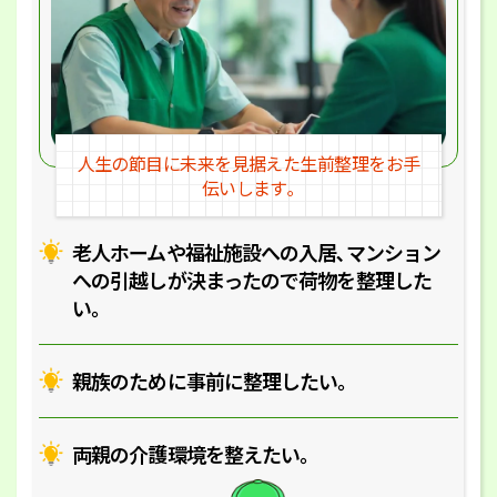
人生の節目に未来を見据えた
生前整理をお手
伝いします｡
老人ホームや福祉施設への入居､マ
ンション
への引越しが決まったので
荷物を整理した
い｡
親族のために事前に整理したい｡
両親の介護環境を整えたい｡