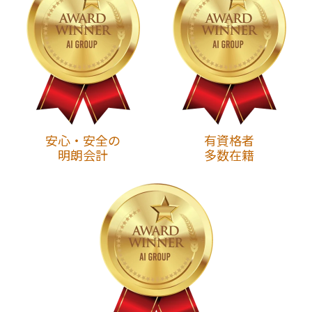
安心・安全の
有資格者
明朗会計
多数在籍