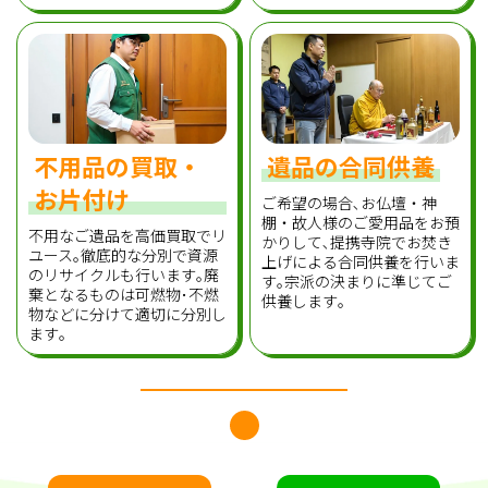
不用品の買取・
遺品の合同供養
お片付け
ご希望の場合､お仏壇・神
棚・故人様のご愛用品をお預
不用なご遺品を高価買取でリ
かりして､提携寺院でお焚き
ユース｡徹底的な分別で資源
上げによる合同供養を行いま
のリサイクルも行います｡廃
す｡宗派の決まりに準じてご
棄となるものは可燃物･不燃
供養します｡
物などに分けて適切に分別し
ます｡