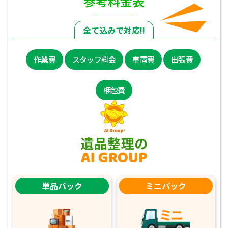
参考料金表
全て込みで対応!!
作業費
スタッフ料金
車両費
出張費
梱包費
単品パック
ミニパック