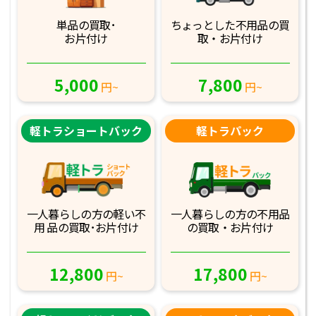
単品の買取･
ちょっとした不用品
の買
お片付け
取・お片付け
5,000
7,800
円~
円~
軽トラショートバック
軽トラパック
一人暮らしの方の軽
い不
一人暮らしの方の不
用品
用 品の買取･お
片付け
の買取・お片付け
12,800
17,800
円~
円~