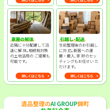
家屋の解体
引越し･配送
近隣に十分配慮して迅
生前整理後のお引越し
速に解 体｡相続税対策
に対 応｡新居への運
の土地活用の ご提案も
搬・搬入､家 財のセッ
可能です｡
ティングもお任せい た
だけます｡
詳しくはこちら
詳しくはこちら
遺品整理の
AI GROUP
錦町