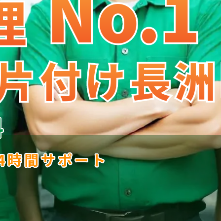
No.1
No
.
1
理
理
片付け長洲
片付け長洲
料
24時間サポート