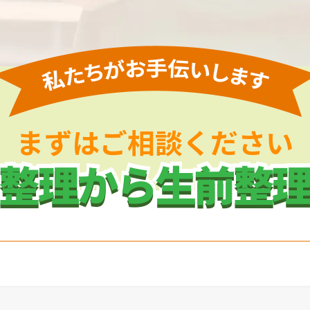
まずはご相談ください
整理から生前整
整理から生前整