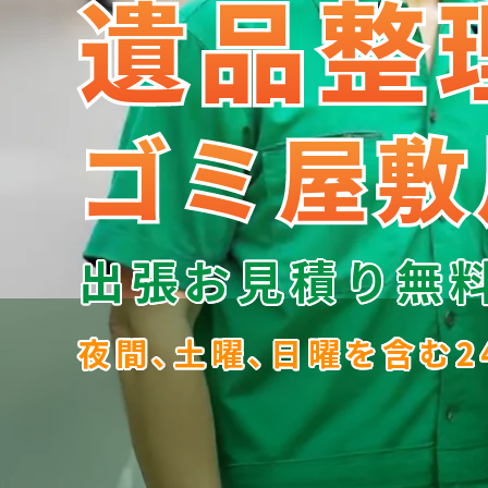
遺品整
遺品整
ゴミ屋敷
ゴミ屋敷
出張お見積り無
夜間､土曜､日曜を含む