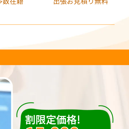
多数在籍
出張お見積り無料
割限定価格!