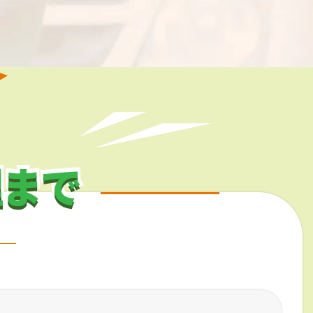
理まで
理まで