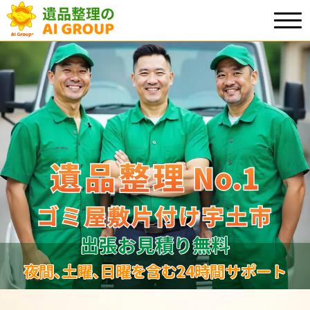
遺品整理
遺品整理
No.1
No
.
1
ゴミ屋敷片付け宇土市
ゴミ屋敷片付け宇土市
出張お見積り無料
夜間､土曜､日曜を含む24時間サポート