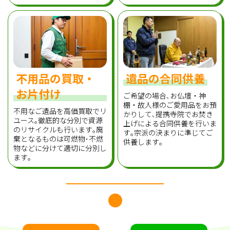
不用品の買取・
遺品の合同供養
お片付け
ご希望の場合､お仏壇・神
棚・故人様のご愛用品をお預
不用なご遺品を高価買取でリ
かりして､提携寺院でお焚き
ユース｡徹底的な分別で資源
上げによる合同供養を行いま
のリサイクルも行います｡廃
す｡宗派の決まりに準じてご
棄となるものは可燃物･不燃
供養します｡
物などに分けて適切に分別し
ます｡