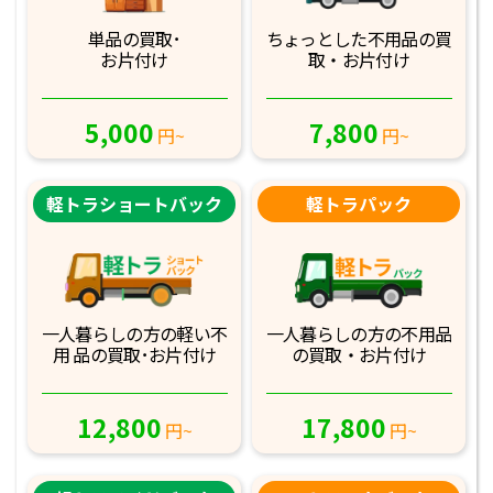
単品の買取･
ちょっとした不用品
の買
お片付け
取・お片付け
5,000
7,800
円~
円~
軽トラショートバック
軽トラパック
一人暮らしの方の軽
い不
一人暮らしの方の不
用品
用 品の買取･お
片付け
の買取・お片付け
12,800
17,800
円~
円~