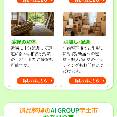
家屋の解体
引越し･配送
近隣に十分配慮して迅
生前整理後のお引越し
速に解 体｡相続税対策
に対 応｡新居への運
の土地活用の ご提案も
搬・搬入､家 財のセッ
可能です｡
ティングもお任せい た
だけます｡
詳しくはこちら
詳しくはこちら
遺品整理の
AI GROUP
宇土市