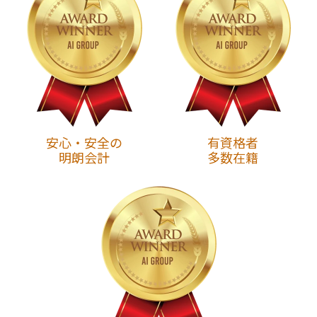
安心・安全の
有資格者
明朗会計
多数在籍