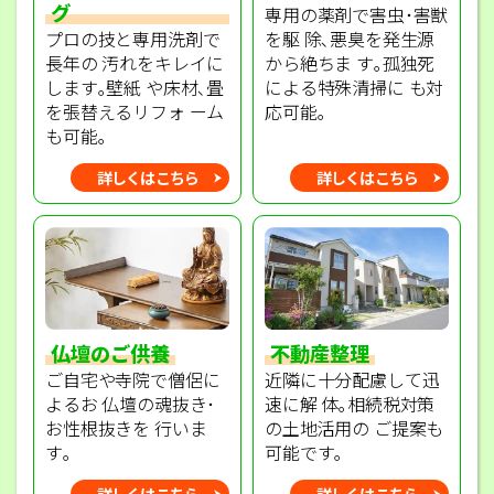
グ
専用の薬剤で害虫･害獣
プロの技と専用洗剤で
を駆 除､悪臭を発生源
長年の 汚れをキレイに
から絶ちま す｡孤独死
します｡壁紙 や床材､畳
による特殊清掃に も対
を張替えるリフォ ーム
応可能｡
も可能｡
詳しくはこちら
詳しくはこちら
不動産整理
仏壇のご供養
近隣に十分配慮して迅
ご自宅や寺院で僧侶に
速に解 体｡相続税対策
よるお 仏壇の魂抜き･
の土地活用の ご提案も
お性根抜きを 行いま
可能です｡
す｡
詳しくはこちら
詳しくはこちら