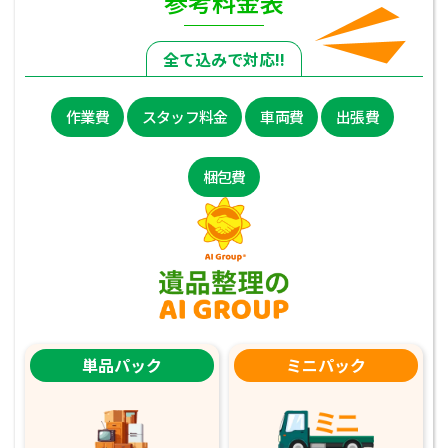
参考料金表
全て込みで対応!!
作業費
スタッフ料金
車両費
出張費
梱包費
単品パック
ミニパック