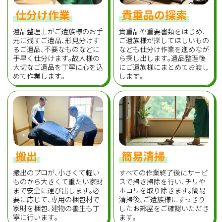
仕分け作業
貴重品の探索
遺品整理士がご遺族様のお手
貴重品や重要書類をはじめ､
元に残すご遺品､形見分けす
ご遺族様が探してほしいもの
るご遺品､不要なものなどに
なども仕分け作業を進めなが
手早く仕分けます｡故人様の
ら探し出します｡遺品整理後
大切なご遺品を丁寧に心を込
にご遺族様にまとめてお渡し
めて作業します｡
します｡
搬出
簡易清掃
搬出のプロが､小さくて軽い
すべての作業終了後にサービ
ものから大きくて重たい家財
スで掃き掃除を行い､チリや
まで安全に運び出します｡必
ホコリを取り除きます｡簡易
要に応じて､専用の梱包材で
清掃後､ご遺族様にすっきり
家財を梱包､建物の養生も丁
したお部屋をご確認いただき
寧に行います｡
ます｡