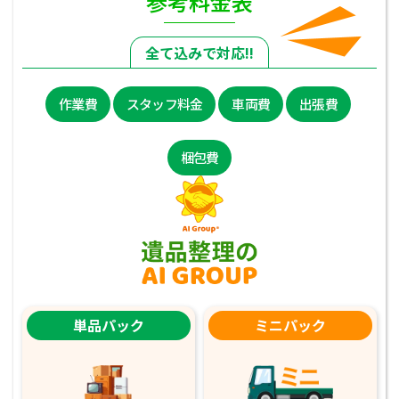
参考料金表
全て込みで対応!!
作業費
スタッフ料金
車両費
出張費
梱包費
単品パック
ミニパック