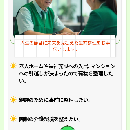
人生の節目に未来を見据えた
生前整理をお手
伝いします｡
老人ホームや福祉施設への入居､マ
ンション
への引越しが決まったので
荷物を整理した
い｡
親族のために事前に整理したい｡
両親の介護環境を整えたい｡