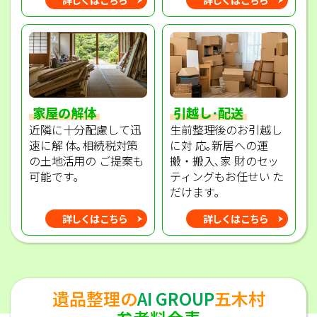
家屋の解体
引越し･配送
近隣に十分配慮して迅
生前整理後のお引越し
速に解 体｡相続税対策
に対 応｡新居への運
の土地活用の ご提案も
搬・搬入､家 財のセッ
可能です｡
ティングもお任せい た
だけます｡
詳しくはこちら
詳しくはこちら
遺品整理の
AI GROUP
五木村