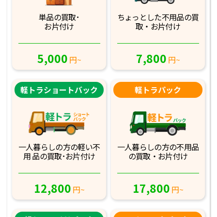
単品の買取･
ちょっとした不用品
の買
お片付け
取・お片付け
5,000
7,800
円~
円~
軽トラショートバック
軽トラパック
一人暮らしの方の軽
い不
一人暮らしの方の不
用品
用 品の買取･お
片付け
の買取・お片付け
12,800
17,800
円~
円~