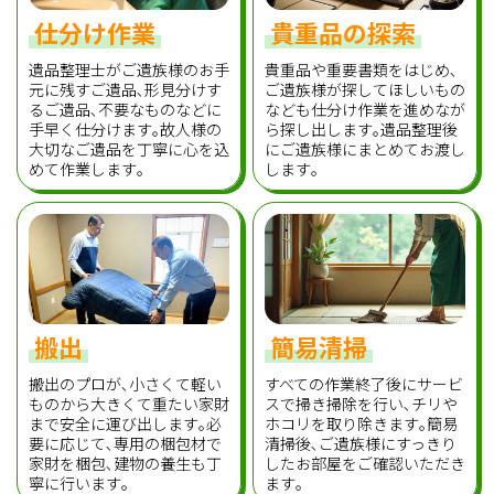
仕分け作業
貴重品の探索
遺品整理士がご遺族様のお手
貴重品や重要書類をはじめ､
元に残すご遺品､形見分けす
ご遺族様が探してほしいもの
るご遺品､不要なものなどに
なども仕分け作業を進めなが
手早く仕分けます｡故人様の
ら探し出します｡遺品整理後
大切なご遺品を丁寧に心を込
にご遺族様にまとめてお渡し
めて作業します｡
します｡
搬出
簡易清掃
搬出のプロが､小さくて軽い
すべての作業終了後にサービ
ものから大きくて重たい家財
スで掃き掃除を行い､チリや
まで安全に運び出します｡必
ホコリを取り除きます｡簡易
要に応じて､専用の梱包材で
清掃後､ご遺族様にすっきり
家財を梱包､建物の養生も丁
したお部屋をご確認いただき
寧に行います｡
ます｡