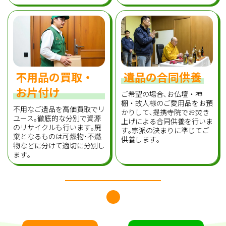
不用品の買取・
遺品の合同供養
お片付け
ご希望の場合､お仏壇・神
棚・故人様のご愛用品をお預
不用なご遺品を高価買取でリ
かりして､提携寺院でお焚き
ユース｡徹底的な分別で資源
上げによる合同供養を行いま
のリサイクルも行います｡廃
す｡宗派の決まりに準じてご
棄となるものは可燃物･不燃
供養します｡
物などに分けて適切に分別し
ます｡