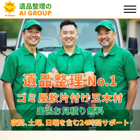
遺品整理
遺品整理
No.1
No
.
1
ゴミ屋敷片付け五木村
ゴミ屋敷片付け五木村
出張お見積り無料
夜間､土曜､日曜を含む24時間サポート