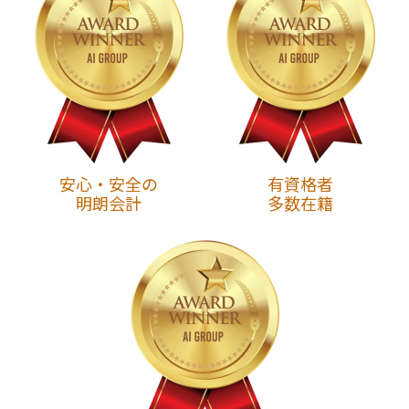
安心・安全の
有資格者
明朗会計
多数在籍