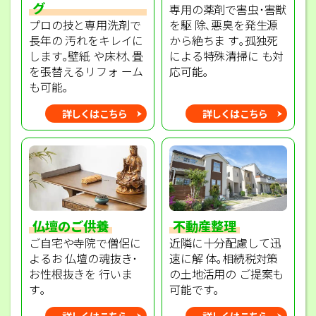
グ
専用の薬剤で害虫･害獣
プロの技と専用洗剤で
を駆 除､悪臭を発生源
長年の 汚れをキレイに
から絶ちま す｡孤独死
します｡壁紙 や床材､畳
による特殊清掃に も対
を張替えるリフォ ーム
応可能｡
も可能｡
詳しくはこちら
詳しくはこちら
不動産整理
仏壇のご供養
近隣に十分配慮して迅
ご自宅や寺院で僧侶に
速に解 体｡相続税対策
よるお 仏壇の魂抜き･
の土地活用の ご提案も
お性根抜きを 行いま
可能です｡
す｡
詳しくはこちら
詳しくはこちら