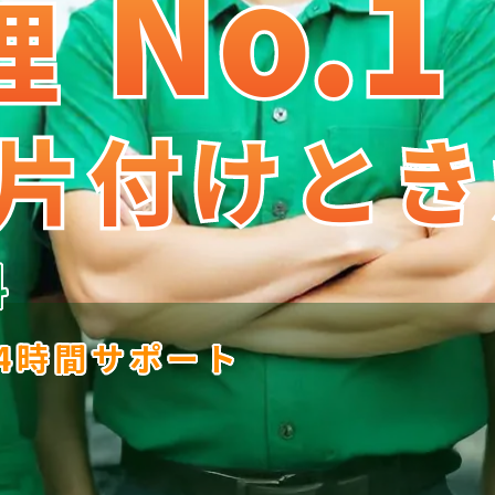
No.1
No
.
1
理
理
片付けとき
片付けとき
料
24時間サポート