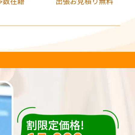
多数在籍
出張お見積り無料
割限定価格!