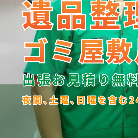
遺品整
遺品整
ゴミ屋敷
ゴミ屋敷
出張お見積り無
夜間､土曜､日曜を含む