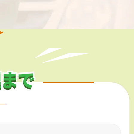
理まで
理まで