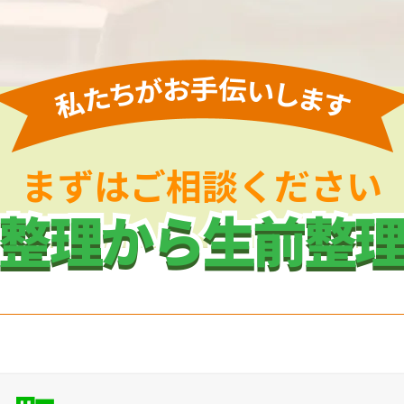
まずはご相談ください
整理から生前整
整理から生前整