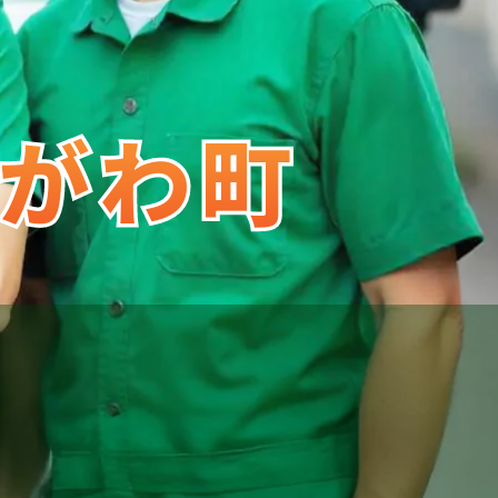
がわ町
がわ町