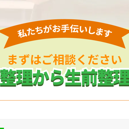
まずはご相談ください
整理から生前整
整理から生前整