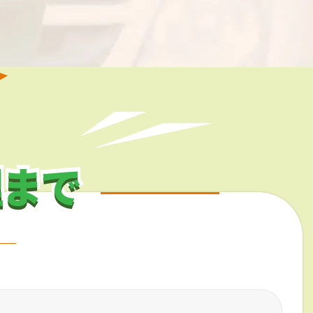
理まで
理まで