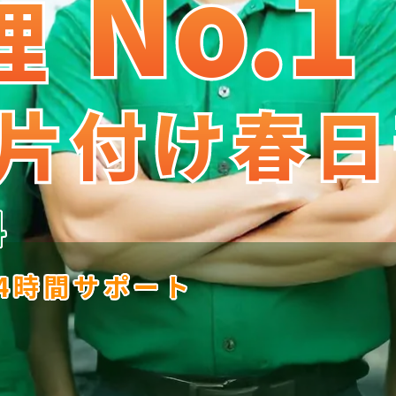
No.1
No
.
1
理
理
片付け春日
片付け春日
料
24時間サポート