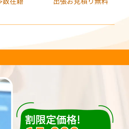
多数在籍
出張お見積り無料
割限定価格!