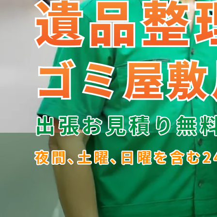
遺品整
遺品整
ゴミ屋敷
ゴミ屋敷
出張お見積り無
夜間､土曜､日曜を含む