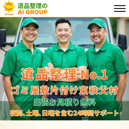
遺品整理
遺品整理
No.1
No
.
1
ゴミ屋敷片付け東秩父村
ゴミ屋敷片付け東秩父村
出張お見積り無料
夜間､土曜､日曜を含む24時間サポート