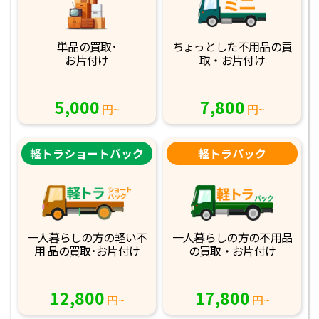
単品の買取･
ちょっとした不用品
の買
お片付け
取・お片付け
5,000
7,800
円~
円~
軽トラショートバック
軽トラパック
一人暮らしの方の軽
い不
一人暮らしの方の不
用品
用 品の買取･お
片付け
の買取・お片付け
12,800
17,800
円~
円~