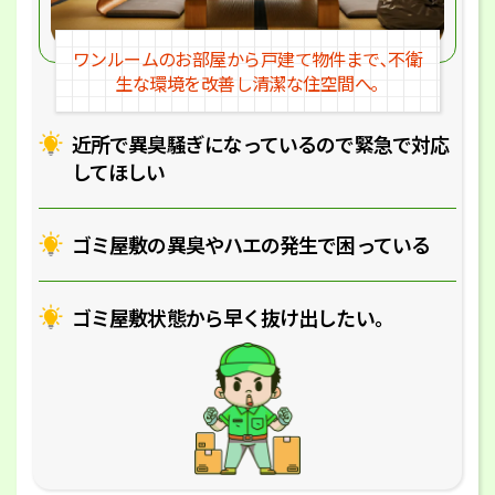
ワンルームのお部屋から戸建
て物件まで､不衛
生な環境を改
善し清潔な住空間へ｡
近所で異臭騒ぎになっているの
で緊急で対応
してほしい
ゴミ屋敷の異臭やハエの
発生で困っている
ゴミ屋敷状態から早く抜け出したい｡