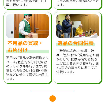
家財を梱包､建物の養生も丁
したお部屋をご確認いただき
寧に行います｡
ます｡
不用品の買取・
遺品の合同供養
お片付け
ご希望の場合､お仏壇・神
棚・故人様のご愛用品をお預
不用なご遺品を高価買取でリ
かりして､提携寺院でお焚き
ユース｡徹底的な分別で資源
上げによる合同供養を行いま
のリサイクルも行います｡廃
す｡宗派の決まりに準じてご
棄となるものは可燃物･不燃
供養します｡
物などに分けて適切に分別し
ます｡