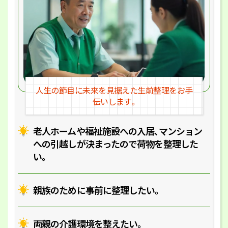
人生の節目に未来を見据えた
生前整理をお手
伝いします｡
老人ホームや福祉施設への入居､マ
ンション
への引越しが決まったので
荷物を整理した
い｡
親族のために事前に整理したい｡
両親の介護環境を整えたい｡