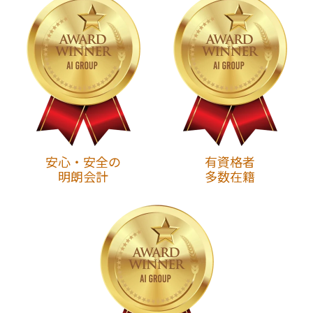
安心・安全の
有資格者
明朗会計
多数在籍