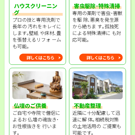
ハウスクリーニン
害虫駆除･特殊清掃
グ
専用の薬剤で害虫･害獣
プロの技と専用洗剤で
を駆 除､悪臭を発生源
長年の 汚れをキレイに
から絶ちま す｡孤独死
します｡壁紙 や床材､畳
による特殊清掃に も対
を張替えるリフォ ーム
応可能｡
も可能｡
詳しくはこちら
詳しくはこちら
不動産整理
仏壇のご供養
近隣に十分配慮して迅
ご自宅や寺院で僧侶に
速に解 体｡相続税対策
よるお 仏壇の魂抜き･
の土地活用の ご提案も
お性根抜きを 行いま
可能です｡
す｡