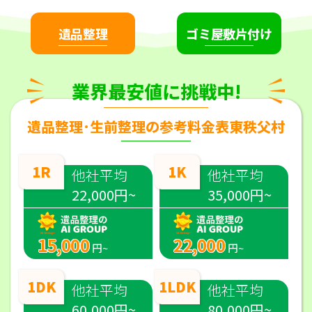
遺品整理
ゴミ屋敷片付け
業界最安値に挑戦中!
遺品整理･生前整理の参考料金表東秩父村
1R
1K
他社平均
他社平均
22,000円~
35,000円~
15,000
22,000
円~
円~
1DK
1LDK
他社平均
他社平均
60,000円~
80,000円~