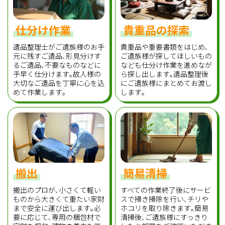
仕分け作業
貴重品の探索
遺品整理士がご遺族様のお手
貴重品や重要書類をはじめ､
元に残すご遺品､形見分けす
ご遺族様が探してほしいもの
るご遺品､不要なものなどに
なども仕分け作業を進めなが
手早く仕分けます｡故人様の
ら探し出します｡遺品整理後
大切なご遺品を丁寧に心を込
にご遺族様にまとめてお渡し
めて作業します｡
します｡
搬出
簡易清掃
搬出のプロが､小さくて軽い
すべての作業終了後にサービ
ものから大きくて重たい家財
スで掃き掃除を行い､チリや
まで安全に運び出します｡必
ホコリを取り除きます｡簡易
要に応じて､専用の梱包材で
清掃後､ご遺族様にすっきり