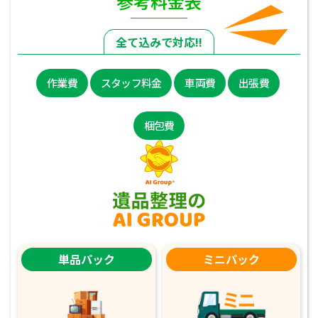
参考料金表
全て込みで対応!!
作業費
スタッフ料金
車両費
出張費
梱包費
単品パック
ミニパック