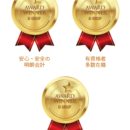
安心・安全の
有資格者
明朗会計
多数在籍