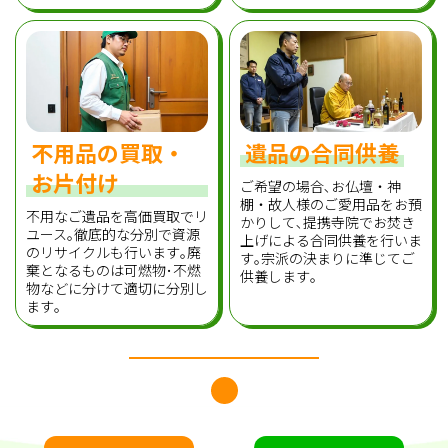
不用品の買取・
遺品の合同供養
お片付け
ご希望の場合､お仏壇・神
棚・故人様のご愛用品をお預
不用なご遺品を高価買取でリ
かりして､提携寺院でお焚き
ユース｡徹底的な分別で資源
上げによる合同供養を行いま
のリサイクルも行います｡廃
す｡宗派の決まりに準じてご
棄となるものは可燃物･不燃
供養します｡
物などに分けて適切に分別し
ます｡