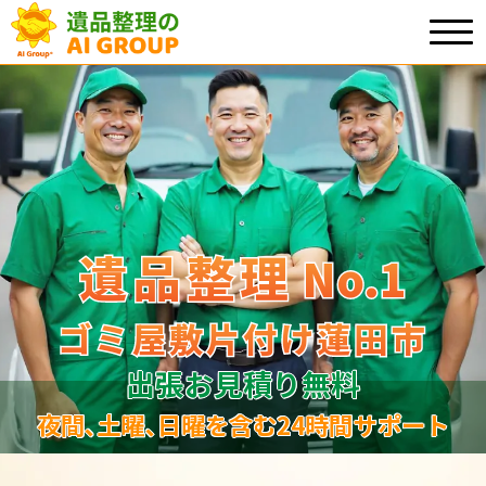
遺品整理
遺品整理
No.1
No
.
1
ゴミ屋敷片付け蓮田市
ゴミ屋敷片付け蓮田市
出張お見積り無料
夜間､土曜､日曜を含む24時間サポート