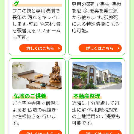
グ
専用の薬剤で害虫･害獣
プロの技と専用洗剤で
を駆 除､悪臭を発生源
長年の 汚れをキレイに
から絶ちま す｡孤独死
します｡壁紙 や床材､畳
による特殊清掃に も対
を張替えるリフォ ーム
応可能｡
も可能｡
詳しくはこちら
詳しくはこちら
不動産整理
仏壇のご供養
近隣に十分配慮して迅
ご自宅や寺院で僧侶に
速に解 体｡相続税対策
よるお 仏壇の魂抜き･
の土地活用の ご提案も
お性根抜きを 行いま
可能です｡
す｡
詳しくはこちら
詳しくはこちら