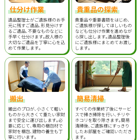
仕分け作業
貴重品の探索
遺品整理士がご遺族様のお手
貴重品や重要書類をはじめ､
元に残すご遺品､形見分けす
ご遺族様が探してほしいもの
るご遺品､不要なものなどに
なども仕分け作業を進めなが
手早く仕分けます｡故人様の
ら探し出します｡遺品整理後
大切なご遺品を丁寧に心を込
にご遺族様にまとめてお渡し
めて作業します｡
します｡
搬出
簡易清掃
搬出のプロが､小さくて軽い
すべての作業終了後にサービ
ものから大きくて重たい家財
スで掃き掃除を行い､チリや
まで安全に運び出します｡必
ホコリを取り除きます｡簡易
要に応じて､専用の梱包材で
清掃後､ご遺族様にすっきり
家財を梱包､建物の養生も丁
したお部屋をご確認いただき
寧に行います｡
ます｡