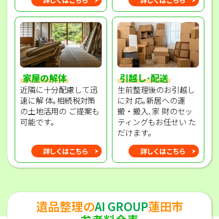
家屋の解体
引越し･配送
近隣に十分配慮して迅
生前整理後のお引越し
速に解 体｡相続税対策
に対 応｡新居への運
の土地活用の ご提案も
搬・搬入､家 財のセッ
可能です｡
ティングもお任せい た
だけます｡
詳しくはこちら
詳しくはこちら
遺品整理の
AI GROUP
蓮田市