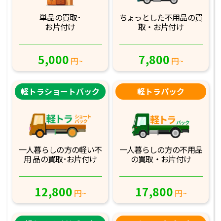
単品の買取･
ちょっとした不用品
の買
お片付け
取・お片付け
5,000
7,800
円~
円~
軽トラショートバック
軽トラパック
一人暮らしの方の軽
い不
一人暮らしの方の不
用品
用 品の買取･お
片付け
の買取・お片付け
12,800
17,800
円~
円~