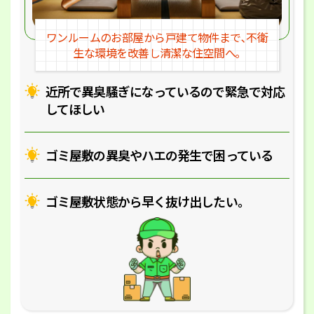
ワンルームのお部屋から戸建
て物件まで､不衛
生な環境を改
善し清潔な住空間へ｡
近所で異臭騒ぎになっているの
で緊急で対応
してほしい
ゴミ屋敷の異臭やハエの
発生で困っている
ゴミ屋敷状態から早く抜け出したい｡