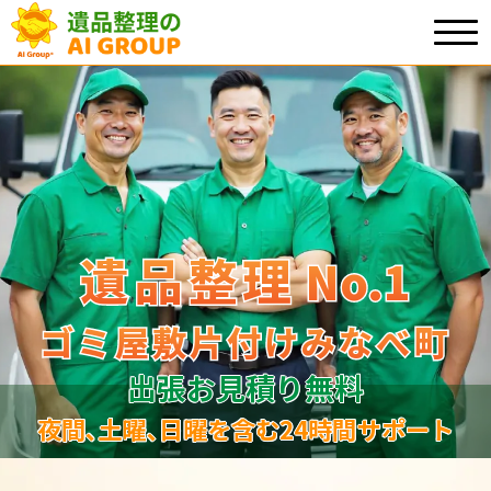
遺品整理
遺品整理
No.1
No
.
1
ゴミ屋敷片付けみなべ町
ゴミ屋敷片付けみなべ町
出張お見積り無料
夜間､土曜､日曜を含む24時間サポート