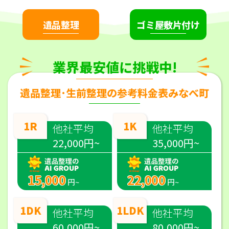
遺品整理
ゴミ屋敷片付け
業界最安値に挑戦中!
遺品整理･生前整理の参考料金表みなべ町
1R
1K
他社平均
他社平均
22,000円~
35,000円~
15,000
22,000
円~
円~
1DK
1LDK
他社平均
他社平均
60,000円~
80,000円~