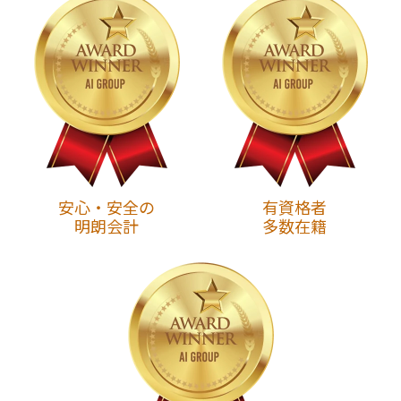
安心・安全の
有資格者
明朗会計
多数在籍