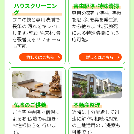
ハウスクリーニン
害虫駆除･特殊清掃
グ
専用の薬剤で害虫･害獣
プロの技と専用洗剤で
を駆 除､悪臭を発生源
長年の 汚れをキレイに
から絶ちま す｡孤独死
します｡壁紙 や床材､畳
による特殊清掃に も対
を張替えるリフォ ーム
応可能｡
も可能｡
詳しくはこちら
詳しくはこちら
不動産整理
仏壇のご供養
近隣に十分配慮して迅
ご自宅や寺院で僧侶に
速に解 体｡相続税対策
よるお 仏壇の魂抜き･
の土地活用の ご提案も
お性根抜きを 行いま
可能です｡
す｡