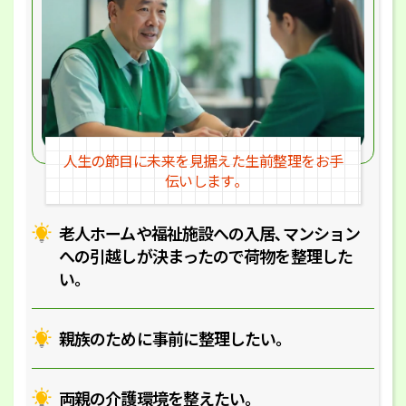
人生の節目に未来を見据えた
生前整理をお手
伝いします｡
老人ホームや福祉施設への入居､マ
ンション
への引越しが決まったので
荷物を整理した
い｡
親族のために事前に整理したい｡
両親の介護環境を整えたい｡