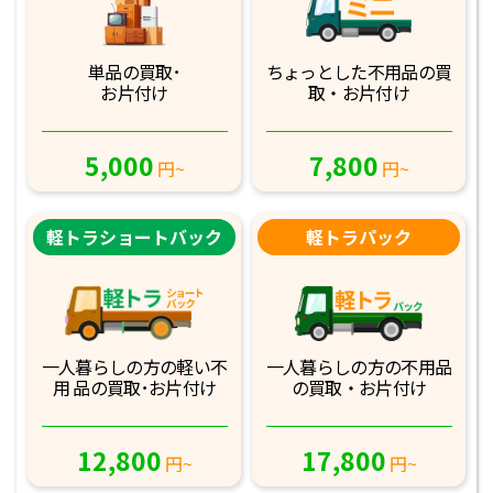
単品の買取･
ちょっとした不用品
の買
お片付け
取・お片付け
5,000
7,800
円~
円~
軽トラショートバック
軽トラパック
一人暮らしの方の軽
い不
一人暮らしの方の不
用品
用 品の買取･お
片付け
の買取・お片付け
12,800
17,800
円~
円~