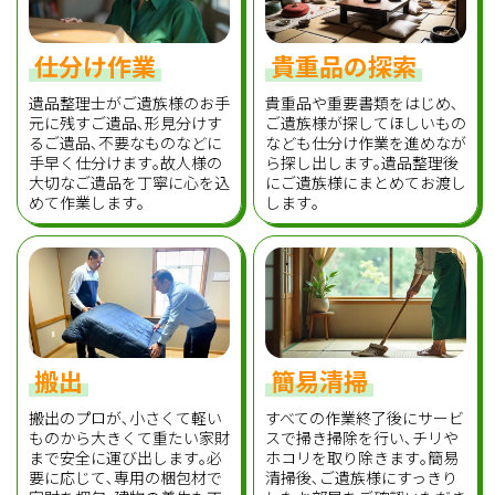
仕分け作業
貴重品の探索
遺品整理士がご遺族様のお手
貴重品や重要書類をはじめ､
元に残すご遺品､形見分けす
ご遺族様が探してほしいもの
るご遺品､不要なものなどに
なども仕分け作業を進めなが
手早く仕分けます｡故人様の
ら探し出します｡遺品整理後
大切なご遺品を丁寧に心を込
にご遺族様にまとめてお渡し
めて作業します｡
します｡
搬出
簡易清掃
搬出のプロが､小さくて軽い
すべての作業終了後にサービ
ものから大きくて重たい家財
スで掃き掃除を行い､チリや
まで安全に運び出します｡必
ホコリを取り除きます｡簡易
要に応じて､専用の梱包材で
清掃後､ご遺族様にすっきり