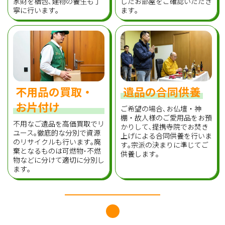
家財を梱包､建物の養生も丁
したお部屋をご確認いただき
寧に行います｡
ます｡
不用品の買取・
遺品の合同供養
お片付け
ご希望の場合､お仏壇・神
棚・故人様のご愛用品をお預
不用なご遺品を高価買取でリ
かりして､提携寺院でお焚き
ユース｡徹底的な分別で資源
上げによる合同供養を行いま
のリサイクルも行います｡廃
す｡宗派の決まりに準じてご
棄となるものは可燃物･不燃
供養します｡
物などに分けて適切に分別し
ます｡