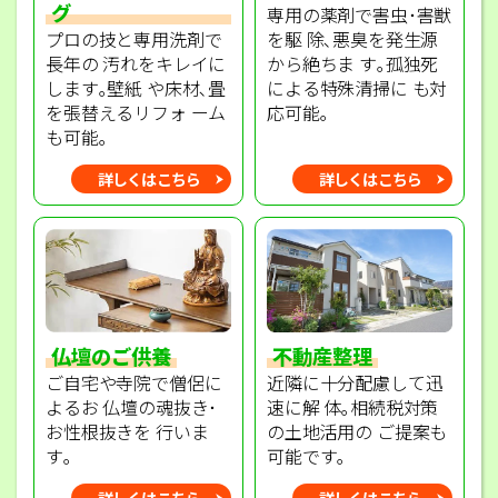
グ
専用の薬剤で害虫･害獣
プロの技と専用洗剤で
を駆 除､悪臭を発生源
長年の 汚れをキレイに
から絶ちま す｡孤独死
します｡壁紙 や床材､畳
による特殊清掃に も対
を張替えるリフォ ーム
応可能｡
も可能｡
詳しくはこちら
詳しくはこちら
不動産整理
仏壇のご供養
近隣に十分配慮して迅
ご自宅や寺院で僧侶に
速に解 体｡相続税対策
よるお 仏壇の魂抜き･
の土地活用の ご提案も
お性根抜きを 行いま
可能です｡
す｡
詳しくはこちら
詳しくはこちら