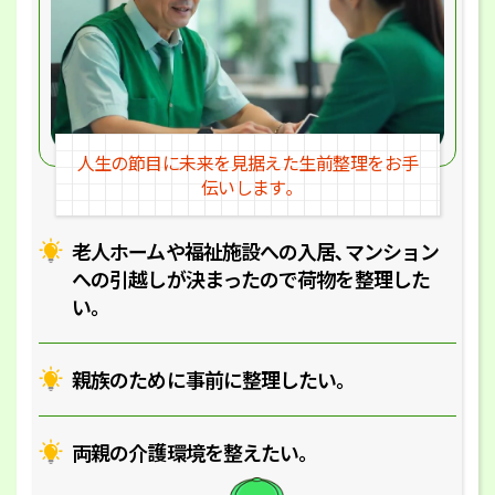
人生の節目に未来を見据えた
生前整理をお手
伝いします｡
老人ホームや福祉施設への入居､マ
ンション
への引越しが決まったので
荷物を整理した
い｡
親族のために事前に整理したい｡
両親の介護環境を整えたい｡