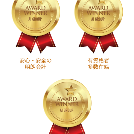
安心・安全の
有資格者
明朗会計
多数在籍