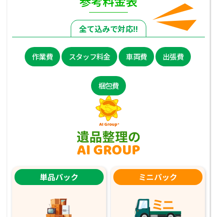
参考料金表
全て込みで対応!!
作業費
スタッフ料金
車両費
出張費
梱包費
単品パック
ミニパック