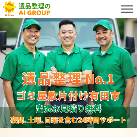
遺品整理
遺品整理
No.1
No
.
1
ゴミ屋敷片付け有田市
ゴミ屋敷片付け有田市
出張お見積り無料
夜間､土曜､日曜を含む24時間サポート