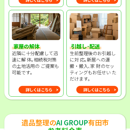
家屋の解体
引越し･配送
近隣に十分配慮して迅
生前整理後のお引越し
速に解 体｡相続税対策
に対 応｡新居への運
の土地活用の ご提案も
搬・搬入､家 財のセッ
可能です｡
ティングもお任せい た
だけます｡
詳しくはこちら
詳しくはこちら
遺品整理の
AI GROUP
有田市