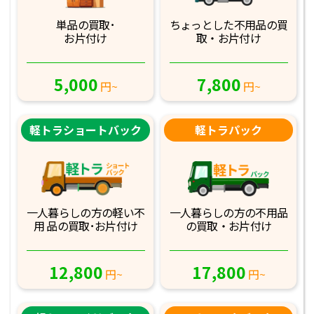
単品の買取･
ちょっとした不用品
の買
お片付け
取・お片付け
5,000
7,800
円~
円~
軽トラショートバック
軽トラパック
一人暮らしの方の軽
い不
一人暮らしの方の不
用品
用 品の買取･お
片付け
の買取・お片付け
12,800
17,800
円~
円~