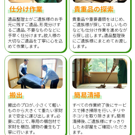
仕分け作業
貴重品の探索
遺品整理士がご遺族様のお手
貴重品や重要書類をはじめ､
元に残すご遺品､形見分けす
ご遺族様が探してほしいもの
るご遺品､不要なものなどに
なども仕分け作業を進めなが
手早く仕分けます｡故人様の
ら探し出します｡遺品整理後
大切なご遺品を丁寧に心を込
にご遺族様にまとめてお渡し
めて作業します｡
します｡
搬出
簡易清掃
搬出のプロが､小さくて軽い
すべての作業終了後にサービ
ものから大きくて重たい家財
スで掃き掃除を行い､チリや
まで安全に運び出します｡必
ホコリを取り除きます｡簡易
要に応じて､専用の梱包材で
清掃後､ご遺族様にすっきり
家財を梱包､建物の養生も丁
したお部屋をご確認いただき
寧に行います｡
ます｡