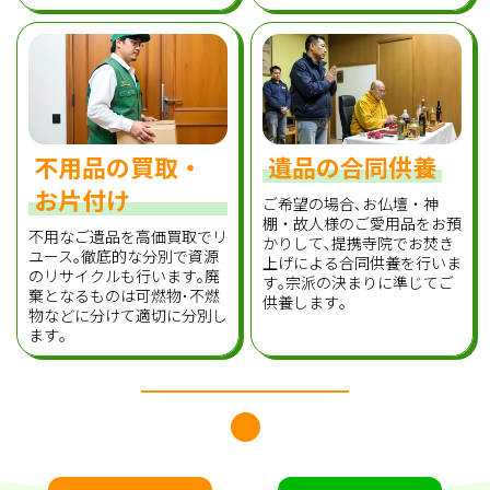
不用品の買取・
遺品の合同供養
お片付け
ご希望の場合､お仏壇・神
棚・故人様のご愛用品をお預
不用なご遺品を高価買取でリ
かりして､提携寺院でお焚き
ユース｡徹底的な分別で資源
上げによる合同供養を行いま
のリサイクルも行います｡廃
す｡宗派の決まりに準じてご
棄となるものは可燃物･不燃
供養します｡
物などに分けて適切に分別し
ます｡