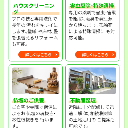
ハウスクリーニン
害虫駆除･特殊清掃
グ
専用の薬剤で害虫･害獣
プロの技と専用洗剤で
を駆 除､悪臭を発生源
長年の 汚れをキレイに
から絶ちま す｡孤独死
します｡壁紙 や床材､畳
による特殊清掃に も対
を張替えるリフォ ーム
応可能｡
も可能｡
詳しくはこちら
詳しくはこちら
不動産整理
仏壇のご供養
近隣に十分配慮して迅
ご自宅や寺院で僧侶に
速に解 体｡相続税対策
よるお 仏壇の魂抜き･
の土地活用の ご提案も
お性根抜きを 行いま
可能です｡
す｡