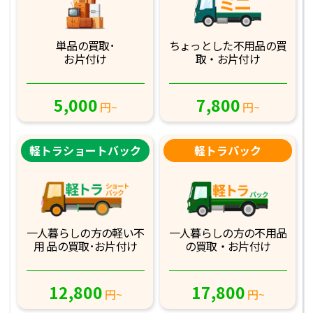
単品の買取･
ちょっとした不用品
の買
お片付け
取・お片付け
5,000
7,800
円~
円~
軽トラショートバック
軽トラパック
一人暮らしの方の軽
い不
一人暮らしの方の不
用品
用 品の買取･お
片付け
の買取・お片付け
12,800
17,800
円~
円~