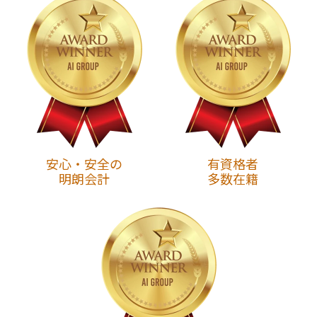
安心・安全の
有資格者
明朗会計
多数在籍