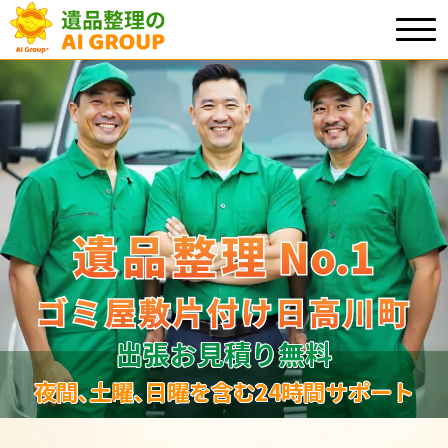
遺品整理
遺品整理
No.1
No
.
1
ゴミ屋敷片付け日高川町
ゴミ屋敷片付け日高川町
出張お見積り無料
夜間､土曜､日曜を含む24時間サポート