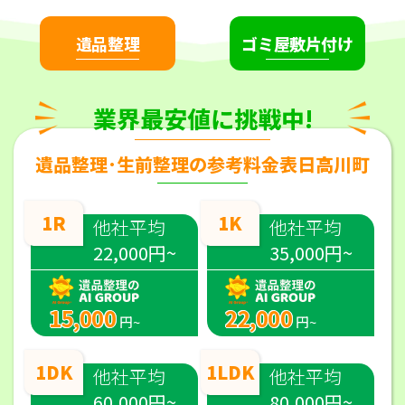
遺品整理
ゴミ屋敷片付け
業界最安値に挑戦中!
遺品整理･生前整理の参考料金表日高川町
1R
1K
他社平均
他社平均
22,000円~
35,000円~
15,000
22,000
円~
円~
1DK
1LDK
他社平均
他社平均
60,000円~
80,000円~