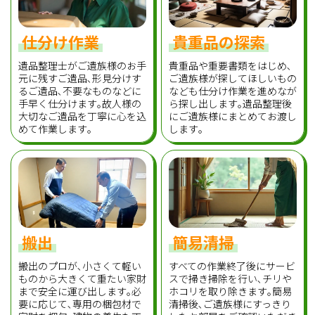
仕分け作業
貴重品の探索
遺品整理士がご遺族様のお手
貴重品や重要書類をはじめ､
元に残すご遺品､形見分けす
ご遺族様が探してほしいもの
るご遺品､不要なものなどに
なども仕分け作業を進めなが
手早く仕分けます｡故人様の
ら探し出します｡遺品整理後
大切なご遺品を丁寧に心を込
にご遺族様にまとめてお渡し
めて作業します｡
します｡
搬出
簡易清掃
搬出のプロが､小さくて軽い
すべての作業終了後にサービ
ものから大きくて重たい家財
スで掃き掃除を行い､チリや
まで安全に運び出します｡必
ホコリを取り除きます｡簡易
要に応じて､専用の梱包材で
清掃後､ご遺族様にすっきり