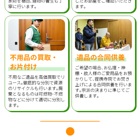
家財を梱包､建物の養生も丁
したお部屋をご確認いただき
寧に行います｡
ます｡
不用品の買取・
遺品の合同供養
お片付け
ご希望の場合､お仏壇・神
棚・故人様のご愛用品をお預
不用なご遺品を高価買取でリ
かりして､提携寺院でお焚き
ユース｡徹底的な分別で資源
上げによる合同供養を行いま
のリサイクルも行います｡廃
す｡宗派の決まりに準じてご
棄となるものは可燃物･不燃
供養します｡
物などに分けて適切に分別し
ます｡