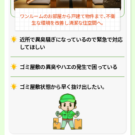
ワンルームのお部屋から戸建
て物件まで､不衛
生な環境を改
善し清潔な住空間へ｡
近所で異臭騒ぎになっているの
で緊急で対応
してほしい
ゴミ屋敷の異臭やハエの
発生で困っている
ゴミ屋敷状態から早く抜け出したい｡