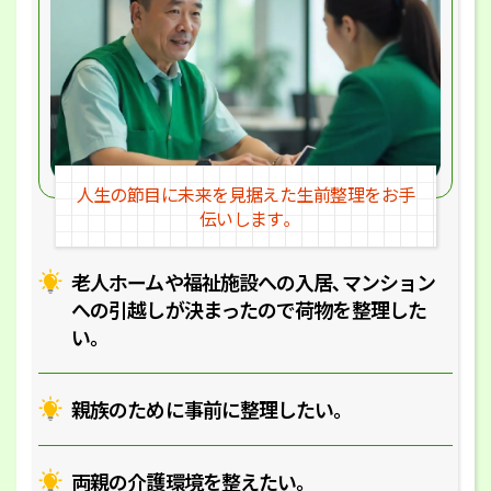
人生の節目に未来を見据えた
生前整理をお手
伝いします｡
老人ホームや福祉施設への入居､マ
ンション
への引越しが決まったので
荷物を整理した
い｡
親族のために事前に整理したい｡
両親の介護環境を整えたい｡