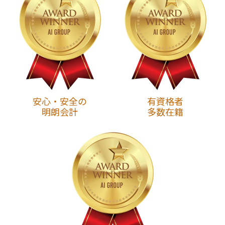
安心・安全の
有資格者
明朗会計
多数在籍