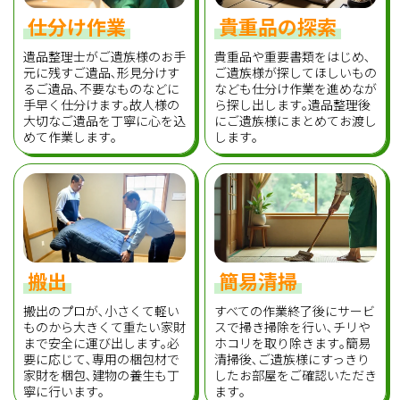
仕分け作業
貴重品の探索
遺品整理士がご遺族様のお手
貴重品や重要書類をはじめ､
元に残すご遺品､形見分けす
ご遺族様が探してほしいもの
るご遺品､不要なものなどに
なども仕分け作業を進めなが
手早く仕分けます｡故人様の
ら探し出します｡遺品整理後
大切なご遺品を丁寧に心を込
にご遺族様にまとめてお渡し
めて作業します｡
します｡
搬出
簡易清掃
搬出のプロが､小さくて軽い
すべての作業終了後にサービ
ものから大きくて重たい家財
スで掃き掃除を行い､チリや
まで安全に運び出します｡必
ホコリを取り除きます｡簡易
要に応じて､専用の梱包材で
清掃後､ご遺族様にすっきり
家財を梱包､建物の養生も丁
したお部屋をご確認いただき
寧に行います｡
ます｡