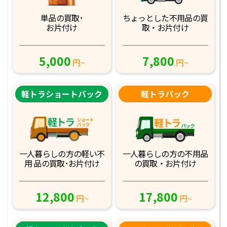
単品の買取･
ちょっとした不用品
の買
お片付け
取・お片付け
5,000
7,800
円~
円~
軽トラショートバック
軽トラパック
一人暮らしの方の軽
い不
一人暮らしの方の不
用品
用 品の買取･お
片付け
の買取・お片付け
12,800
17,800
円~
円~