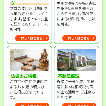
グ
専用の薬剤で害虫･害獣
プロの技と専用洗剤で
を駆 除､悪臭を発生源
長年の 汚れをキレイに
から絶ちま す｡孤独死
します｡壁紙 や床材､畳
による特殊清掃に も対
を張替えるリフォ ーム
応可能｡
も可能｡
詳しくはこちら
詳しくはこちら
不動産整理
仏壇のご供養
近隣に十分配慮して迅
ご自宅や寺院で僧侶に
速に解 体｡相続税対策
よるお 仏壇の魂抜き･
の土地活用の ご提案も
お性根抜きを 行いま
可能です｡
す｡
詳しくはこちら
詳しくはこちら