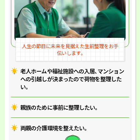
人生の節目に未来を見据えた
生前整理をお手
伝いします｡
老人ホームや福祉施設への入居､マ
ンション
への引越しが決まったので
荷物を整理した
い｡
親族のために事前に整理したい｡
両親の介護環境を整えたい｡