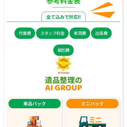
参考料金表
全て込みで対応!!
作業費
スタッフ料金
車両費
出張費
梱包費
単品パック
ミニパック