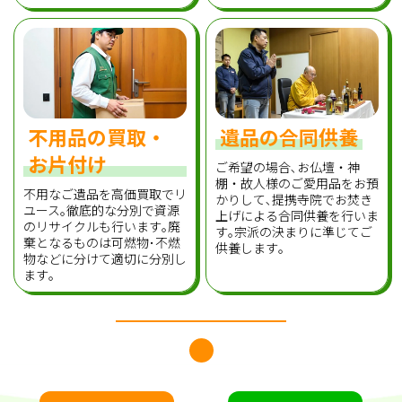
不用品の買取・
遺品の合同供養
お片付け
ご希望の場合､お仏壇・神
棚・故人様のご愛用品をお預
不用なご遺品を高価買取でリ
かりして､提携寺院でお焚き
ユース｡徹底的な分別で資源
上げによる合同供養を行いま
のリサイクルも行います｡廃
す｡宗派の決まりに準じてご
棄となるものは可燃物･不燃
供養します｡
物などに分けて適切に分別し
ます｡