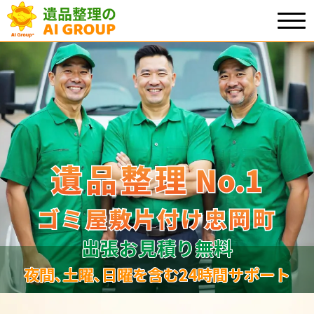
遺品整理
遺品整理
No.1
No
.
1
ゴミ屋敷片付け忠岡町
ゴミ屋敷片付け忠岡町
出張お見積り無料
夜間､土曜､日曜を含む24時間サポート