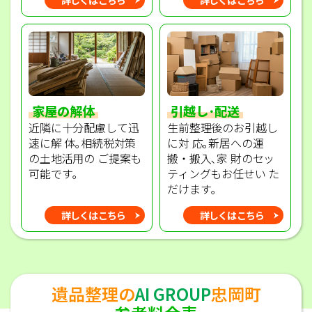
家屋の解体
引越し･配送
近隣に十分配慮して迅
生前整理後のお引越し
速に解 体｡相続税対策
に対 応｡新居への運
の土地活用の ご提案も
搬・搬入､家 財のセッ
可能です｡
ティングもお任せい た
だけます｡
詳しくはこちら
詳しくはこちら
遺品整理の
AI GROUP
忠岡町