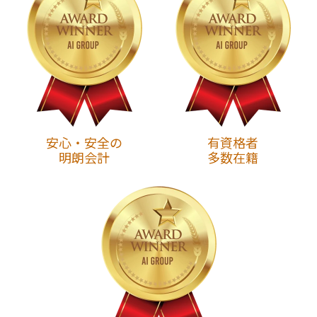
安心・安全の
有資格者
明朗会計
多数在籍