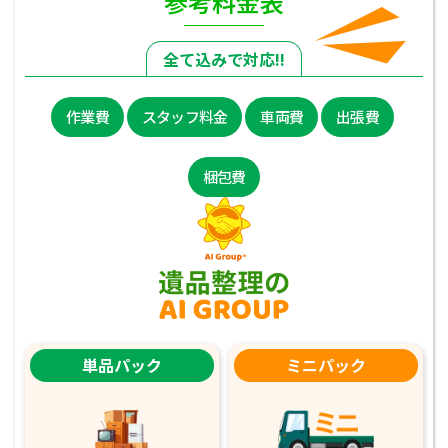
参考料金表
全て込みで対応!!
作業費
スタッフ料金
車両費
出張費
梱包費
単品パック
ミニパック