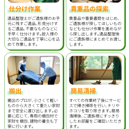
仕分け作業
貴重品の探索
遺品整理士がご遺族様のお手
貴重品や重要書類をはじめ､
元に残すご遺品､形見分けす
ご遺族様が探してほしいもの
るご遺品､不要なものなどに
なども仕分け作業を進めなが
手早く仕分けます｡故人様の
ら探し出します｡遺品整理後
大切なご遺品を丁寧に心を込
にご遺族様にまとめてお渡し
めて作業します｡
します｡
搬出
簡易清掃
搬出のプロが､小さくて軽い
すべての作業終了後にサービ
ものから大きくて重たい家財
スで掃き掃除を行い､チリや
まで安全に運び出します｡必
ホコリを取り除きます｡簡易
要に応じて､専用の梱包材で
清掃後､ご遺族様にすっきり
家財を梱包､建物の養生も丁
したお部屋をご確認いただき
寧に行います｡
ます｡