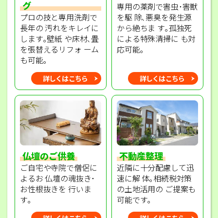
グ
専用の薬剤で害虫･害獣
プロの技と専用洗剤で
を駆 除､悪臭を発生源
長年の 汚れをキレイに
から絶ちま す｡孤独死
します｡壁紙 や床材､畳
による特殊清掃に も対
を張替えるリフォ ーム
応可能｡
も可能｡
詳しくはこちら
詳しくはこちら
不動産整理
仏壇のご供養
近隣に十分配慮して迅
ご自宅や寺院で僧侶に
速に解 体｡相続税対策
よるお 仏壇の魂抜き･
の土地活用の ご提案も
お性根抜きを 行いま
可能です｡
す｡
詳しくはこちら
詳しくはこちら