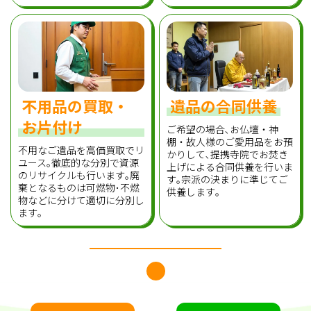
不用品の買取・
遺品の合同供養
お片付け
ご希望の場合､お仏壇・神
棚・故人様のご愛用品をお預
不用なご遺品を高価買取でリ
かりして､提携寺院でお焚き
ユース｡徹底的な分別で資源
上げによる合同供養を行いま
のリサイクルも行います｡廃
す｡宗派の決まりに準じてご
棄となるものは可燃物･不燃
供養します｡
物などに分けて適切に分別し
ます｡