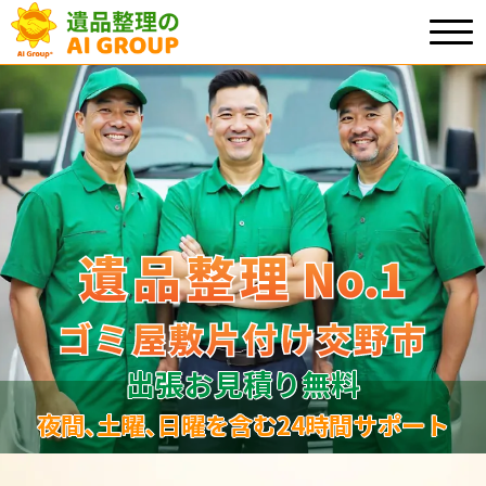
遺品整理
遺品整理
No.1
No
.
1
ゴミ屋敷片付け交野市
ゴミ屋敷片付け交野市
出張お見積り無料
夜間､土曜､日曜を含む24時間サポート