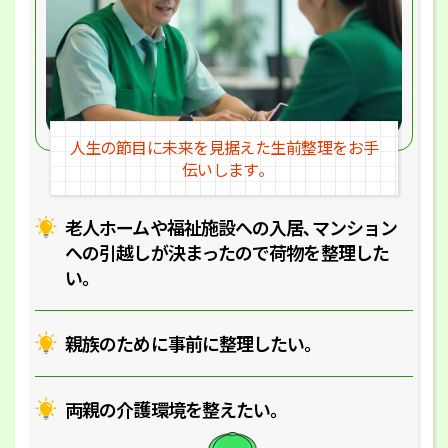
人生の節目に未来を見据えた
生前整理をお手
伝いします｡
老人ホームや福祉施設への入居､マ
ンション
への引越しが決まったので
荷物を整理した
い｡
親族のために事前に整理したい｡
両親の介護環境を整えたい｡