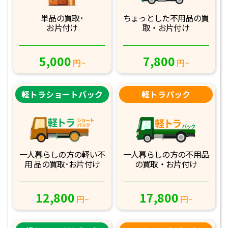
単品の買取･
ちょっとした不用品
の買
お片付け
取・お片付け
5,000
7,800
円~
円~
軽トラショートバック
軽トラパック
一人暮らしの方の軽
い不
一人暮らしの方の不
用品
用 品の買取･お
片付け
の買取・お片付け
12,800
17,800
円~
円~