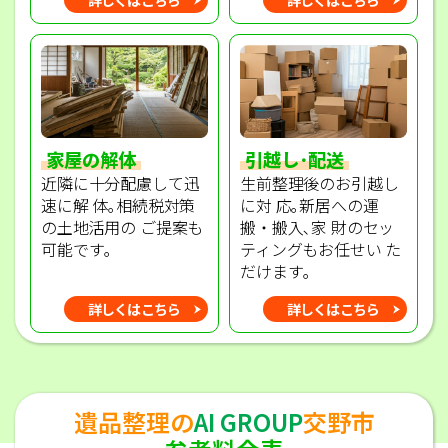
家屋の解体
引越し･配送
近隣に十分配慮して迅
生前整理後のお引越し
速に解 体｡相続税対策
に対 応｡新居への運
の土地活用の ご提案も
搬・搬入､家 財のセッ
可能です｡
ティングもお任せい た
だけます｡
詳しくはこちら
詳しくはこちら
遺品整理の
AI GROUP
交野市