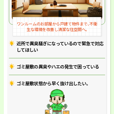
ワンルームのお部屋から戸建
て物件まで､不衛
生な環境を改
善し清潔な住空間へ｡
近所で異臭騒ぎになっているの
で緊急で対応
してほしい
ゴミ屋敷の異臭やハエの
発生で困っている
ゴミ屋敷状態から早く抜け出したい｡