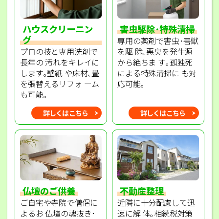
ハウスクリーニン
害虫駆除･特殊清掃
グ
専用の薬剤で害虫･害獣
プロの技と専用洗剤で
を駆 除､悪臭を発生源
長年の 汚れをキレイに
から絶ちま す｡孤独死
します｡壁紙 や床材､畳
による特殊清掃に も対
を張替えるリフォ ーム
応可能｡
も可能｡
詳しくはこちら
詳しくはこちら
不動産整理
仏壇のご供養
近隣に十分配慮して迅
ご自宅や寺院で僧侶に
速に解 体｡相続税対策
よるお 仏壇の魂抜き･