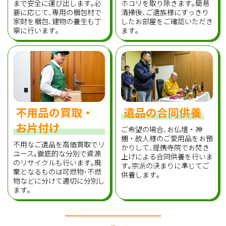
まで安全に運び出します｡必
ホコリを取り除きます｡簡易
要に応じて､専用の梱包材で
清掃後､ご遺族様にすっきり
家財を梱包､建物の養生も丁
したお部屋をご確認いただき
寧に行います｡
ます｡
不用品の買取・
遺品の合同供養
お片付け
ご希望の場合､お仏壇・神
棚・故人様のご愛用品をお預
不用なご遺品を高価買取でリ
かりして､提携寺院でお焚き
ユース｡徹底的な分別で資源
上げによる合同供養を行いま
のリサイクルも行います｡廃
す｡宗派の決まりに準じてご
棄となるものは可燃物･不燃
供養します｡
物などに分けて適切に分別し
ます｡