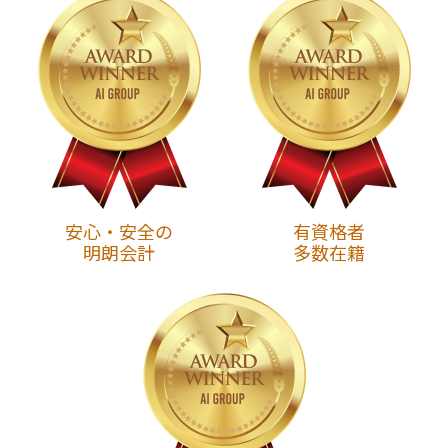
安心・安全の
有資格者
明朗会計
多数在籍