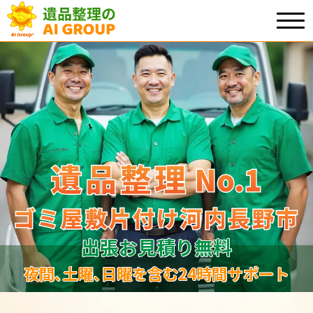
遺品整理
遺品整理
No.1
No
.
1
ゴミ屋敷片付け河内長野市
ゴミ屋敷片付け河内長野市
出張お見積り無料
夜間､土曜､日曜を含む24時間サポート