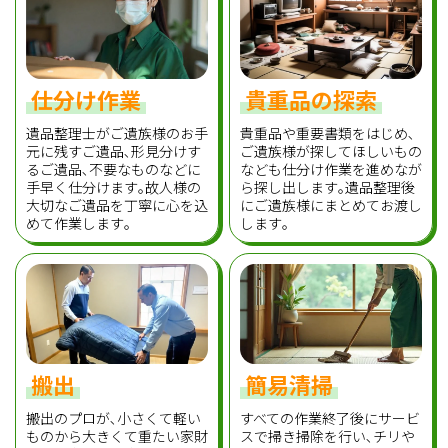
仕分け作業
貴重品の探索
遺品整理士がご遺族様のお手
貴重品や重要書類をはじめ､
元に残すご遺品､形見分けす
ご遺族様が探してほしいもの
るご遺品､不要なものなどに
なども仕分け作業を進めなが
手早く仕分けます｡故人様の
ら探し出します｡遺品整理後
大切なご遺品を丁寧に心を込
にご遺族様にまとめてお渡し
めて作業します｡
します｡
搬出
簡易清掃
搬出のプロが､小さくて軽い
すべての作業終了後にサービ
ものから大きくて重たい家財
スで掃き掃除を行い､チリや