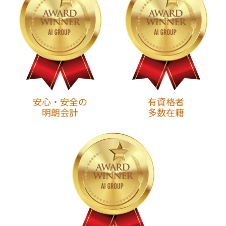
安心・安全の
有資格者
明朗会計
多数在籍