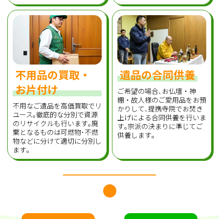
不用品の買取・
遺品の合同供養
お片付け
ご希望の場合､お仏壇・神
棚・故人様のご愛用品をお預
不用なご遺品を高価買取でリ
かりして､提携寺院でお焚き
ユース｡徹底的な分別で資源
上げによる合同供養を行いま
のリサイクルも行います｡廃
す｡宗派の決まりに準じてご
棄となるものは可燃物･不燃
供養します｡
物などに分けて適切に分別し
ます｡