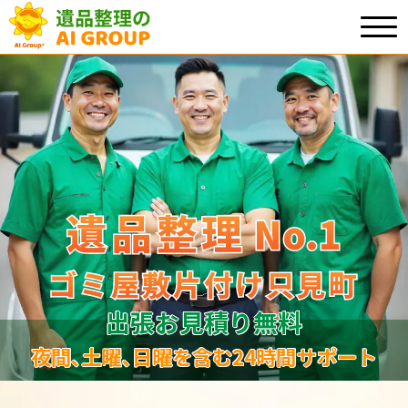
遺品整理
遺品整理
No.1
No
.
1
ゴミ屋敷片付け只見町
ゴミ屋敷片付け只見町
出張お見積り無料
夜間､土曜､日曜を含む24時間サポート