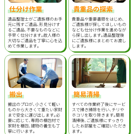
仕分け作業
貴重品の探索
遺品整理士がご遺族様のお手
貴重品や重要書類をはじめ､
元に残すご遺品､形見分けす
ご遺族様が探してほしいもの
るご遺品､不要なものなどに
なども仕分け作業を進めなが
手早く仕分けます｡故人様の
ら探し出します｡遺品整理後
大切なご遺品を丁寧に心を込
にご遺族様にまとめてお渡し
めて作業します｡
します｡
搬出
簡易清掃
搬出のプロが､小さくて軽い
すべての作業終了後にサービ
ものから大きくて重たい家財
スで掃き掃除を行い､チリや
まで安全に運び出します｡必
ホコリを取り除きます｡簡易
要に応じて､専用の梱包材で
清掃後､ご遺族様にすっきり
家財を梱包､建物の養生も丁
したお部屋をご確認いただき
寧に行います｡
ます｡