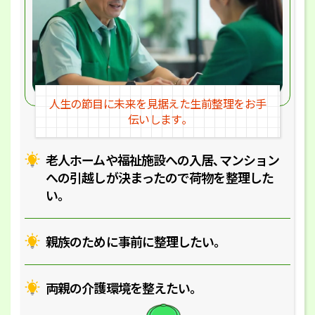
人生の節目に未来を見据えた
生前整理をお手
伝いします｡
老人ホームや福祉施設への入居､マ
ンション
への引越しが決まったので
荷物を整理した
い｡
親族のために事前に整理したい｡
両親の介護環境を整えたい｡