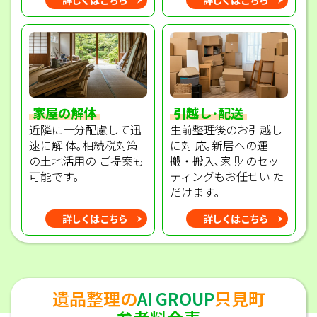
家屋の解体
引越し･配送
近隣に十分配慮して迅
生前整理後のお引越し
速に解 体｡相続税対策
に対 応｡新居への運
の土地活用の ご提案も
搬・搬入､家 財のセッ
可能です｡
ティングもお任せい た
だけます｡
詳しくはこちら
詳しくはこちら
遺品整理の
AI GROUP
只見町