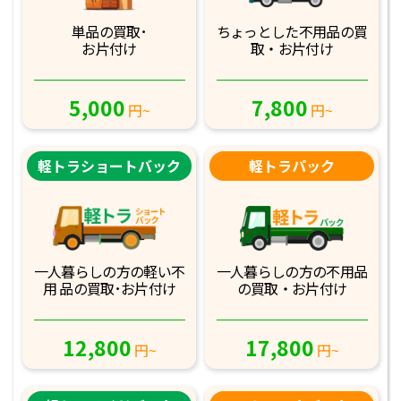
単品の買取･
ちょっとした不用品
の買
お片付け
取・お片付け
5,000
7,800
円~
円~
軽トラショートバック
軽トラパック
一人暮らしの方の軽
い不
一人暮らしの方の不
用品
用 品の買取･お
片付け
の買取・お片付け
12,800
17,800
円~
円~