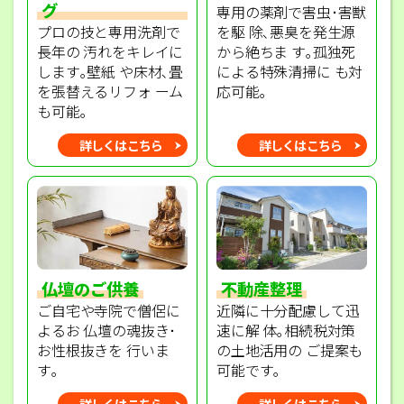
グ
専用の薬剤で害虫･害獣
プロの技と専用洗剤で
を駆 除､悪臭を発生源
長年の 汚れをキレイに
から絶ちま す｡孤独死
します｡壁紙 や床材､畳
による特殊清掃に も対
を張替えるリフォ ーム
応可能｡
も可能｡
詳しくはこちら
詳しくはこちら
不動産整理
仏壇のご供養
近隣に十分配慮して迅
ご自宅や寺院で僧侶に
速に解 体｡相続税対策
よるお 仏壇の魂抜き･
の土地活用の ご提案も
お性根抜きを 行いま
可能です｡
す｡
詳しくはこちら
詳しくはこちら