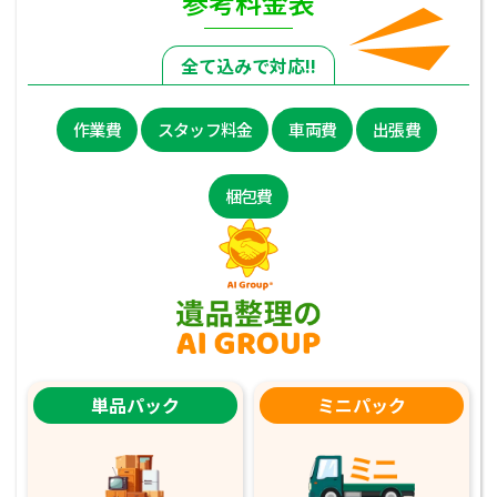
参考料金表
全て込みで対応!!
作業費
スタッフ料金
車両費
出張費
梱包費
単品パック
ミニパック