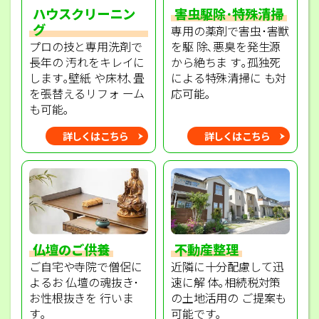
ハウスクリーニン
害虫駆除･特殊清掃
グ
専用の薬剤で害虫･害獣
プロの技と専用洗剤で
を駆 除､悪臭を発生源
長年の 汚れをキレイに
から絶ちま す｡孤独死
します｡壁紙 や床材､畳
による特殊清掃に も対
を張替えるリフォ ーム
応可能｡
も可能｡
詳しくはこちら
詳しくはこちら
不動産整理
仏壇のご供養
近隣に十分配慮して迅
ご自宅や寺院で僧侶に
速に解 体｡相続税対策
よるお 仏壇の魂抜き･
の土地活用の ご提案も
お性根抜きを 行いま
可能です｡
す｡