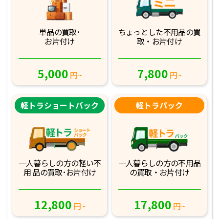
単品の買取･
ちょっとした不用品
の買
お片付け
取・お片付け
5,000
7,800
円~
円~
軽トラショートバック
軽トラパック
一人暮らしの方の軽
い不
一人暮らしの方の不
用品
用 品の買取･お
片付け
の買取・お片付け
12,800
17,800
円~
円~