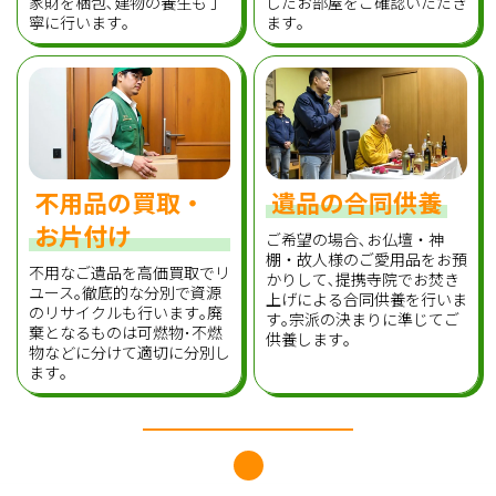
家財を梱包､建物の養生も丁
したお部屋をご確認いただき
寧に行います｡
ます｡
不用品の買取・
遺品の合同供養
お片付け
ご希望の場合､お仏壇・神
棚・故人様のご愛用品をお預
不用なご遺品を高価買取でリ
かりして､提携寺院でお焚き
ユース｡徹底的な分別で資源
上げによる合同供養を行いま
のリサイクルも行います｡廃
す｡宗派の決まりに準じてご
棄となるものは可燃物･不燃
供養します｡
物などに分けて適切に分別し
ます｡