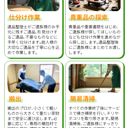
仕分け作業
貴重品の探索
遺品整理士がご遺族様のお手
貴重品や重要書類をはじめ､
元に残すご遺品､形見分けす
ご遺族様が探してほしいもの
るご遺品､不要なものなどに
なども仕分け作業を進めなが
手早く仕分けます｡故人様の
ら探し出します｡遺品整理後
大切なご遺品を丁寧に心を込
にご遺族様にまとめてお渡し
めて作業します｡
します｡
搬出
簡易清掃
搬出のプロが､小さくて軽い
すべての作業終了後にサービ
ものから大きくて重たい家財
スで掃き掃除を行い､チリや
まで安全に運び出します｡必
ホコリを取り除きます｡簡易
要に応じて､専用の梱包材で
清掃後､ご遺族様にすっきり