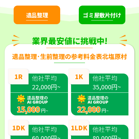
遺品整理
ゴミ屋敷片付け
業界最安値に挑戦中!
遺品整理･生前整理の参考料金表北塩原村
1R
1K
他社平均
他社平均
22,000円~
35,000円~
15,000
22,000
円~
円~
1DK
1LDK
他社平均
他社平均
60,000円~
80,000円~