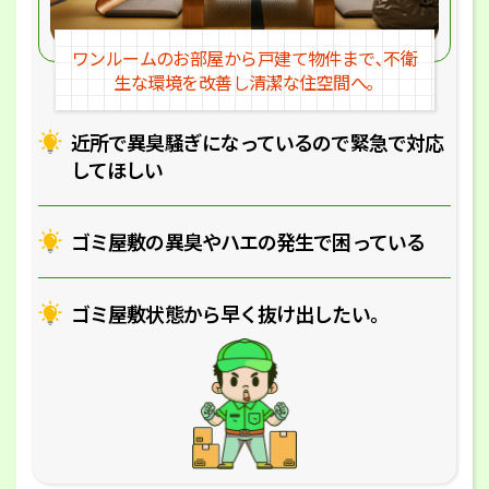
ワンルームのお部屋から戸建
て物件まで､不衛
生な環境を改
善し清潔な住空間へ｡
近所で異臭騒ぎになっているの
で緊急で対応
してほしい
ゴミ屋敷の異臭やハエの
発生で困っている
ゴミ屋敷状態から早く抜け出したい｡