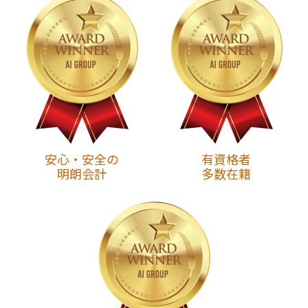
安心・安全の
有資格者
明朗会計
多数在籍