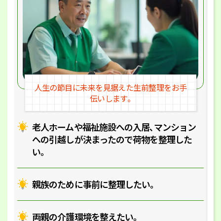
人生の節目に未来を見据えた
生前整理をお手
伝いします｡
老人ホームや福祉施設への入居､マ
ンション
への引越しが決まったので
荷物を整理した
い｡
親族のために事前に整理したい｡
両親の介護環境を整えたい｡