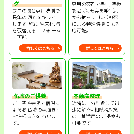
グ
専用の薬剤で害虫･害獣
プロの技と専用洗剤で
を駆 除､悪臭を発生源
長年の 汚れをキレイに
から絶ちま す｡孤独死
します｡壁紙 や床材､畳
による特殊清掃に も対
を張替えるリフォ ーム
応可能｡
も可能｡
詳しくはこちら
詳しくはこちら
不動産整理
仏壇のご供養
近隣に十分配慮して迅
ご自宅や寺院で僧侶に
速に解 体｡相続税対策
よるお 仏壇の魂抜き･
の土地活用の ご提案も
お性根抜きを 行いま
可能です｡
す｡
詳しくはこちら
詳しくはこちら