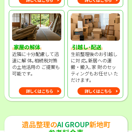
家屋の解体
引越し･配送
近隣に十分配慮して迅
生前整理後のお引越し
速に解 体｡相続税対策
に対 応｡新居への運
の土地活用の ご提案も
搬・搬入､家 財のセッ
可能です｡
ティングもお任せい た
だけます｡
詳しくはこちら
詳しくはこちら
遺品整理の
AI GROUP
新地町