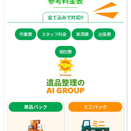
参考料金表
全て込みで対応!!
作業費
スタッフ料金
車両費
出張費
梱包費
単品パック
ミニパック