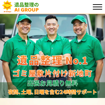
遺品整理
遺品整理
No.1
No
.
1
ゴミ屋敷片付け新地町
ゴミ屋敷片付け新地町
出張お見積り無料
夜間､土曜､日曜を含む24時間サポート