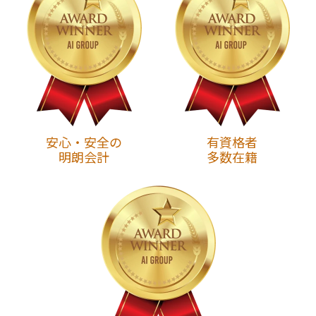
安心・安全の
有資格者
明朗会計
多数在籍