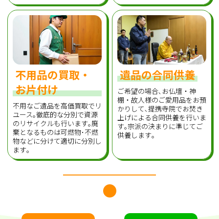
不用品の買取・
遺品の合同供養
お片付け
ご希望の場合､お仏壇・神
棚・故人様のご愛用品をお預
不用なご遺品を高価買取でリ
かりして､提携寺院でお焚き
ユース｡徹底的な分別で資源
上げによる合同供養を行いま
のリサイクルも行います｡廃
す｡宗派の決まりに準じてご
棄となるものは可燃物･不燃
供養します｡
物などに分けて適切に分別し
ます｡