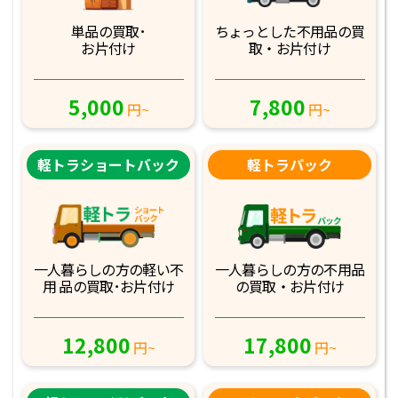
単品の買取･
ちょっとした不用品
の買
お片付け
取・お片付け
5,000
7,800
円~
円~
軽トラショートバック
軽トラパック
一人暮らしの方の軽
い不
一人暮らしの方の不
用品
用 品の買取･お
片付け
の買取・お片付け
12,800
17,800
円~
円~