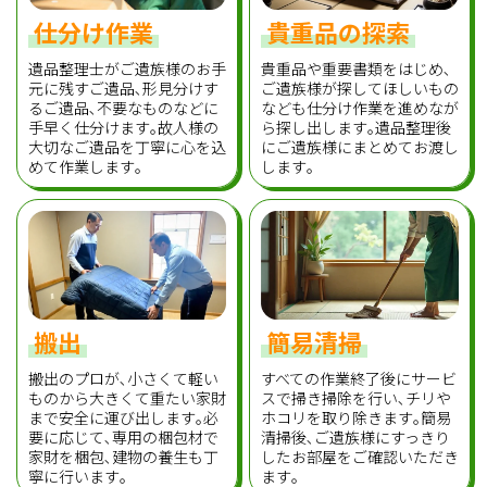
仕分け作業
貴重品の探索
遺品整理士がご遺族様のお手
貴重品や重要書類をはじめ､
元に残すご遺品､形見分けす
ご遺族様が探してほしいもの
るご遺品､不要なものなどに
なども仕分け作業を進めなが
手早く仕分けます｡故人様の
ら探し出します｡遺品整理後
大切なご遺品を丁寧に心を込
にご遺族様にまとめてお渡し
めて作業します｡
します｡
搬出
簡易清掃
搬出のプロが､小さくて軽い
すべての作業終了後にサービ
ものから大きくて重たい家財
スで掃き掃除を行い､チリや
まで安全に運び出します｡必
ホコリを取り除きます｡簡易
要に応じて､専用の梱包材で
清掃後､ご遺族様にすっきり
家財を梱包､建物の養生も丁
したお部屋をご確認いただき
寧に行います｡
ます｡