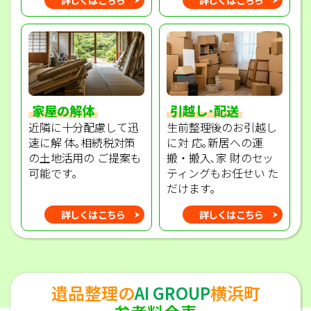
家屋の解体
引越し･配送
近隣に十分配慮して迅
生前整理後のお引越し
速に解 体｡相続税対策
に対 応｡新居への運
の土地活用の ご提案も
搬・搬入､家 財のセッ
可能です｡
ティングもお任せい た
だけます｡
詳しくはこちら
詳しくはこちら
遺品整理の
AI GROUP
横浜町