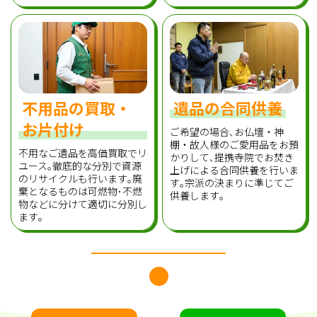
不用品の買取・
遺品の合同供養
お片付け
ご希望の場合､お仏壇・神
棚・故人様のご愛用品をお預
不用なご遺品を高価買取でリ
かりして､提携寺院でお焚き
ユース｡徹底的な分別で資源
上げによる合同供養を行いま
のリサイクルも行います｡廃
す｡宗派の決まりに準じてご
棄となるものは可燃物･不燃
供養します｡
物などに分けて適切に分別し
ます｡