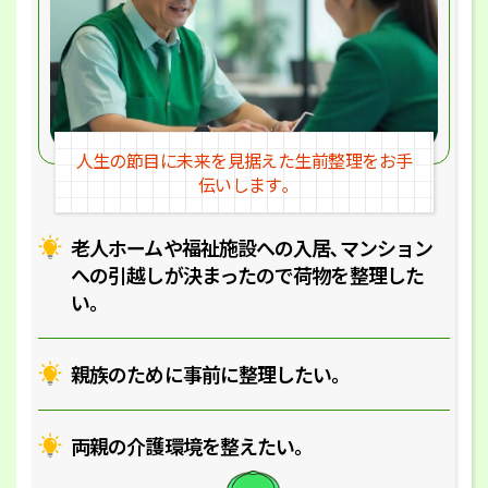
人生の節目に未来を見据えた
生前整理をお手
伝いします｡
老人ホームや福祉施設への入居､マ
ンション
への引越しが決まったので
荷物を整理した
い｡
親族のために事前に整理したい｡
両親の介護環境を整えたい｡