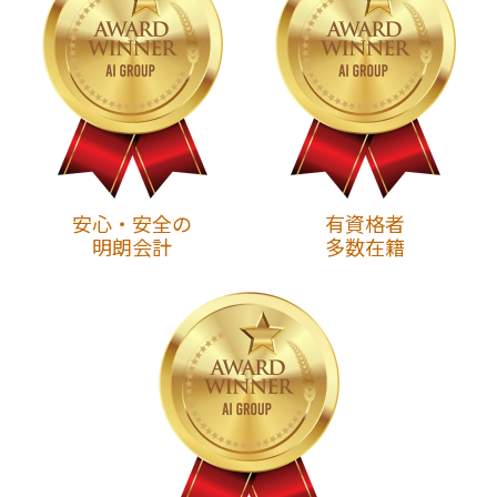
安心・安全の
有資格者
明朗会計
多数在籍