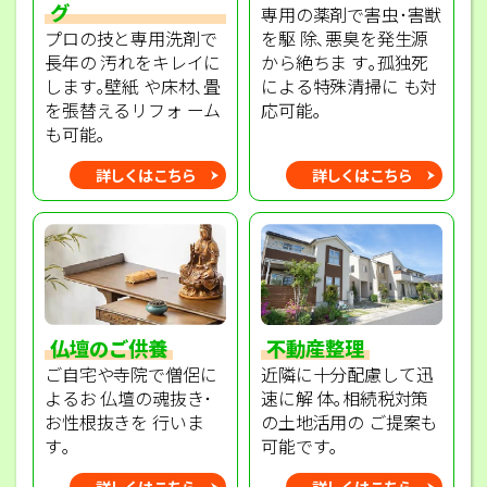
グ
専用の薬剤で害虫･害獣
プロの技と専用洗剤で
を駆 除､悪臭を発生源
長年の 汚れをキレイに
から絶ちま す｡孤独死
します｡壁紙 や床材､畳
による特殊清掃に も対
を張替えるリフォ ーム
応可能｡
も可能｡
詳しくはこちら
詳しくはこちら
不動産整理
仏壇のご供養
近隣に十分配慮して迅
ご自宅や寺院で僧侶に
速に解 体｡相続税対策
よるお 仏壇の魂抜き･
の土地活用の ご提案も
お性根抜きを 行いま
可能です｡
す｡
詳しくはこちら
詳しくはこちら