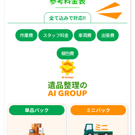
参考料金表
全て込みで対応!!
作業費
スタッフ料金
車両費
出張費
梱包費
単品パック
ミニパック