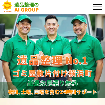
遺品整理
遺品整理
No.1
No
.
1
ゴミ屋敷片付け横浜町
ゴミ屋敷片付け横浜町
出張お見積り無料
夜間､土曜､日曜を含む24時間サポート