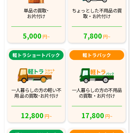
単品の買取･
ちょっとした不用品
の買
お片付け
取・お片付け
5,000
7,800
円~
円~
軽トラショートバック
軽トラパック
一人暮らしの方の軽
い不
一人暮らしの方の不
用品
用 品の買取･お
片付け
の買取・お片付け
12,800
17,800
円~
円~