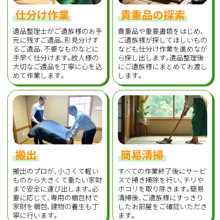
仕分け作業
貴重品の探索
遺品整理士がご遺族様のお手
貴重品や重要書類をはじめ､
元に残すご遺品､形見分けす
ご遺族様が探してほしいもの
るご遺品､不要なものなどに
なども仕分け作業を進めなが
手早く仕分けます｡故人様の
ら探し出します｡遺品整理後
大切なご遺品を丁寧に心を込
にご遺族様にまとめてお渡し
めて作業します｡
します｡
搬出
簡易清掃
搬出のプロが､小さくて軽い
すべての作業終了後にサービ
ものから大きくて重たい家財
スで掃き掃除を行い､チリや
まで安全に運び出します｡必
ホコリを取り除きます｡簡易
要に応じて､専用の梱包材で
清掃後､ご遺族様にすっきり
家財を梱包､建物の養生も丁
したお部屋をご確認いただき
寧に行います｡
ます｡