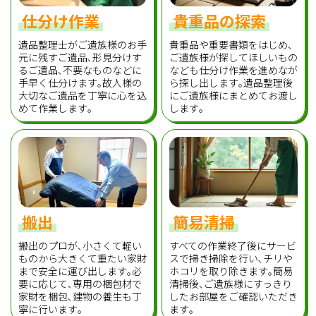
仕分け作業
貴重品の探索
遺品整理士がご遺族様のお手
貴重品や重要書類をはじめ､
元に残すご遺品､形見分けす
ご遺族様が探してほしいもの
るご遺品､不要なものなどに
なども仕分け作業を進めなが
手早く仕分けます｡故人様の
ら探し出します｡遺品整理後
大切なご遺品を丁寧に心を込
にご遺族様にまとめてお渡し
めて作業します｡
します｡
搬出
簡易清掃
搬出のプロが､小さくて軽い
すべての作業終了後にサービ
ものから大きくて重たい家財
スで掃き掃除を行い､チリや
まで安全に運び出します｡必
ホコリを取り除きます｡簡易
要に応じて､専用の梱包材で
清掃後､ご遺族様にすっきり
家財を梱包､建物の養生も丁
したお部屋をご確認いただき
寧に行います｡
ます｡