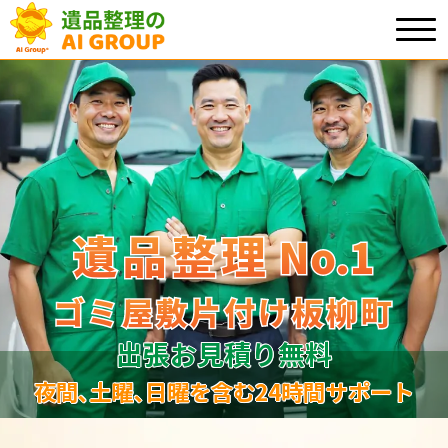
遺品整理
遺品整理
No.1
No
.
1
ゴミ屋敷片付け板柳町
ゴミ屋敷片付け板柳町
出張お見積り無料
夜間､土曜､日曜を含む24時間サポート