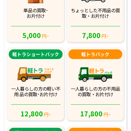
単品の買取･
ちょっとした不用品
の買
お片付け
取・お片付け
5,000
7,800
円~
円~
軽トラショートバック
軽トラパック
一人暮らしの方の軽
い不
一人暮らしの方の不
用品
用 品の買取･お
片付け
の買取・お片付け
12,800
17,800
円~
円~