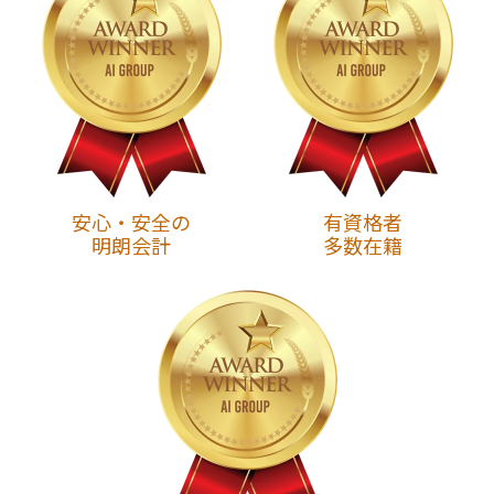
安心・安全の
有資格者
明朗会計
多数在籍