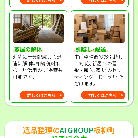
家屋の解体
引越し･配送
近隣に十分配慮して迅
生前整理後のお引越し
速に解 体｡相続税対策
に対 応｡新居への運
の土地活用の ご提案も
搬・搬入､家 財のセッ
可能です｡
ティングもお任せい た
だけます｡
詳しくはこちら
詳しくはこちら
遺品整理の
AI GROUP
板柳町