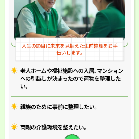
人生の節目に未来を見据えた
生前整理をお手
伝いします｡
老人ホームや福祉施設への入居､マ
ンション
への引越しが決まったので
荷物を整理した
い｡
親族のために事前に整理したい｡
両親の介護環境を整えたい｡