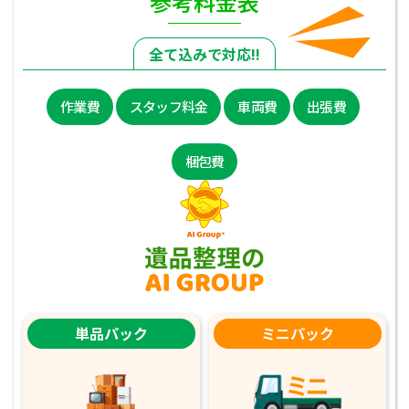
参考料金表
全て込みで対応!!
作業費
スタッフ料金
車両費
出張費
梱包費
単品パック
ミニパック