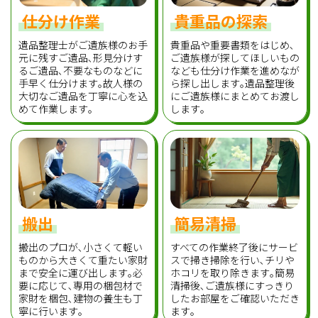
仕分け作業
貴重品の探索
遺品整理士がご遺族様のお手
貴重品や重要書類をはじめ､
元に残すご遺品､形見分けす
ご遺族様が探してほしいもの
るご遺品､不要なものなどに
なども仕分け作業を進めなが
手早く仕分けます｡故人様の
ら探し出します｡遺品整理後
大切なご遺品を丁寧に心を込
にご遺族様にまとめてお渡し
めて作業します｡
します｡
搬出
簡易清掃
搬出のプロが､小さくて軽い
すべての作業終了後にサービ
ものから大きくて重たい家財
スで掃き掃除を行い､チリや
まで安全に運び出します｡必
ホコリを取り除きます｡簡易
要に応じて､専用の梱包材で
清掃後､ご遺族様にすっきり
家財を梱包､建物の養生も丁
したお部屋をご確認いただき
寧に行います｡
ます｡