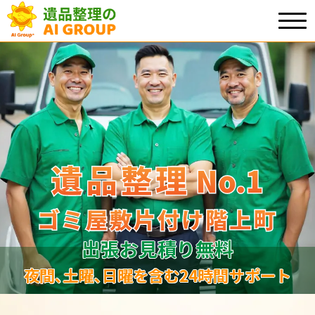
遺品整理
遺品整理
No.1
No
.
1
ゴミ屋敷片付け階上町
ゴミ屋敷片付け階上町
出張お見積り無料
夜間､土曜､日曜を含む24時間サポート