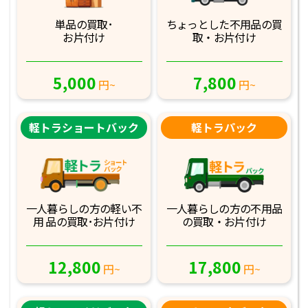
単品の買取･
ちょっとした不用品
の買
お片付け
取・お片付け
5,000
7,800
円~
円~
軽トラショートバック
軽トラパック
一人暮らしの方の軽
い不
一人暮らしの方の不
用品
用 品の買取･お
片付け
の買取・お片付け
12,800
17,800
円~
円~