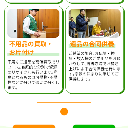
不用品の買取・
遺品の合同供養
お片付け
ご希望の場合､お仏壇・神
棚・故人様のご愛用品をお預
不用なご遺品を高価買取でリ
かりして､提携寺院でお焚き
ユース｡徹底的な分別で資源
上げによる合同供養を行いま
のリサイクルも行います｡廃
す｡宗派の決まりに準じてご
棄となるものは可燃物･不燃
供養します｡
物などに分けて適切に分別し
ます｡