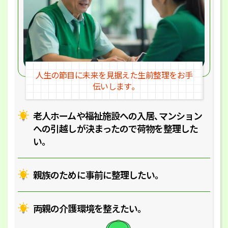
人生の節目に未来を見据えた
生前整理をお手
伝いします｡
老人ホームや福祉施設への入居､マ
ンション
への引越しが決まったので
荷物を整理した
い｡
親族のために事前に整理したい｡
両親の介護環境を整えたい｡