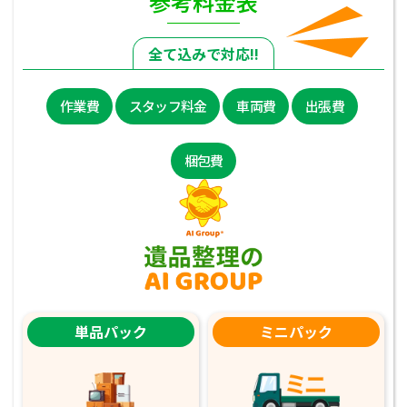
参考料金表
全て込みで対応!!
作業費
スタッフ料金
車両費
出張費
梱包費
単品パック
ミニパック