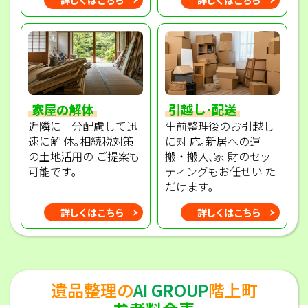
家屋の解体
引越し･配送
近隣に十分配慮して迅
生前整理後のお引越し
速に解 体｡相続税対策
に対 応｡新居への運
の土地活用の ご提案も
搬・搬入､家 財のセッ
可能です｡
ティングもお任せい た
だけます｡
詳しくはこちら
詳しくはこちら
遺品整理の
AI GROUP
階上町