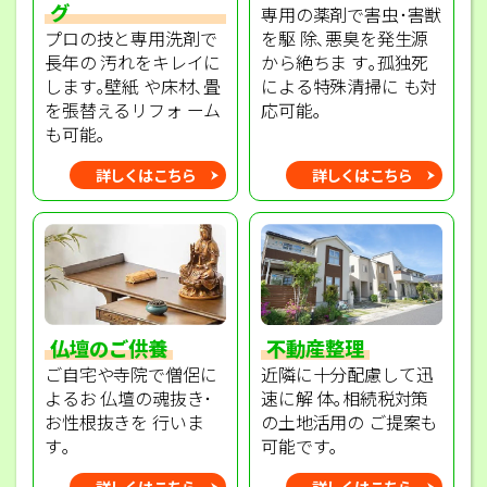
グ
専用の薬剤で害虫･害獣
プロの技と専用洗剤で
を駆 除､悪臭を発生源
長年の 汚れをキレイに
から絶ちま す｡孤独死
します｡壁紙 や床材､畳
による特殊清掃に も対
を張替えるリフォ ーム
応可能｡
も可能｡
詳しくはこちら
詳しくはこちら
不動産整理
仏壇のご供養
近隣に十分配慮して迅
ご自宅や寺院で僧侶に
速に解 体｡相続税対策
よるお 仏壇の魂抜き･
の土地活用の ご提案も
お性根抜きを 行いま
可能です｡
す｡
詳しくはこちら
詳しくはこちら