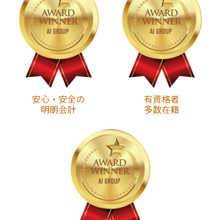
安心・安全の
有資格者
明朗会計
多数在籍