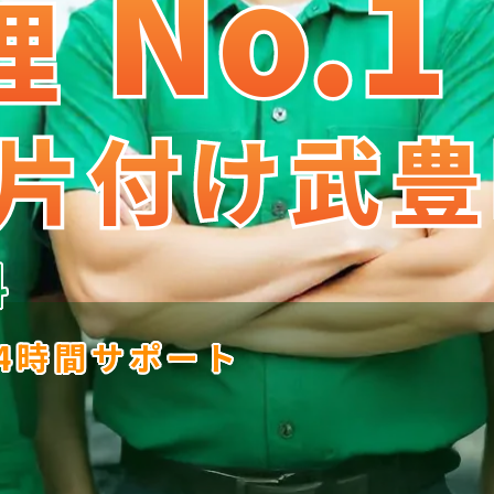
No.1
No
.
1
理
理
片付け武豊
片付け武豊
料
24時間サポート