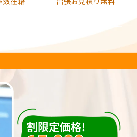
多数在籍
出張お見積り無料
割限定価格!