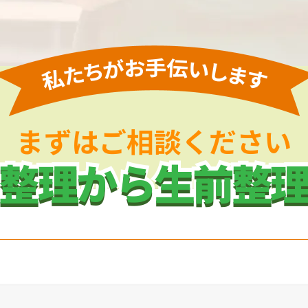
まずはご相談ください
整理から生前整
整理から生前整