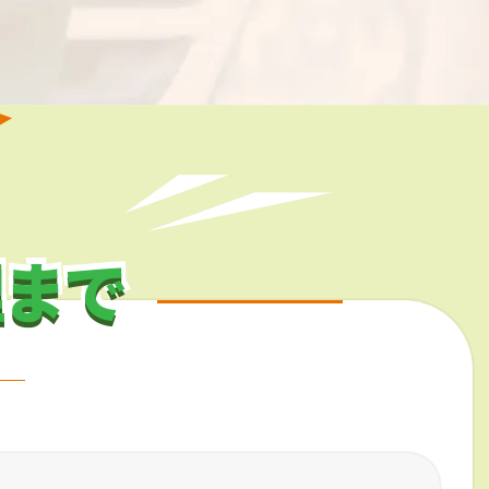
理まで
理まで