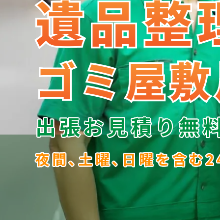
遺品整
遺品整
ゴミ屋敷
ゴミ屋敷
出張お見積り無
夜間､土曜､日曜を含む