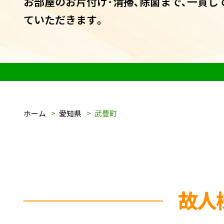
お部屋のお片付け･清掃､除菌まで､一貫し
ていただきます｡
ホーム
愛知県
武豊町
故人