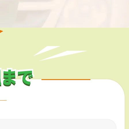
理まで
理まで