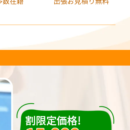
多数在籍
出張お見積り無料
割限定価格!