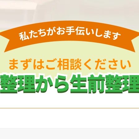
まずはご相談ください
整理から生前整
整理から生前整