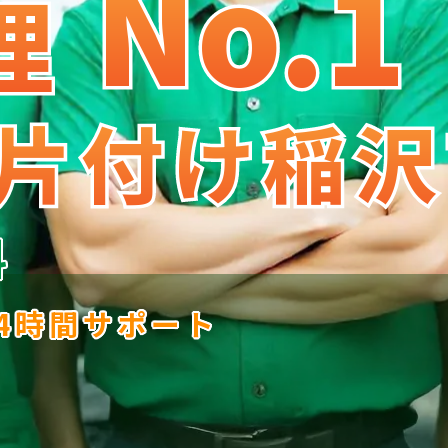
No.1
No
.
1
理
理
片付け稲沢
片付け稲沢
料
24時間サポート