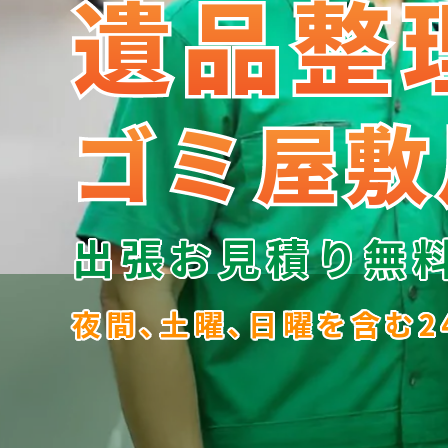
遺品整
遺品整
ゴミ屋敷
ゴミ屋敷
出張お見積り無
夜間､土曜､日曜を含む