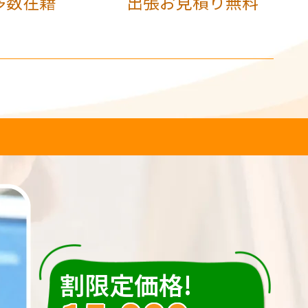
多数在籍
出張お見積り無料
割限定価格!