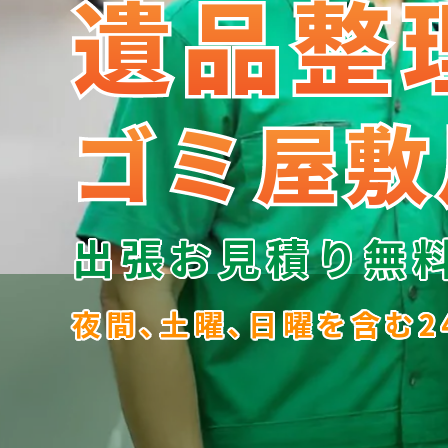
遺品整
遺品整
ゴミ屋敷
ゴミ屋敷
出張お見積り無
夜間､土曜､日曜を含む