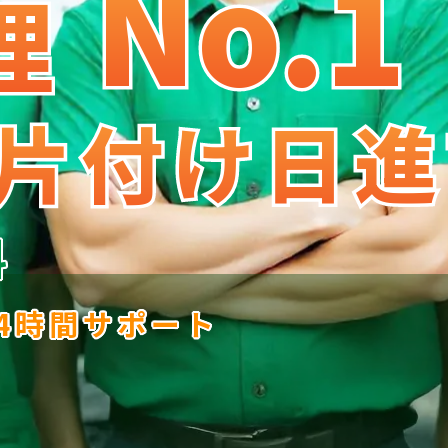
No.1
No
.
1
理
理
片付け日進
片付け日進
料
24時間サポート