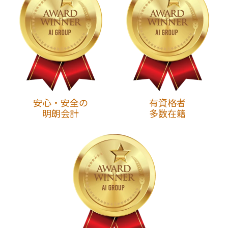
安心・安全の
有資格者
明朗会計
多数在籍