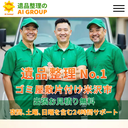
遺品整理
遺品整理
No.1
No
.
1
ゴミ屋敷片付け米沢市
ゴミ屋敷片付け米沢市
出張お見積り無料
夜間､土曜､日曜を含む24時間サポート