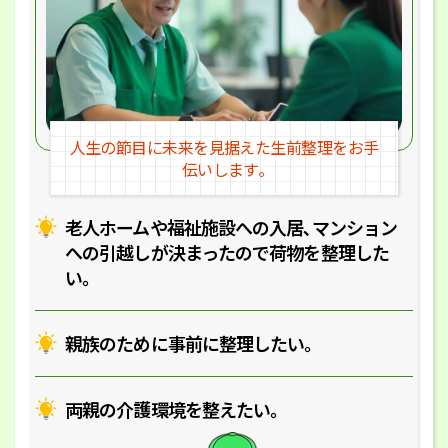
人生の節目に未来を見据えた
生前整理をお手
伝いします｡
老人ホームや福祉施設への入居､マ
ンション
への引越しが決まったので
荷物を整理した
い｡
親族のために事前に整理したい｡
両親の介護環境を整えたい｡