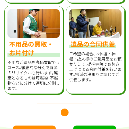
不用品の買取・
遺品の合同供養
お片付け
ご希望の場合､お仏壇・神
棚・故人様のご愛用品をお預
不用なご遺品を高価買取でリ
かりして､提携寺院でお焚き
ユース｡徹底的な分別で資源
上げによる合同供養を行いま
のリサイクルも行います｡廃
す｡宗派の決まりに準じてご
棄となるものは可燃物･不燃
供養します｡
物などに分けて適切に分別し
ます｡