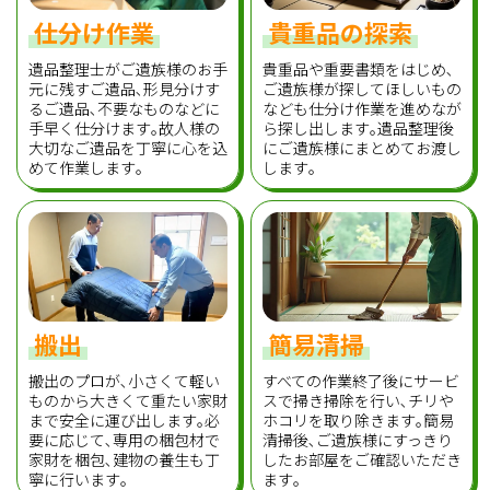
仕分け作業
貴重品の探索
遺品整理士がご遺族様のお手
貴重品や重要書類をはじめ､
元に残すご遺品､形見分けす
ご遺族様が探してほしいもの
るご遺品､不要なものなどに
なども仕分け作業を進めなが
手早く仕分けます｡故人様の
ら探し出します｡遺品整理後
大切なご遺品を丁寧に心を込
にご遺族様にまとめてお渡し
めて作業します｡
します｡
搬出
簡易清掃
搬出のプロが､小さくて軽い
すべての作業終了後にサービ
ものから大きくて重たい家財
スで掃き掃除を行い､チリや
まで安全に運び出します｡必
ホコリを取り除きます｡簡易
要に応じて､専用の梱包材で
清掃後､ご遺族様にすっきり
家財を梱包､建物の養生も丁
したお部屋をご確認いただき
寧に行います｡
ます｡