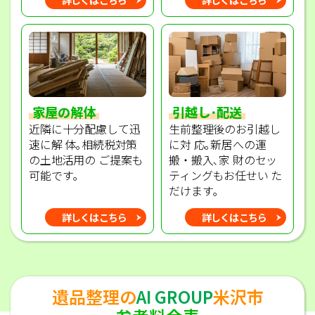
家屋の解体
引越し･配送
近隣に十分配慮して迅
生前整理後のお引越し
速に解 体｡相続税対策
に対 応｡新居への運
の土地活用の ご提案も
搬・搬入､家 財のセッ
可能です｡
ティングもお任せい た
だけます｡
詳しくはこちら
詳しくはこちら
遺品整理の
AI GROUP
米沢市