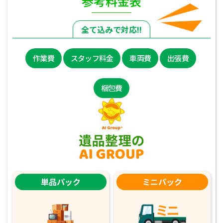
参考料金表
全て込みで対応!!
作業費
スタッフ料金
車両費
出張費
梱包費
単品パック
ミニパック