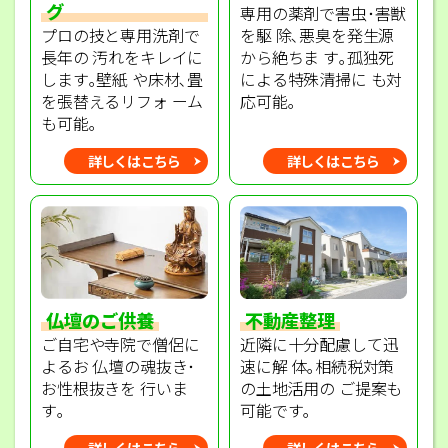
グ
専用の薬剤で害虫･害獣
プロの技と専用洗剤で
を駆 除､悪臭を発生源
長年の 汚れをキレイに
から絶ちま す｡孤独死
します｡壁紙 や床材､畳
による特殊清掃に も対
を張替えるリフォ ーム
応可能｡
も可能｡
詳しくはこちら
詳しくはこちら
不動産整理
仏壇のご供養
近隣に十分配慮して迅
ご自宅や寺院で僧侶に
速に解 体｡相続税対策
よるお 仏壇の魂抜き･
の土地活用の ご提案も
お性根抜きを 行いま
可能です｡
す｡
詳しくはこちら
詳しくはこちら