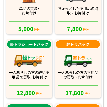
単品の買取･
ちょっとした不用品
の買
お片付け
取・お片付け
5,000
7,800
円~
円~
軽トラショートバック
軽トラパック
一人暮らしの方の軽
い不
一人暮らしの方の不
用品
用 品の買取･お
片付け
の買取・お片付け
12,800
17,800
円~
円~