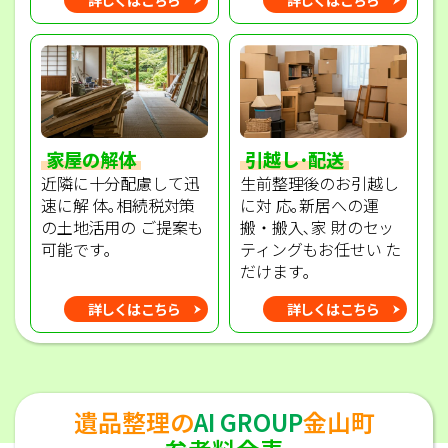
家屋の解体
引越し･配送
近隣に十分配慮して迅
生前整理後のお引越し
速に解 体｡相続税対策
に対 応｡新居への運
の土地活用の ご提案も
搬・搬入､家 財のセッ
可能です｡
ティングもお任せい た
だけます｡
詳しくはこちら
詳しくはこちら
遺品整理の
AI GROUP
金山町