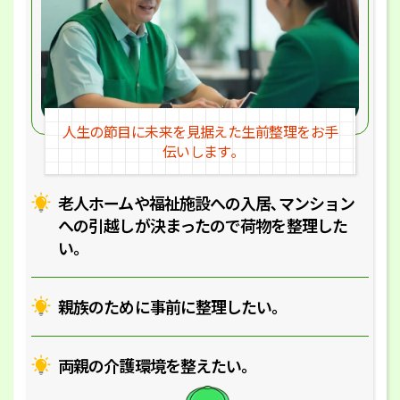
人生の節目に未来を見据えた
生前整理をお手
伝いします｡
老人ホームや福祉施設への入居､マ
ンション
への引越しが決まったので
荷物を整理した
い｡
親族のために事前に整理したい｡
両親の介護環境を整えたい｡