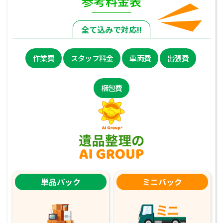
参考料金表
全て込みで対応!!
作業費
スタッフ料金
車両費
出張費
梱包費
単品パック
ミニパック