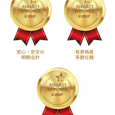
安心・安全の
有資格者
明朗会計
多数在籍