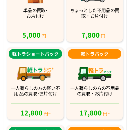
単品の買取･
ちょっとした不用品
の買
お片付け
取・お片付け
5,000
7,800
円~
円~
軽トラショートバック
軽トラパック
一人暮らしの方の軽
い不
一人暮らしの方の不
用品
用 品の買取･お
片付け
の買取・お片付け
12,800
17,800
円~
円~