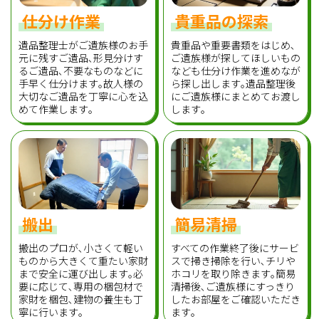
仕分け作業
貴重品の探索
遺品整理士がご遺族様のお手
貴重品や重要書類をはじめ､
元に残すご遺品､形見分けす
ご遺族様が探してほしいもの
るご遺品､不要なものなどに
なども仕分け作業を進めなが
手早く仕分けます｡故人様の
ら探し出します｡遺品整理後
大切なご遺品を丁寧に心を込
にご遺族様にまとめてお渡し
めて作業します｡
します｡
搬出
簡易清掃
搬出のプロが､小さくて軽い
すべての作業終了後にサービ
ものから大きくて重たい家財
スで掃き掃除を行い､チリや
まで安全に運び出します｡必
ホコリを取り除きます｡簡易
要に応じて､専用の梱包材で
清掃後､ご遺族様にすっきり
家財を梱包､建物の養生も丁
したお部屋をご確認いただき
寧に行います｡
ます｡