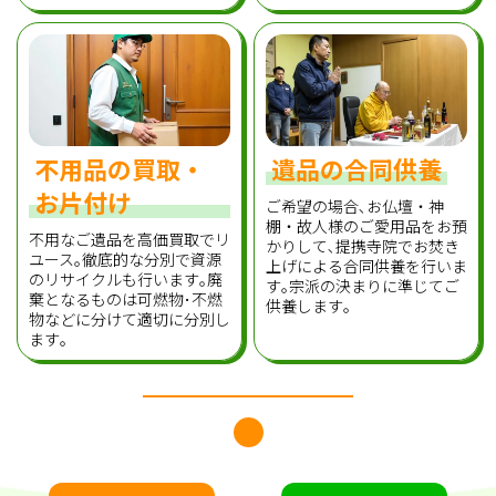
不用品の買取・
遺品の合同供養
お片付け
ご希望の場合､お仏壇・神
棚・故人様のご愛用品をお預
不用なご遺品を高価買取でリ
かりして､提携寺院でお焚き
ユース｡徹底的な分別で資源
上げによる合同供養を行いま
のリサイクルも行います｡廃
す｡宗派の決まりに準じてご
棄となるものは可燃物･不燃
供養します｡
物などに分けて適切に分別し
ます｡