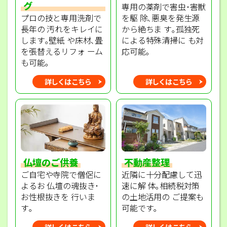
グ
専用の薬剤で害虫･害獣
プロの技と専用洗剤で
を駆 除､悪臭を発生源
長年の 汚れをキレイに
から絶ちま す｡孤独死
します｡壁紙 や床材､畳
による特殊清掃に も対
を張替えるリフォ ーム
応可能｡
も可能｡
詳しくはこちら
詳しくはこちら
不動産整理
仏壇のご供養
近隣に十分配慮して迅
ご自宅や寺院で僧侶に
速に解 体｡相続税対策
よるお 仏壇の魂抜き･
の土地活用の ご提案も
お性根抜きを 行いま
可能です｡
す｡
詳しくはこちら
詳しくはこちら