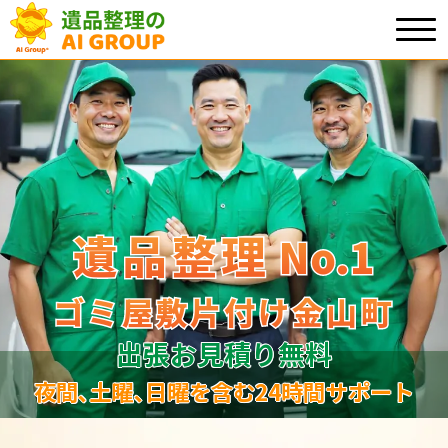
遺品整理
遺品整理
No.1
No
.
1
ゴミ屋敷片付け金山町
ゴミ屋敷片付け金山町
出張お見積り無料
夜間､土曜､日曜を含む24時間サポート