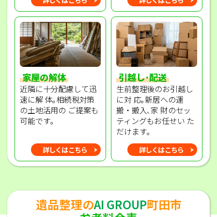
家屋の解体
引越し･配送
近隣に十分配慮して迅
生前整理後のお引越し
速に解 体｡相続税対策
に対 応｡新居への運
の土地活用の ご提案も
搬・搬入､家 財のセッ
可能です｡
ティングもお任せい た
だけます｡
詳しくはこちら
詳しくはこちら
遺品整理の
AI GROUP
町田市