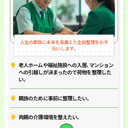
人生の節目に未来を見据えた
生前整理をお手
伝いします｡
老人ホームや福祉施設への入居､マ
ンション
への引越しが決まったので
荷物を整理した
い｡
親族のために事前に整理したい｡
両親の介護環境を整えたい｡