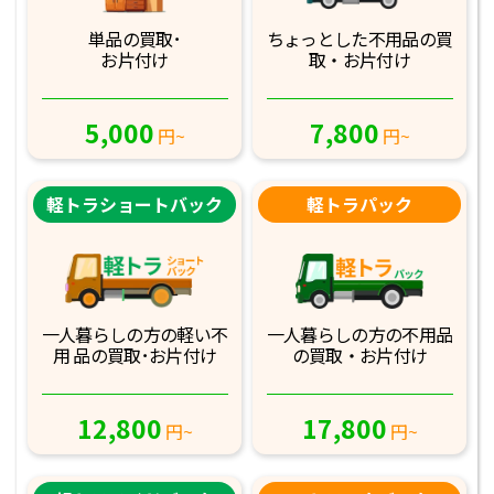
単品の買取･
ちょっとした不用品
の買
お片付け
取・お片付け
5,000
7,800
円~
円~
軽トラショートバック
軽トラパック
一人暮らしの方の軽
い不
一人暮らしの方の不
用品
用 品の買取･お
片付け
の買取・お片付け
12,800
17,800
円~
円~