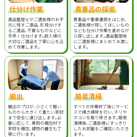
仕分け作業
貴重品の探索
遺品整理士がご遺族様のお手
貴重品や重要書類をはじめ､
元に残すご遺品､形見分けす
ご遺族様が探してほしいもの
るご遺品､不要なものなどに
なども仕分け作業を進めなが
手早く仕分けます｡故人様の
ら探し出します｡遺品整理後
大切なご遺品を丁寧に心を込
にご遺族様にまとめてお渡し
めて作業します｡
します｡
搬出
簡易清掃
搬出のプロが､小さくて軽い
すべての作業終了後にサービ
ものから大きくて重たい家財
スで掃き掃除を行い､チリや
まで安全に運び出します｡必
ホコリを取り除きます｡簡易
要に応じて､専用の梱包材で
清掃後､ご遺族様にすっきり
家財を梱包､建物の養生も丁
したお部屋をご確認いただき
寧に行います｡
ます｡