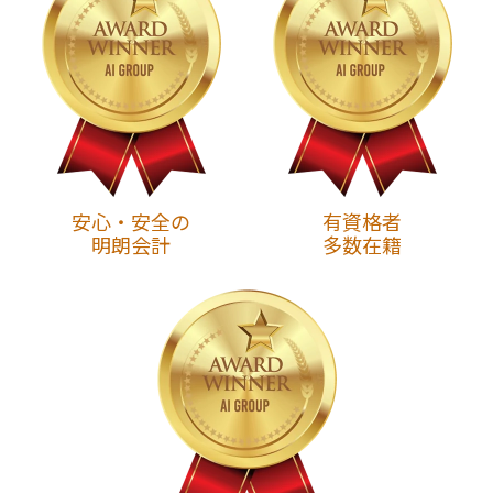
安心・安全の
有資格者
明朗会計
多数在籍