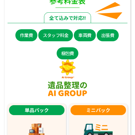
参考料金表
全て込みで対応!!
作業費
スタッフ料金
車両費
出張費
梱包費
単品パック
ミニパック