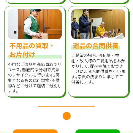
不用品の買取・
遺品の合同供養
お片付け
ご希望の場合､お仏壇・神
棚・故人様のご愛用品をお預
不用なご遺品を高価買取でリ
かりして､提携寺院でお焚き
ユース｡徹底的な分別で資源
上げによる合同供養を行いま
のリサイクルも行います｡廃
す｡宗派の決まりに準じてご
棄となるものは可燃物･不燃
供養します｡
物などに分けて適切に分別し
ます｡