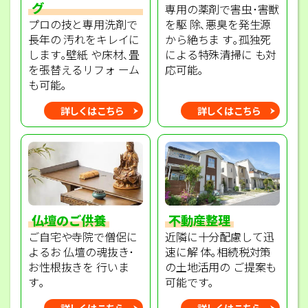
グ
専用の薬剤で害虫･害獣
プロの技と専用洗剤で
を駆 除､悪臭を発生源
長年の 汚れをキレイに
から絶ちま す｡孤独死
します｡壁紙 や床材､畳
による特殊清掃に も対
を張替えるリフォ ーム
応可能｡
も可能｡
詳しくはこちら
詳しくはこちら
不動産整理
仏壇のご供養
近隣に十分配慮して迅
ご自宅や寺院で僧侶に
速に解 体｡相続税対策
よるお 仏壇の魂抜き･
の土地活用の ご提案も
お性根抜きを 行いま
可能です｡
す｡
詳しくはこちら
詳しくはこちら