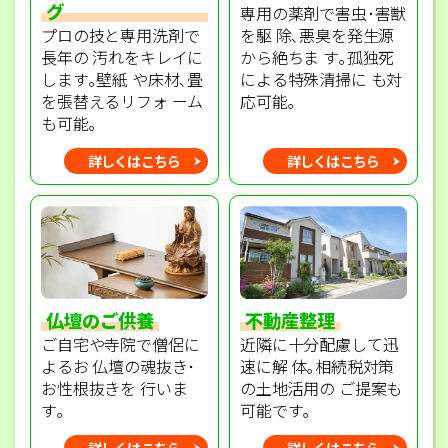
グ
専用の薬剤で害虫･害獣
プロの技と専用洗剤で
を駆 除､悪臭を発生源
長年の 汚れをキレイに
から絶ちま す｡孤独死
します｡壁紙 や床材､畳
による特殊清掃に も対
を張替えるリフォ ーム
応可能｡
も可能｡
詳しくはこちら
詳しくはこちら
不動産整理
仏壇のご供養
近隣に十分配慮して迅
ご自宅や寺院で僧侶に
速に解 体｡相続税対策
よるお 仏壇の魂抜き･
の土地活用の ご提案も
お性根抜きを 行いま
可能です｡
す｡
詳しくはこちら
詳しくはこちら