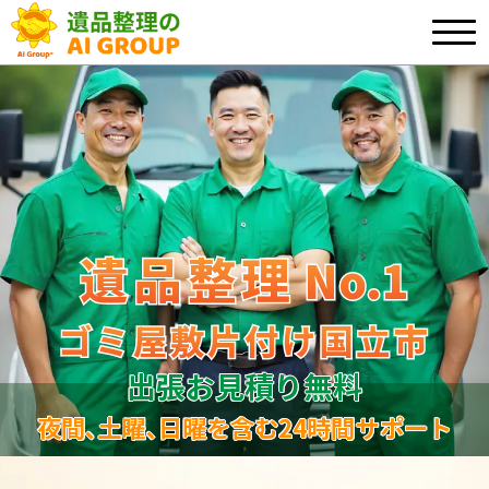
遺品整理
遺品整理
No.1
No
.
1
ゴミ屋敷片付け国立市
ゴミ屋敷片付け国立市
出張お見積り無料
夜間､土曜､日曜を含む24時間サポート