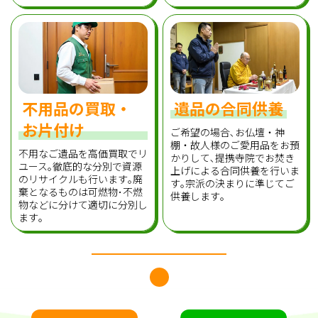
不用品の買取・
遺品の合同供養
お片付け
ご希望の場合､お仏壇・神
棚・故人様のご愛用品をお預
不用なご遺品を高価買取でリ
かりして､提携寺院でお焚き
ユース｡徹底的な分別で資源
上げによる合同供養を行いま
のリサイクルも行います｡廃
す｡宗派の決まりに準じてご
棄となるものは可燃物･不燃
供養します｡
物などに分けて適切に分別し
ます｡