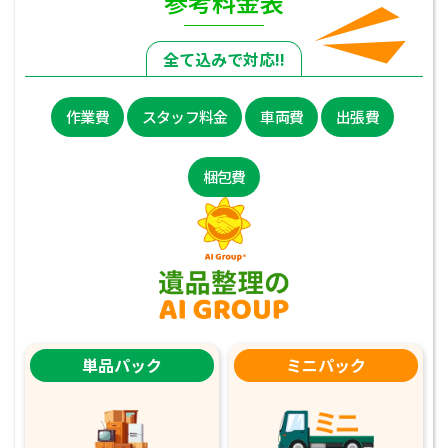
参考料金表
全て込みで対応!!
作業費
スタッフ料金
車両費
出張費
梱包費
単品パック
ミニパック