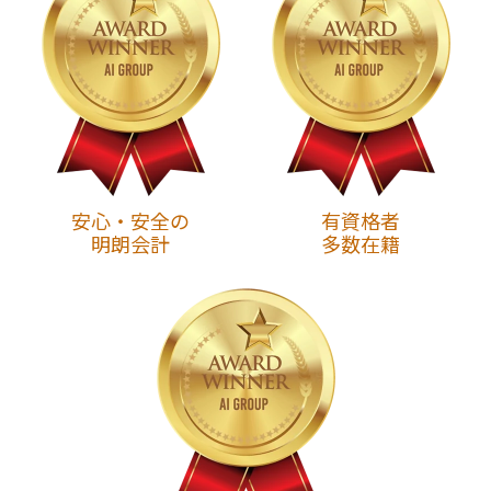
安心・安全の
有資格者
明朗会計
多数在籍