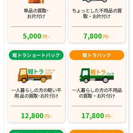
単品の買取･
ちょっとした不用品
の買
お片付け
取・お片付け
5,000
7,800
円~
円~
軽トラショートバック
軽トラパック
一人暮らしの方の軽
い不
一人暮らしの方の不
用品
用 品の買取･お
片付け
の買取・お片付け
12,800
17,800
円~
円~