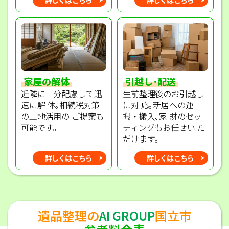
家屋の解体
引越し･配送
近隣に十分配慮して迅
生前整理後のお引越し
速に解 体｡相続税対策
に対 応｡新居への運
の土地活用の ご提案も
搬・搬入､家 財のセッ
可能です｡
ティングもお任せい た
だけます｡
詳しくはこちら
詳しくはこちら
遺品整理の
AI GROUP
国立市