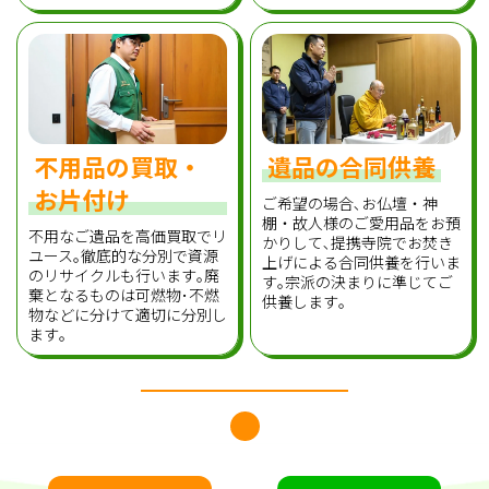
不用品の買取・
遺品の合同供養
お片付け
ご希望の場合､お仏壇・神
棚・故人様のご愛用品をお預
不用なご遺品を高価買取でリ
かりして､提携寺院でお焚き
ユース｡徹底的な分別で資源
上げによる合同供養を行いま
のリサイクルも行います｡廃
す｡宗派の決まりに準じてご
棄となるものは可燃物･不燃
供養します｡
物などに分けて適切に分別し
ます｡