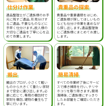
仕分け作業
貴重品の探索
遺品整理士がご遺族様のお手
貴重品や重要書類をはじめ､
元に残すご遺品､形見分けす
ご遺族様が探してほしいもの
るご遺品､不要なものなどに
なども仕分け作業を進めなが
手早く仕分けます｡故人様の
ら探し出します｡遺品整理後
大切なご遺品を丁寧に心を込
にご遺族様にまとめてお渡し
めて作業します｡
します｡
搬出
簡易清掃
搬出のプロが､小さくて軽い
すべての作業終了後にサービ
ものから大きくて重たい家財
スで掃き掃除を行い､チリや
まで安全に運び出します｡必
ホコリを取り除きます｡簡易
要に応じて､専用の梱包材で
清掃後､ご遺族様にすっきり
家財を梱包､建物の養生も丁
したお部屋をご確認いただき
寧に行います｡
ます｡