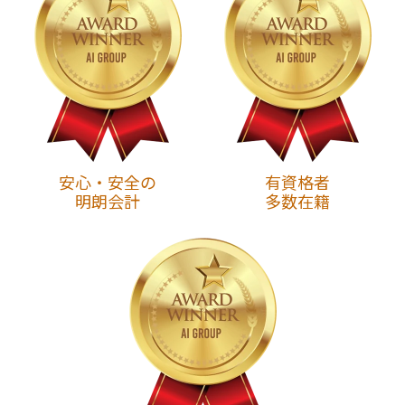
安心・安全の
有資格者
明朗会計
多数在籍