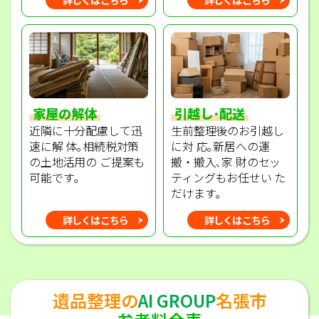
家屋の解体
引越し･配送
近隣に十分配慮して迅
生前整理後のお引越し
速に解 体｡相続税対策
に対 応｡新居への運
の土地活用の ご提案も
搬・搬入､家 財のセッ
可能です｡
ティングもお任せい た
だけます｡
詳しくはこちら
詳しくはこちら
遺品整理の
AI GROUP
名張市