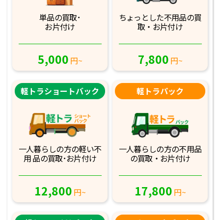
単品の買取･
ちょっとした不用品
の買
お片付け
取・お片付け
5,000
7,800
円~
円~
軽トラショートバック
軽トラパック
一人暮らしの方の軽
い不
一人暮らしの方の不
用品
用 品の買取･お
片付け
の買取・お片付け
12,800
17,800
円~
円~