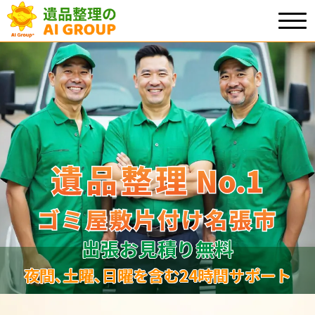
遺品整理
遺品整理
No.1
No
.
1
ゴミ屋敷片付け名張市
ゴミ屋敷片付け名張市
出張お見積り無料
夜間､土曜､日曜を含む24時間サポート