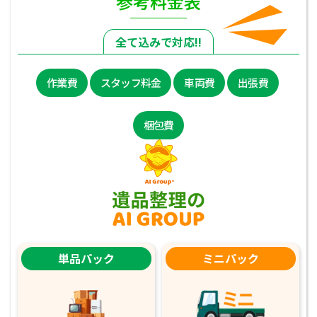
参考料金表
全て込みで対応!!
作業費
スタッフ料金
車両費
出張費
梱包費
単品パック
ミニパック