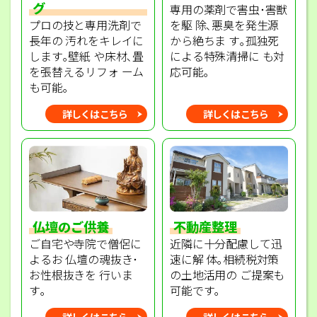
グ
専用の薬剤で害虫･害獣
プロの技と専用洗剤で
を駆 除､悪臭を発生源
長年の 汚れをキレイに
から絶ちま す｡孤独死
します｡壁紙 や床材､畳
による特殊清掃に も対
を張替えるリフォ ーム
応可能｡
も可能｡
詳しくはこちら
詳しくはこちら
不動産整理
仏壇のご供養
近隣に十分配慮して迅
ご自宅や寺院で僧侶に
速に解 体｡相続税対策
よるお 仏壇の魂抜き･
の土地活用の ご提案も
お性根抜きを 行いま
可能です｡
す｡
詳しくはこちら
詳しくはこちら