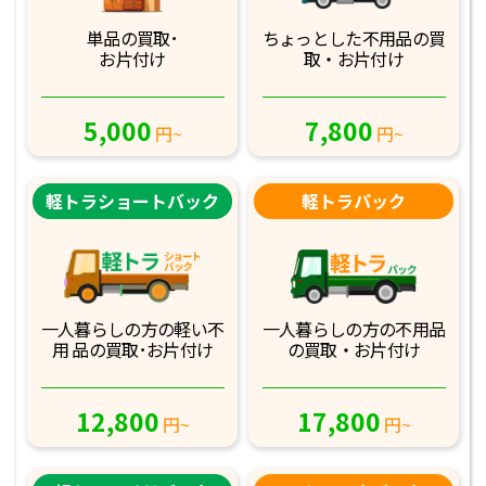
単品の買取･
ちょっとした不用品
の買
お片付け
取・お片付け
5,000
7,800
円~
円~
軽トラショートバック
軽トラパック
一人暮らしの方の軽
い不
一人暮らしの方の不
用品
用 品の買取･お
片付け
の買取・お片付け
12,800
17,800
円~
円~