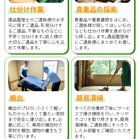
仕分け作業
貴重品の探索
遺品整理士がご遺族様のお手
貴重品や重要書類をはじめ､
元に残すご遺品､形見分けす
ご遺族様が探してほしいもの
るご遺品､不要なものなどに
なども仕分け作業を進めなが
手早く仕分けます｡故人様の
ら探し出します｡遺品整理後
大切なご遺品を丁寧に心を込
にご遺族様にまとめてお渡し
めて作業します｡
します｡
搬出
簡易清掃
搬出のプロが､小さくて軽い
すべての作業終了後にサービ
ものから大きくて重たい家財
スで掃き掃除を行い､チリや
まで安全に運び出します｡必
ホコリを取り除きます｡簡易
要に応じて､専用の梱包材で
清掃後､ご遺族様にすっきり
家財を梱包､建物の養生も丁
したお部屋をご確認いただき
寧に行います｡
ます｡