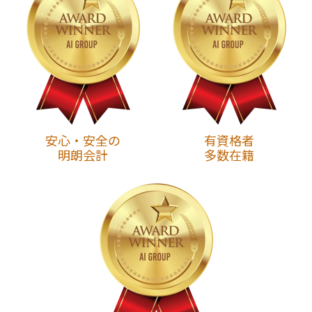
安心・安全の
有資格者
明朗会計
多数在籍