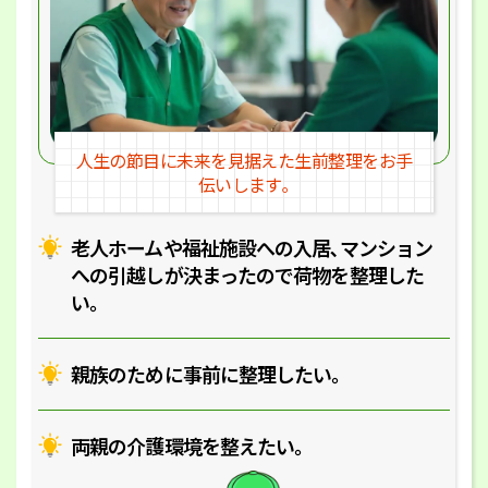
人生の節目に未来を見据えた
生前整理をお手
伝いします｡
老人ホームや福祉施設への入居､マ
ンション
への引越しが決まったので
荷物を整理した
い｡
親族のために事前に整理したい｡
両親の介護環境を整えたい｡