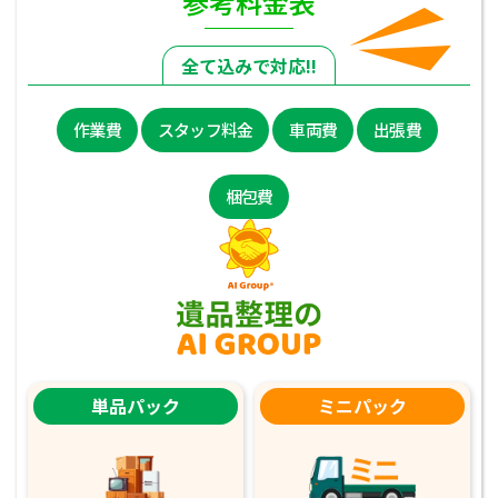
参考料金表
全て込みで対応!!
作業費
スタッフ料金
車両費
出張費
梱包費
単品パック
ミニパック