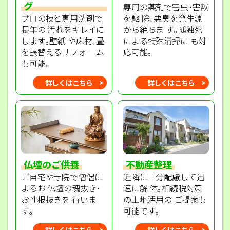
グ
専用の薬剤で害虫･害獣
プロの技と専用洗剤で
を駆 除､悪臭を発生源
長年の 汚れをキレイに
から絶ちま す｡孤独死
します｡壁紙 や床材､畳
による特殊清掃に も対
を張替えるリフォ ーム
応可能｡
も可能｡
詳しくはこちら
詳しくはこちら
不動産整理
仏壇のご供養
近隣に十分配慮して迅
ご自宅や寺院で僧侶に
速に解 体｡相続税対策
よるお 仏壇の魂抜き･
の土地活用の ご提案も
お性根抜きを 行いま
可能です｡
す｡
詳しくはこちら
詳しくはこちら