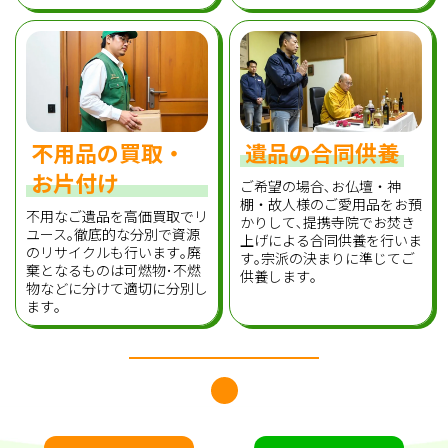
不用品の買取・
遺品の合同供養
お片付け
ご希望の場合､お仏壇・神
棚・故人様のご愛用品をお預
不用なご遺品を高価買取でリ
かりして､提携寺院でお焚き
ユース｡徹底的な分別で資源
上げによる合同供養を行いま
のリサイクルも行います｡廃
す｡宗派の決まりに準じてご
棄となるものは可燃物･不燃
供養します｡
物などに分けて適切に分別し
ます｡