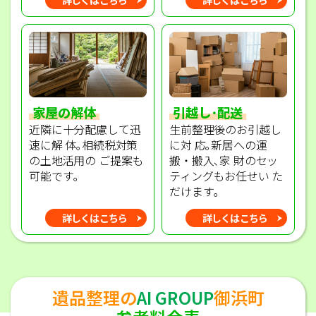
家屋の解体
引越し･配送
近隣に十分配慮して迅
生前整理後のお引越し
速に解 体｡相続税対策
に対 応｡新居への運
の土地活用の ご提案も
搬・搬入､家 財のセッ
可能です｡
ティングもお任せい た
だけます｡
詳しくはこちら
詳しくはこちら
遺品整理の
AI GROUP
御浜町