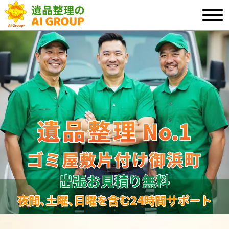
遺品整理
遺品整理
No.1
No
.
1
ゴミ屋敷片付け御浜町
ゴミ屋敷片付け御浜町
出張お見積り無料
夜間､土曜､日曜を含む24時間サポート