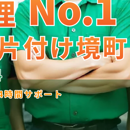
No.1
No
.
1
理
理
片付け境町
片付け境町
料
24時間サポート