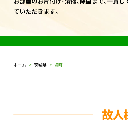
お部屋のお片付け･清掃､除菌まで､一貫し
ていただきます｡
ホーム
茨城県
境町
故人