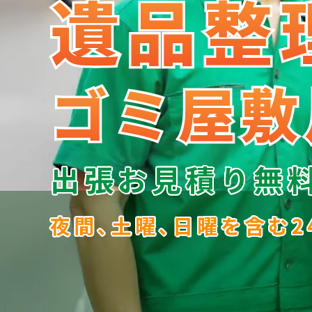
遺品整
遺品整
ゴミ屋敷
ゴミ屋敷
出張お見積り無
夜間､土曜､日曜を含む