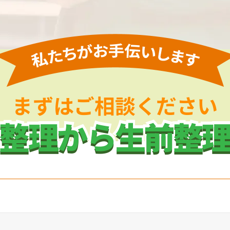
まずはご相談ください
整理から生前整
整理から生前整