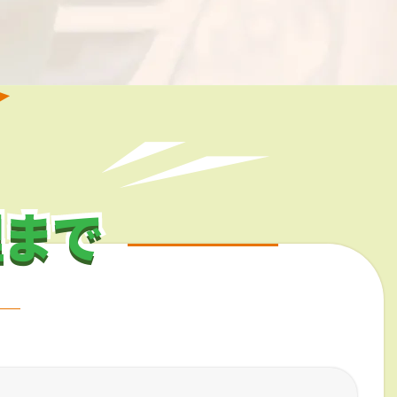
理まで
理まで