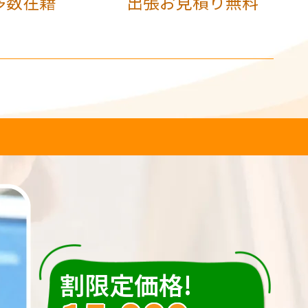
多数在籍
出張お見積り無料
割限定価格!