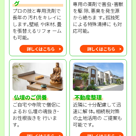
グ
専用の薬剤で害虫･害獣
プロの技と専用洗剤で
を駆 除､悪臭を発生源
長年の 汚れをキレイに
から絶ちま す｡孤独死
します｡壁紙 や床材､畳
による特殊清掃に も対
を張替えるリフォ ーム
応可能｡
も可能｡
詳しくはこちら
詳しくはこちら
不動産整理
仏壇のご供養
近隣に十分配慮して迅
ご自宅や寺院で僧侶に
速に解 体｡相続税対策
よるお 仏壇の魂抜き･
の土地活用の ご提案も
お性根抜きを 行いま
可能です｡
す｡
詳しくはこちら
詳しくはこちら