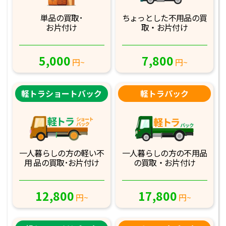
単品の買取･
ちょっとした不用品
の買
お片付け
取・お片付け
5,000
7,800
円~
円~
軽トラショートバック
軽トラパック
一人暮らしの方の軽
い不
一人暮らしの方の不
用品
用 品の買取･お
片付け
の買取・お片付け
12,800
17,800
円~
円~