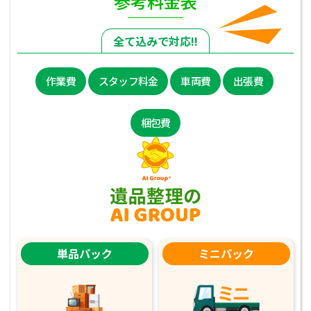
参考料金表
全て込みで対応!!
作業費
スタッフ料金
車両費
出張費
梱包費
単品パック
ミニパック