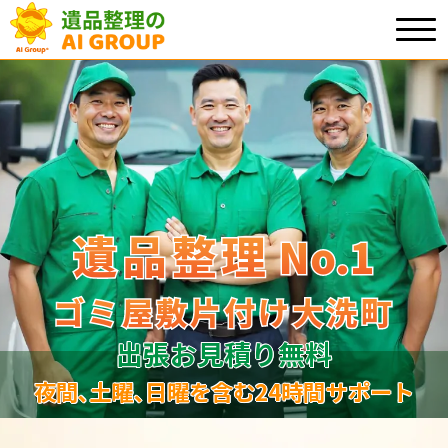
遺品整理
遺品整理
No.1
No
.
1
ゴミ屋敷片付け大洗町
ゴミ屋敷片付け大洗町
出張お見積り無料
夜間､土曜､日曜を含む24時間サポート