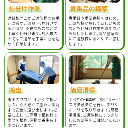
仕分け作業
貴重品の探索
遺品整理士がご遺族様のお手
貴重品や重要書類をはじめ､
元に残すご遺品､形見分けす
ご遺族様が探してほしいもの
るご遺品､不要なものなどに
なども仕分け作業を進めなが
手早く仕分けます｡故人様の
ら探し出します｡遺品整理後
大切なご遺品を丁寧に心を込
にご遺族様にまとめてお渡し
めて作業します｡
します｡
搬出
簡易清掃
搬出のプロが､小さくて軽い
すべての作業終了後にサービ
ものから大きくて重たい家財
スで掃き掃除を行い､チリや
まで安全に運び出します｡必
ホコリを取り除きます｡簡易
要に応じて､専用の梱包材で
清掃後､ご遺族様にすっきり
家財を梱包､建物の養生も丁
したお部屋をご確認いただき
寧に行います｡
ます｡