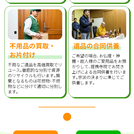
不用品の買取・
遺品の合同供養
お片付け
ご希望の場合､お仏壇・神
棚・故人様のご愛用品をお預
不用なご遺品を高価買取でリ
かりして､提携寺院でお焚き
ユース｡徹底的な分別で資源
上げによる合同供養を行いま
のリサイクルも行います｡廃
す｡宗派の決まりに準じてご
棄となるものは可燃物･不燃
供養します｡
物などに分けて適切に分別し
ます｡