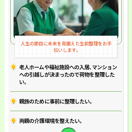
人生の節目に未来を見据えた
生前整理をお手
伝いします｡
老人ホームや福祉施設への入居､マ
ンション
への引越しが決まったので
荷物を整理した
い｡
親族のために事前に整理したい｡
両親の介護環境を整えたい｡