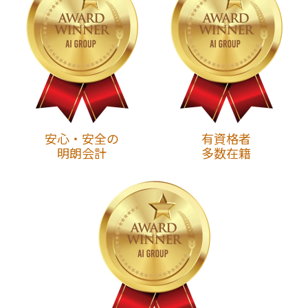
安心・安全の
有資格者
明朗会計
多数在籍