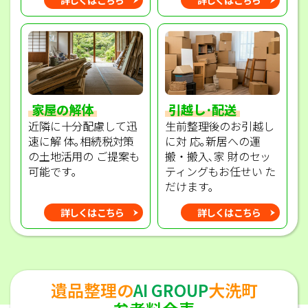
家屋の解体
引越し･配送
近隣に十分配慮して迅
生前整理後のお引越し
速に解 体｡相続税対策
に対 応｡新居への運
の土地活用の ご提案も
搬・搬入､家 財のセッ
可能です｡
ティングもお任せい た
だけます｡
詳しくはこちら
詳しくはこちら
遺品整理の
AI GROUP
大洗町