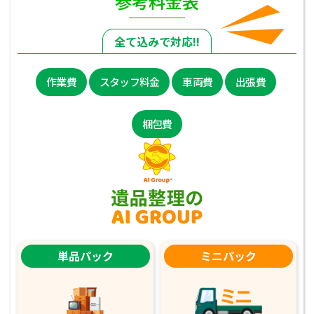
参考料金表
全て込みで対応!!
作業費
スタッフ料金
車両費
出張費
梱包費
単品パック
ミニパック