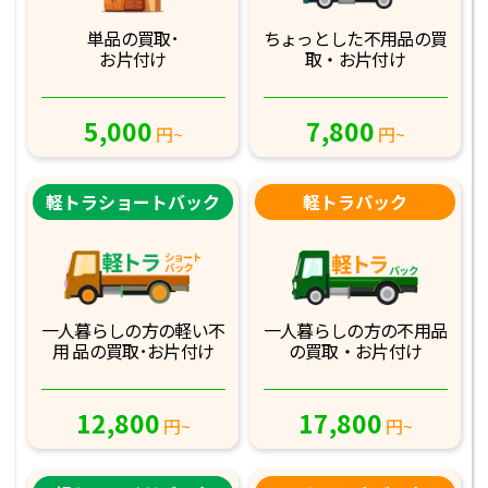
単品の買取･
ちょっとした不用品
の買
お片付け
取・お片付け
5,000
7,800
円~
円~
軽トラショートバック
軽トラパック
一人暮らしの方の軽
い不
一人暮らしの方の不
用品
用 品の買取･お
片付け
の買取・お片付け
12,800
17,800
円~
円~