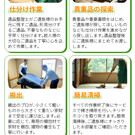
仕分け作業
貴重品の探索
遺品整理士がご遺族様のお手
貴重品や重要書類をはじめ､
元に残すご遺品､形見分けす
ご遺族様が探してほしいもの
るご遺品､不要なものなどに
なども仕分け作業を進めなが
手早く仕分けます｡故人様の
ら探し出します｡遺品整理後
大切なご遺品を丁寧に心を込
にご遺族様にまとめてお渡し
めて作業します｡
します｡
搬出
簡易清掃
搬出のプロが､小さくて軽い
すべての作業終了後にサービ
ものから大きくて重たい家財
スで掃き掃除を行い､チリや
まで安全に運び出します｡必
ホコリを取り除きます｡簡易
要に応じて､専用の梱包材で
清掃後､ご遺族様にすっきり
家財を梱包､建物の養生も丁
したお部屋をご確認いただき
寧に行います｡
ます｡