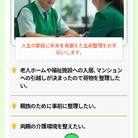
人生の節目に未来を見据えた
生前整理をお手
伝いします｡
老人ホームや福祉施設への入居､マ
ンション
への引越しが決まったので
荷物を整理した
い｡
親族のために事前に整理したい｡
両親の介護環境を整えたい｡