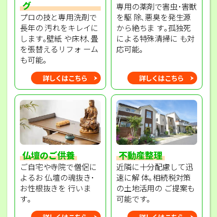
グ
専用の薬剤で害虫･害獣
プロの技と専用洗剤で
を駆 除､悪臭を発生源
長年の 汚れをキレイに
から絶ちま す｡孤独死
します｡壁紙 や床材､畳
による特殊清掃に も対
を張替えるリフォ ーム
応可能｡
も可能｡
詳しくはこちら
詳しくはこちら
不動産整理
仏壇のご供養
近隣に十分配慮して迅
ご自宅や寺院で僧侶に
速に解 体｡相続税対策
よるお 仏壇の魂抜き･
の土地活用の ご提案も
お性根抜きを 行いま
可能です｡
す｡
詳しくはこちら
詳しくはこちら