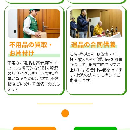
不用品の買取・
遺品の合同供養
お片付け
ご希望の場合､お仏壇・神
棚・故人様のご愛用品をお預
不用なご遺品を高価買取でリ
かりして､提携寺院でお焚き
ユース｡徹底的な分別で資源
上げによる合同供養を行いま
のリサイクルも行います｡廃
す｡宗派の決まりに準じてご
棄となるものは可燃物･不燃
供養します｡
物などに分けて適切に分別し
ます｡