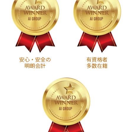
安心・安全の
有資格者
明朗会計
多数在籍