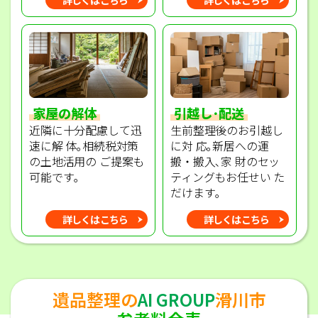
家屋の解体
引越し･配送
近隣に十分配慮して迅
生前整理後のお引越し
速に解 体｡相続税対策
に対 応｡新居への運
の土地活用の ご提案も
搬・搬入､家 財のセッ
可能です｡
ティングもお任せい た
だけます｡
詳しくはこちら
詳しくはこちら
遺品整理の
AI GROUP
滑川市