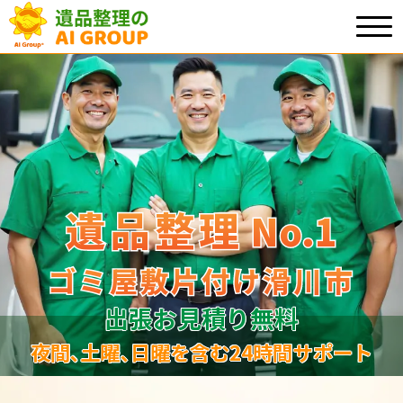
遺品整理
遺品整理
No.1
No
.
1
ゴミ屋敷片付け滑川市
ゴミ屋敷片付け滑川市
出張お見積り無料
夜間､土曜､日曜を含む24時間サポート