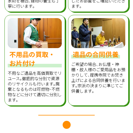
家財を梱包､建物の養生も丁
したお部屋をご確認いただき
寧に行います｡
ます｡
不用品の買取・
遺品の合同供養
お片付け
ご希望の場合､お仏壇・神
棚・故人様のご愛用品をお預
不用なご遺品を高価買取でリ
かりして､提携寺院でお焚き
ユース｡徹底的な分別で資源
上げによる合同供養を行いま
のリサイクルも行います｡廃
す｡宗派の決まりに準じてご
棄となるものは可燃物･不燃
供養します｡
物などに分けて適切に分別し
ます｡