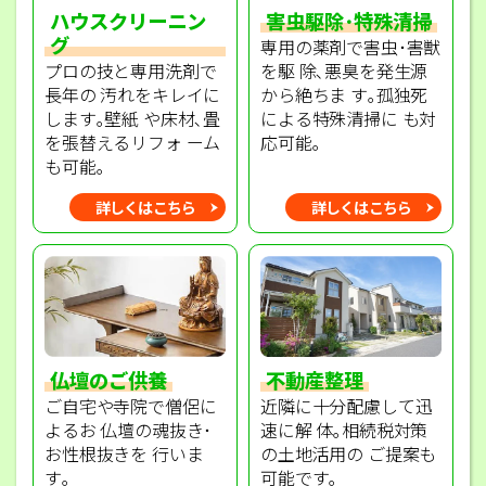
ハウスクリーニン
害虫駆除･特殊清掃
グ
専用の薬剤で害虫･害獣
プロの技と専用洗剤で
を駆 除､悪臭を発生源
長年の 汚れをキレイに
から絶ちま す｡孤独死
します｡壁紙 や床材､畳
による特殊清掃に も対
を張替えるリフォ ーム
応可能｡
も可能｡
詳しくはこちら
詳しくはこちら
不動産整理
仏壇のご供養
近隣に十分配慮して迅
ご自宅や寺院で僧侶に
速に解 体｡相続税対策
よるお 仏壇の魂抜き･
の土地活用の ご提案も
お性根抜きを 行いま
可能です｡
す｡