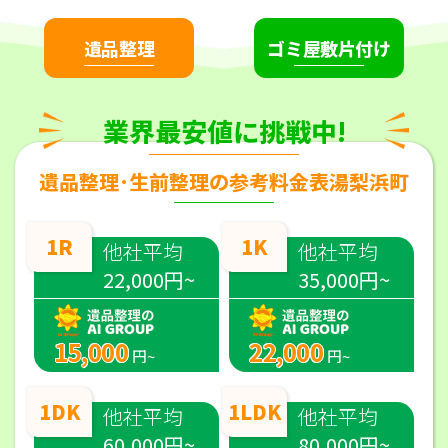
遺品整理
ゴミ屋敷片付け
業界最安値に挑戦中!
遺品整理･生前整理の参考料金表湯梨浜町
1R
1K
他社平均
他社平均
22,000円~
35,000円~
15,000
22,000
円~
円~
1DK
1LDK
他社平均
他社平均
60,000円~
80,000円~