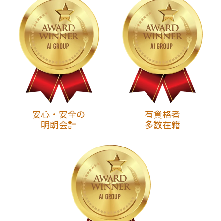
安心・安全の
有資格者
明朗会計
多数在籍