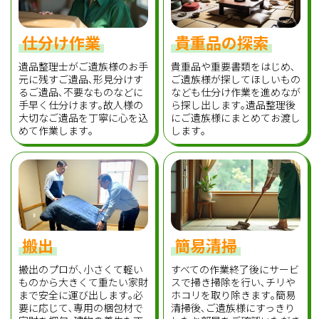
仕分け作業
貴重品の探索
遺品整理士がご遺族様のお手
貴重品や重要書類をはじめ､
元に残すご遺品､形見分けす
ご遺族様が探してほしいもの
るご遺品､不要なものなどに
なども仕分け作業を進めなが
手早く仕分けます｡故人様の
ら探し出します｡遺品整理後
大切なご遺品を丁寧に心を込
にご遺族様にまとめてお渡し
めて作業します｡
します｡
搬出
簡易清掃
搬出のプロが､小さくて軽い
すべての作業終了後にサービ
ものから大きくて重たい家財
スで掃き掃除を行い､チリや
まで安全に運び出します｡必
ホコリを取り除きます｡簡易
要に応じて､専用の梱包材で
清掃後､ご遺族様にすっきり