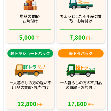
単品の買取･
ちょっとした不用品
の買
お片付け
取・お片付け
5,000
7,800
円~
円~
軽トラショートバック
軽トラパック
一人暮らしの方の軽
い不
一人暮らしの方の不
用品
用 品の買取･お
片付け
の買取・お片付け
12,800
17,800
円~
円~