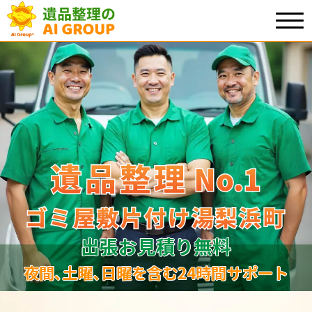
遺品整理
遺品整理
No.1
No
.
1
ゴミ屋敷片付け湯梨浜町
ゴミ屋敷片付け湯梨浜町
出張お見積り無料
夜間､土曜､日曜を含む24時間サポート