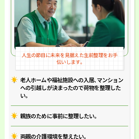
人生の節目に未来を見据えた
生前整理をお手
伝いします｡
老人ホームや福祉施設への入居､マ
ンション
への引越しが決まったので
荷物を整理した
い｡
親族のために事前に整理したい｡
両親の介護環境を整えたい｡