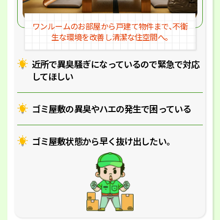
ワンルームのお部屋から戸建
て物件まで､不衛
生な環境を改
善し清潔な住空間へ｡
近所で異臭騒ぎになっているの
で緊急で対応
してほしい
ゴミ屋敷の異臭やハエの
発生で困っている
ゴミ屋敷状態から早く抜け出したい｡