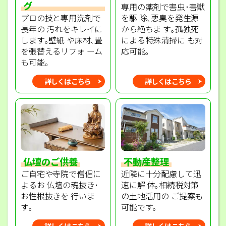
グ
専用の薬剤で害虫･害獣
プロの技と専用洗剤で
を駆 除､悪臭を発生源
長年の 汚れをキレイに
から絶ちま す｡孤独死
します｡壁紙 や床材､畳
による特殊清掃に も対
を張替えるリフォ ーム
応可能｡
も可能｡
詳しくはこちら
詳しくはこちら
不動産整理
仏壇のご供養
近隣に十分配慮して迅
ご自宅や寺院で僧侶に
速に解 体｡相続税対策
よるお 仏壇の魂抜き･
の土地活用の ご提案も
お性根抜きを 行いま
可能です｡
す｡
詳しくはこちら
詳しくはこちら