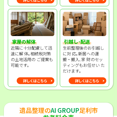
家屋の解体
引越し･配送
近隣に十分配慮して迅
生前整理後のお引越し
速に解 体｡相続税対策
に対 応｡新居への運
の土地活用の ご提案も
搬・搬入､家 財のセッ
可能です｡
ティングもお任せい た
だけます｡
詳しくはこちら
詳しくはこちら
遺品整理の
AI GROUP
足利市