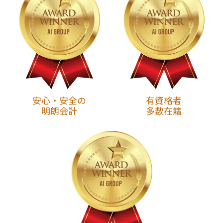
安心・安全の
有資格者
明朗会計
多数在籍