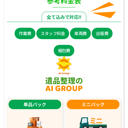
参考料金表
全て込みで対応!!
作業費
スタッフ料金
車両費
出張費
梱包費
単品パック
ミニパック