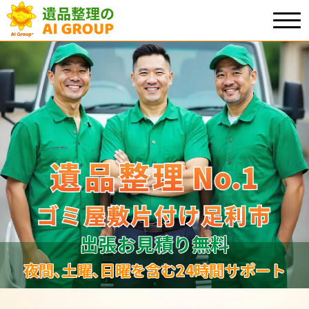
遺品整理
遺品整理
No.1
No
.
1
ゴミ屋敷片付け足利市
ゴミ屋敷片付け足利市
出張お見積り無料
夜間､土曜､日曜を含む24時間サポート