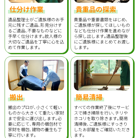
仕分け作業
貴重品の探索
遺品整理士がご遺族様のお手
貴重品や重要書類をはじめ､
元に残すご遺品､形見分けす
ご遺族様が探してほしいもの
るご遺品､不要なものなどに
なども仕分け作業を進めなが
手早く仕分けます｡故人様の
ら探し出します｡遺品整理後
大切なご遺品を丁寧に心を込
にご遺族様にまとめてお渡し
めて作業します｡
します｡
搬出
簡易清掃
搬出のプロが､小さくて軽い
すべての作業終了後にサービ
ものから大きくて重たい家財
スで掃き掃除を行い､チリや
まで安全に運び出します｡必
ホコリを取り除きます｡簡易
要に応じて､専用の梱包材で
清掃後､ご遺族様にすっきり
家財を梱包､建物の養生も丁
したお部屋をご確認いただき
寧に行います｡
ます｡