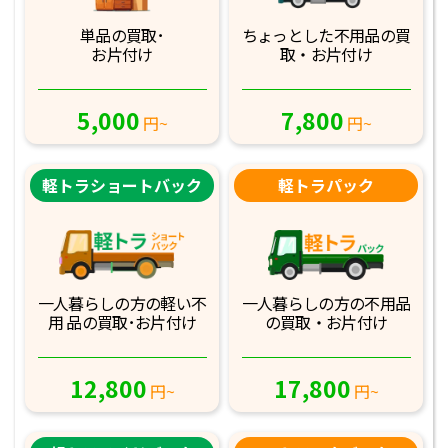
単品の買取･
ちょっとした不用品
の買
お片付け
取・お片付け
5,000
7,800
円~
円~
軽トラショートバック
軽トラパック
一人暮らしの方の軽
い不
一人暮らしの方の不
用品
用 品の買取･お
片付け
の買取・お片付け
12,800
17,800
円~
円~