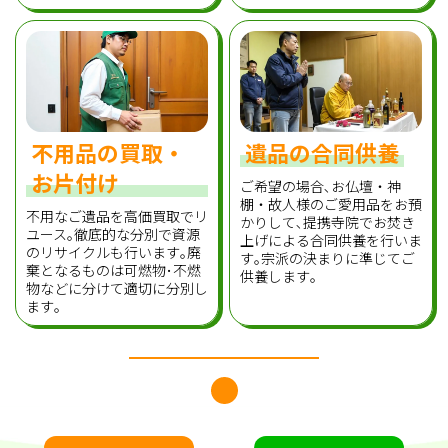
不用品の買取・
遺品の合同供養
お片付け
ご希望の場合､お仏壇・神
棚・故人様のご愛用品をお預
不用なご遺品を高価買取でリ
かりして､提携寺院でお焚き
ユース｡徹底的な分別で資源
上げによる合同供養を行いま
のリサイクルも行います｡廃
す｡宗派の決まりに準じてご
棄となるものは可燃物･不燃
供養します｡
物などに分けて適切に分別し
ます｡