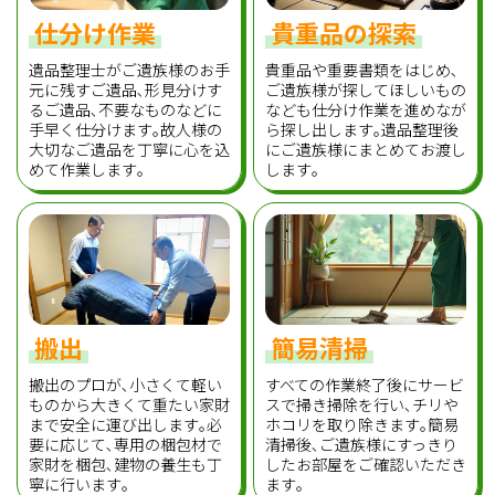
仕分け作業
貴重品の探索
遺品整理士がご遺族様のお手
貴重品や重要書類をはじめ､
元に残すご遺品､形見分けす
ご遺族様が探してほしいもの
るご遺品､不要なものなどに
なども仕分け作業を進めなが
手早く仕分けます｡故人様の
ら探し出します｡遺品整理後
大切なご遺品を丁寧に心を込
にご遺族様にまとめてお渡し
めて作業します｡
します｡
搬出
簡易清掃
搬出のプロが､小さくて軽い
すべての作業終了後にサービ
ものから大きくて重たい家財
スで掃き掃除を行い､チリや
まで安全に運び出します｡必
ホコリを取り除きます｡簡易
要に応じて､専用の梱包材で
清掃後､ご遺族様にすっきり
家財を梱包､建物の養生も丁
したお部屋をご確認いただき
寧に行います｡
ます｡