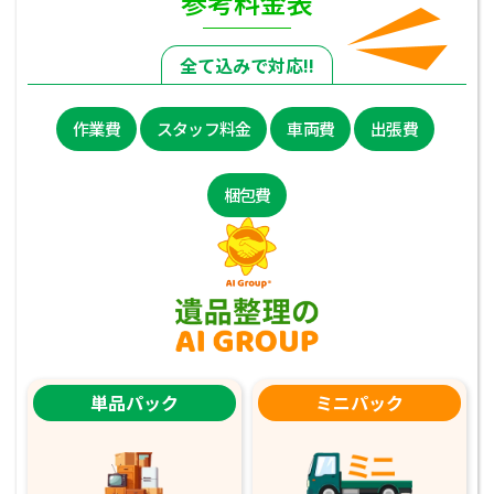
参考料金表
全て込みで対応!!
作業費
スタッフ料金
車両費
出張費
梱包費
単品パック
ミニパック