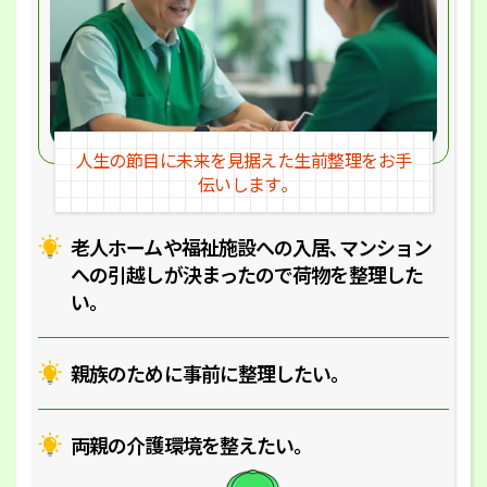
人生の節目に未来を見据えた
生前整理をお手
伝いします｡
老人ホームや福祉施設への入居､マ
ンション
への引越しが決まったので
荷物を整理した
い｡
親族のために事前に整理したい｡
両親の介護環境を整えたい｡