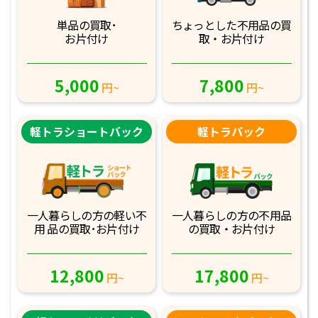
単品の買取･
ちょっとした不用品
の買
お片付け
取・お片付け
5,000
7,800
円~
円~
軽トラショートバック
軽トラパック
一人暮らしの方の軽
い不
一人暮らしの方の不
用品
用 品の買取･お
片付け
の買取・お片付け
12,800
17,800
円~
円~