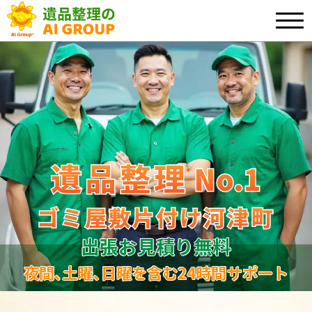
遺品整理
遺品整理
No.1
No
.
1
ゴミ屋敷片付け河津町
ゴミ屋敷片付け河津町
出張お見積り無料
夜間､土曜､日曜を含む24時間サポート