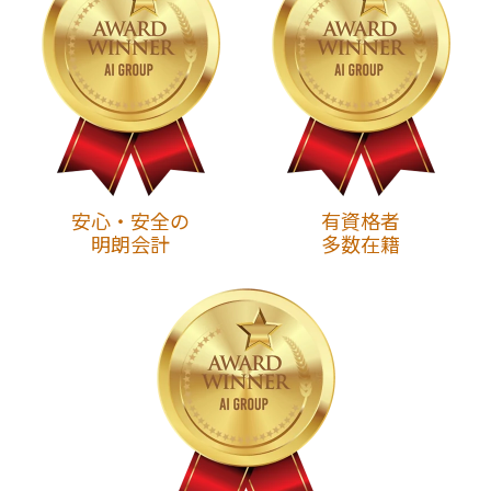
安心・安全の
有資格者
明朗会計
多数在籍