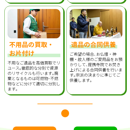
不用品の買取・
遺品の合同供養
お片付け
ご希望の場合､お仏壇・神
棚・故人様のご愛用品をお預
不用なご遺品を高価買取でリ
かりして､提携寺院でお焚き
ユース｡徹底的な分別で資源
上げによる合同供養を行いま
のリサイクルも行います｡廃
す｡宗派の決まりに準じてご
棄となるものは可燃物･不燃
供養します｡
物などに分けて適切に分別し
ます｡