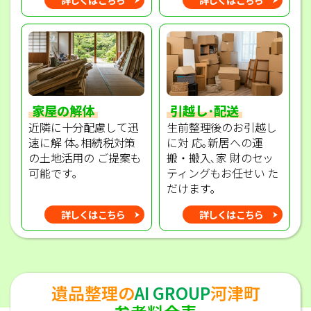
家屋の解体
引越し･配送
近隣に十分配慮して迅
生前整理後のお引越し
速に解 体｡相続税対策
に対 応｡新居への運
の土地活用の ご提案も
搬・搬入､家 財のセッ
可能です｡
ティングもお任せい た
だけます｡
詳しくはこちら
詳しくはこちら
遺品整理の
AI GROUP
河津町