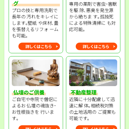
グ
専用の薬剤で害虫･害獣
プロの技と専用洗剤で
を駆 除､悪臭を発生源
長年の 汚れをキレイに
から絶ちま す｡孤独死
します｡壁紙 や床材､畳
による特殊清掃に も対
を張替えるリフォ ーム
応可能｡
も可能｡
詳しくはこちら
詳しくはこちら
不動産整理
仏壇のご供養
近隣に十分配慮して迅
ご自宅や寺院で僧侶に
速に解 体｡相続税対策
よるお 仏壇の魂抜き･
の土地活用の ご提案も
お性根抜きを 行いま
可能です｡
す｡
詳しくはこちら
詳しくはこちら