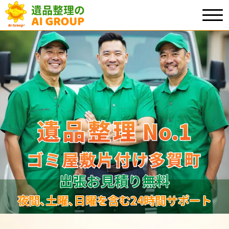
遺品整理
遺品整理
No.1
No
.
1
ゴミ屋敷片付け多賀町
ゴミ屋敷片付け多賀町
出張お見積り無料
夜間､土曜､日曜を含む24時間サポート