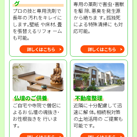
グ
専用の薬剤で害虫･害獣
プロの技と専用洗剤で
を駆 除､悪臭を発生源
長年の 汚れをキレイに
から絶ちま す｡孤独死
します｡壁紙 や床材､畳
による特殊清掃に も対
を張替えるリフォ ーム
応可能｡
も可能｡
詳しくはこちら
詳しくはこちら
不動産整理
仏壇のご供養
近隣に十分配慮して迅
ご自宅や寺院で僧侶に
速に解 体｡相続税対策
よるお 仏壇の魂抜き･
の土地活用の ご提案も
お性根抜きを 行いま
可能です｡
す｡
詳しくはこちら
詳しくはこちら