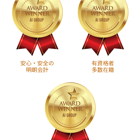
安心・安全の
有資格者
明朗会計
多数在籍