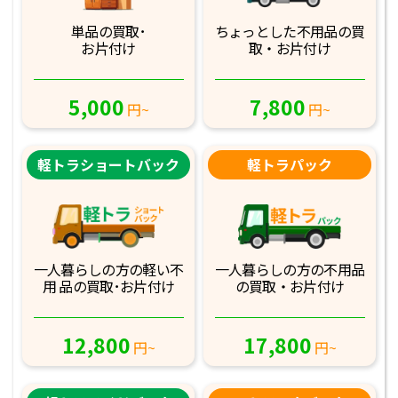
単品の買取･
ちょっとした不用品
の買
お片付け
取・お片付け
5,000
7,800
円~
円~
軽トラショートバック
軽トラパック
一人暮らしの方の軽
い不
一人暮らしの方の不
用品
用 品の買取･お
片付け
の買取・お片付け
12,800
17,800
円~
円~