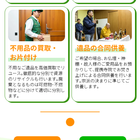
不用品の買取・
遺品の合同供養
お片付け
ご希望の場合､お仏壇・神
棚・故人様のご愛用品をお預
不用なご遺品を高価買取でリ
かりして､提携寺院でお焚き
ユース｡徹底的な分別で資源
上げによる合同供養を行いま
のリサイクルも行います｡廃
す｡宗派の決まりに準じてご
棄となるものは可燃物･不燃
供養します｡
物などに分けて適切に分別し
ます｡