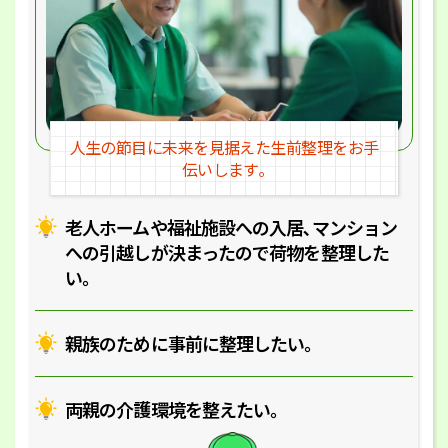
人生の節目に未来を見据えた
生前整理をお手
伝いします｡
老人ホームや福祉施設への入居､マ
ンション
への引越しが決まったので
荷物を整理した
い｡
親族のために事前に整理したい｡
両親の介護環境を整えたい｡