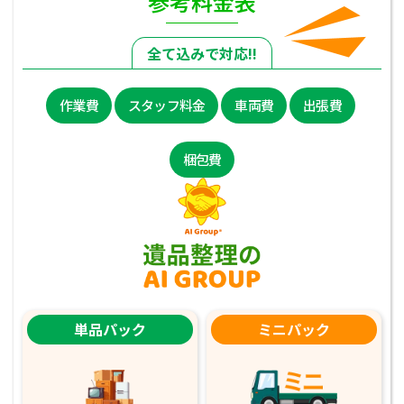
参考料金表
全て込みで対応!!
作業費
スタッフ料金
車両費
出張費
梱包費
単品パック
ミニパック