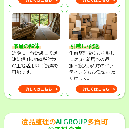
家屋の解体
引越し･配送
近隣に十分配慮して迅
生前整理後のお引越し
速に解 体｡相続税対策
に対 応｡新居への運
の土地活用の ご提案も
搬・搬入､家 財のセッ
可能です｡
ティングもお任せい た
だけます｡
詳しくはこちら
詳しくはこちら
遺品整理の
AI GROUP
多賀町