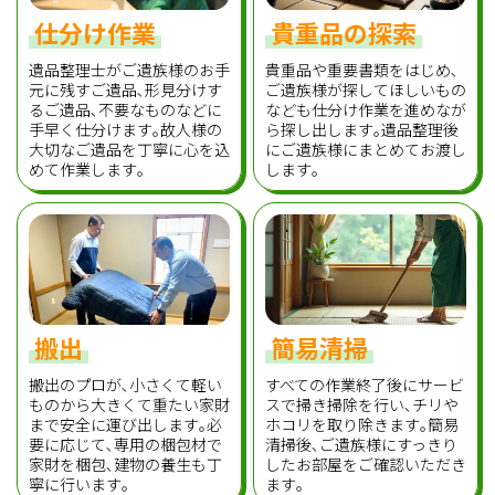
仕分け作業
貴重品の探索
遺品整理士がご遺族様のお手
貴重品や重要書類をはじめ､
元に残すご遺品､形見分けす
ご遺族様が探してほしいもの
るご遺品､不要なものなどに
なども仕分け作業を進めなが
手早く仕分けます｡故人様の
ら探し出します｡遺品整理後
大切なご遺品を丁寧に心を込
にご遺族様にまとめてお渡し
めて作業します｡
します｡
搬出
簡易清掃
搬出のプロが､小さくて軽い
すべての作業終了後にサービ
ものから大きくて重たい家財
スで掃き掃除を行い､チリや
まで安全に運び出します｡必
ホコリを取り除きます｡簡易
要に応じて､専用の梱包材で
清掃後､ご遺族様にすっきり
家財を梱包､建物の養生も丁
したお部屋をご確認いただき
寧に行います｡
ます｡