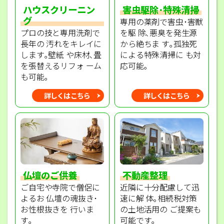
ハウスクリーニン
害虫駆除･特殊清掃
グ
専用の薬剤で害虫･害獣
プロの技と専用洗剤で
を駆 除､悪臭を発生源
長年の 汚れをキレイに
から絶ちま す｡孤独死
します｡壁紙 や床材､畳
による特殊清掃に も対
を張替えるリフォ ーム
応可能｡
も可能｡
詳しくはこちら
詳しくはこちら
不動産整理
仏壇のご供養
近隣に十分配慮して迅
ご自宅や寺院で僧侶に
速に解 体｡相続税対策
よるお 仏壇の魂抜き･
の土地活用の ご提案も
お性根抜きを 行いま
可能です｡
す｡