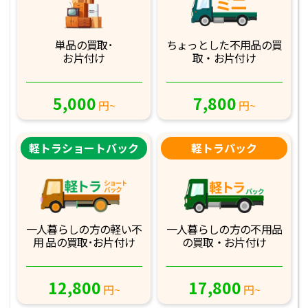
単品の買取･
ちょっとした不用品
の買
お片付け
取・お片付け
5,000
7,800
円~
円~
軽トラショートバック
軽トラパック
一人暮らしの方の軽
い不
一人暮らしの方の不
用品
用 品の買取･お
片付け
の買取・お片付け
12,800
17,800
円~
円~