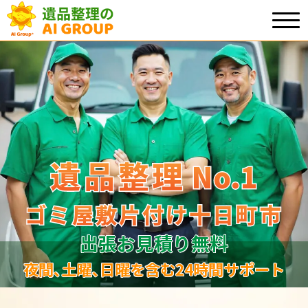
遺品整理
遺品整理
No.1
No
.
1
ゴミ屋敷片付け十日町市
ゴミ屋敷片付け十日町市
出張お見積り無料
夜間､土曜､日曜を含む24時間サポート