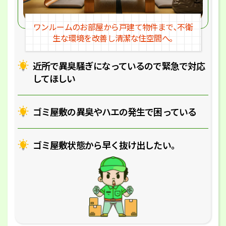
ワンルームのお部屋から戸建
て物件まで､不衛
生な環境を改
善し清潔な住空間へ｡
近所で異臭騒ぎになっているの
で緊急で対応
してほしい
ゴミ屋敷の異臭やハエの
発生で困っている
ゴミ屋敷状態から早く抜け出したい｡