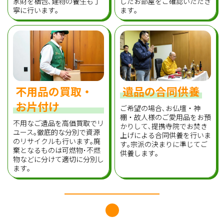
家財を梱包､建物の養生も丁
したお部屋をご確認いただき
寧に行います｡
ます｡
不用品の買取・
遺品の合同供養
お片付け
ご希望の場合､お仏壇・神
棚・故人様のご愛用品をお預
不用なご遺品を高価買取でリ
かりして､提携寺院でお焚き
ユース｡徹底的な分別で資源
上げによる合同供養を行いま
のリサイクルも行います｡廃
す｡宗派の決まりに準じてご
棄となるものは可燃物･不燃
供養します｡
物などに分けて適切に分別し
ます｡