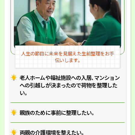
人生の節目に未来を見据えた
生前整理をお手
伝いします｡
老人ホームや福祉施設への入居､マ
ンション
への引越しが決まったので
荷物を整理した
い｡
親族のために事前に整理したい｡
両親の介護環境を整えたい｡