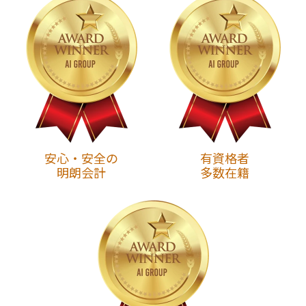
安心・安全の
有資格者
明朗会計
多数在籍