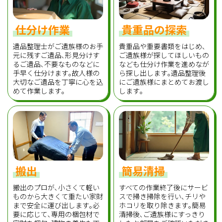
仕分け作業
貴重品の探索
遺品整理士がご遺族様のお手
貴重品や重要書類をはじめ､
元に残すご遺品､形見分けす
ご遺族様が探してほしいもの
るご遺品､不要なものなどに
なども仕分け作業を進めなが
手早く仕分けます｡故人様の
ら探し出します｡遺品整理後
大切なご遺品を丁寧に心を込
にご遺族様にまとめてお渡し
めて作業します｡
します｡
搬出
簡易清掃
搬出のプロが､小さくて軽い
すべての作業終了後にサービ
ものから大きくて重たい家財
スで掃き掃除を行い､チリや
まで安全に運び出します｡必
ホコリを取り除きます｡簡易
要に応じて､専用の梱包材で
清掃後､ご遺族様にすっきり