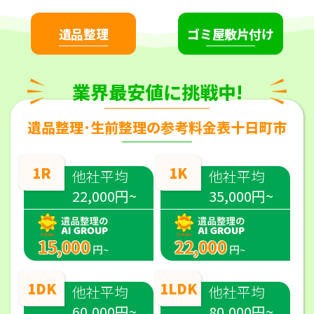
遺品整理
ゴミ屋敷片付け
業界最安値に挑戦中!
遺品整理･生前整理の参考料金表十日町市
1R
1K
他社平均
他社平均
22,000円~
35,000円~
15,000
22,000
円~
円~
1DK
1LDK
他社平均
他社平均
60,000円~
80,000円~