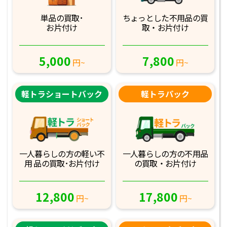
単品の買取･
ちょっとした不用品
の買
お片付け
取・お片付け
5,000
7,800
円~
円~
軽トラショートバック
軽トラパック
一人暮らしの方の軽
い不
一人暮らしの方の不
用品
用 品の買取･お
片付け
の買取・お片付け
12,800
17,800
円~
円~