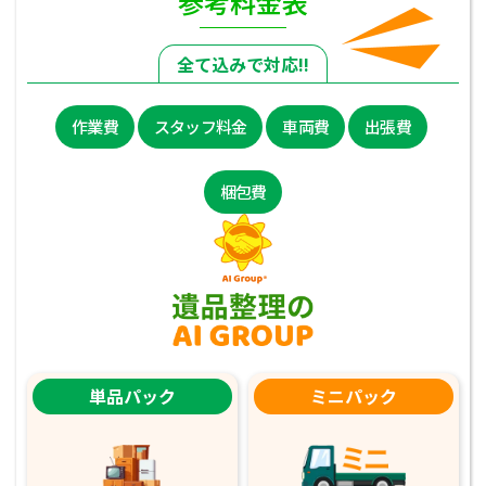
参考料金表
全て込みで対応!!
作業費
スタッフ料金
車両費
出張費
梱包費
単品パック
ミニパック