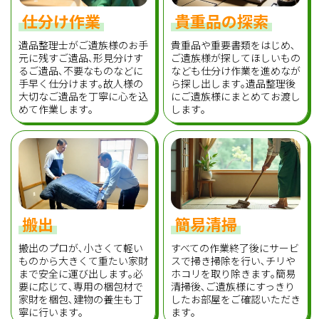
仕分け作業
貴重品の探索
遺品整理士がご遺族様のお手
貴重品や重要書類をはじめ､
元に残すご遺品､形見分けす
ご遺族様が探してほしいもの
るご遺品､不要なものなどに
なども仕分け作業を進めなが
手早く仕分けます｡故人様の
ら探し出します｡遺品整理後
大切なご遺品を丁寧に心を込
にご遺族様にまとめてお渡し
めて作業します｡
します｡
搬出
簡易清掃
搬出のプロが､小さくて軽い
すべての作業終了後にサービ
ものから大きくて重たい家財
スで掃き掃除を行い､チリや
まで安全に運び出します｡必
ホコリを取り除きます｡簡易
要に応じて､専用の梱包材で
清掃後､ご遺族様にすっきり
家財を梱包､建物の養生も丁
したお部屋をご確認いただき
寧に行います｡
ます｡