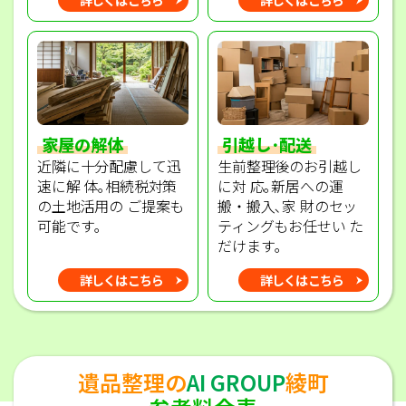
家屋の解体
引越し･配送
近隣に十分配慮して迅
生前整理後のお引越し
速に解 体｡相続税対策
に対 応｡新居への運
の土地活用の ご提案も
搬・搬入､家 財のセッ
可能です｡
ティングもお任せい た
だけます｡
詳しくはこちら
詳しくはこちら
遺品整理の
AI GROUP
綾町