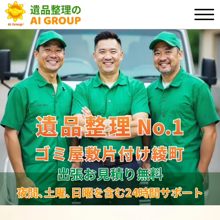
遺品整理
遺品整理
No.1
No
.
1
ゴミ屋敷片付け綾町
ゴミ屋敷片付け綾町
出張お見積り無料
夜間､土曜､日曜を含む24時間サポート