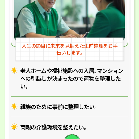
人生の節目に未来を見据えた
生前整理をお手
伝いします｡
老人ホームや福祉施設への入居､マ
ンション
への引越しが決まったので
荷物を整理した
い｡
親族のために事前に整理したい｡
両親の介護環境を整えたい｡