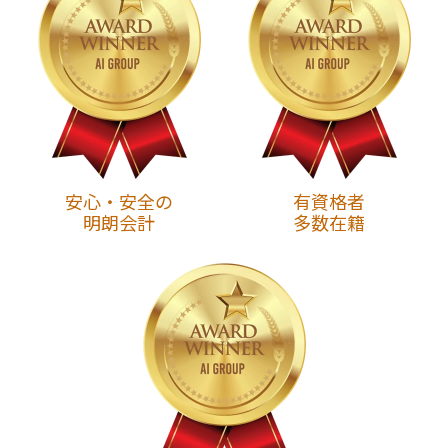
安心・安全の
有資格者
明朗会計
多数在籍