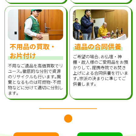
不用品の買取・
遺品の合同供養
お片付け
ご希望の場合､お仏壇・神
棚・故人様のご愛用品をお預
不用なご遺品を高価買取でリ
かりして､提携寺院でお焚き
ユース｡徹底的な分別で資源
上げによる合同供養を行いま
のリサイクルも行います｡廃
す｡宗派の決まりに準じてご
棄となるものは可燃物･不燃
供養します｡
物などに分けて適切に分別し
ます｡