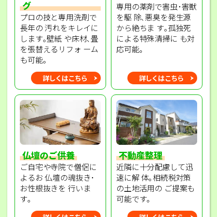
グ
専用の薬剤で害虫･害獣
プロの技と専用洗剤で
を駆 除､悪臭を発生源
長年の 汚れをキレイに
から絶ちま す｡孤独死
します｡壁紙 や床材､畳
による特殊清掃に も対
を張替えるリフォ ーム
応可能｡
も可能｡
詳しくはこちら
詳しくはこちら
不動産整理
仏壇のご供養
近隣に十分配慮して迅
ご自宅や寺院で僧侶に
速に解 体｡相続税対策
よるお 仏壇の魂抜き･
の土地活用の ご提案も
お性根抜きを 行いま
可能です｡
す｡
詳しくはこちら
詳しくはこちら