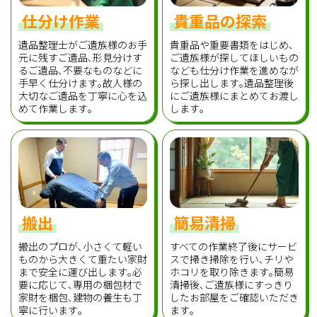
仕分け作業
貴重品の探索
遺品整理士がご遺族様のお手
貴重品や重要書類をはじめ､
元に残すご遺品､形見分けす
ご遺族様が探してほしいもの
るご遺品､不要なものなどに
なども仕分け作業を進めなが
手早く仕分けます｡故人様の
ら探し出します｡遺品整理後
大切なご遺品を丁寧に心を込
にご遺族様にまとめてお渡し
めて作業します｡
します｡
搬出
簡易清掃
搬出のプロが､小さくて軽い
すべての作業終了後にサービ
ものから大きくて重たい家財
スで掃き掃除を行い､チリや
まで安全に運び出します｡必
ホコリを取り除きます｡簡易
要に応じて､専用の梱包材で
清掃後､ご遺族様にすっきり
家財を梱包､建物の養生も丁
したお部屋をご確認いただき
寧に行います｡
ます｡