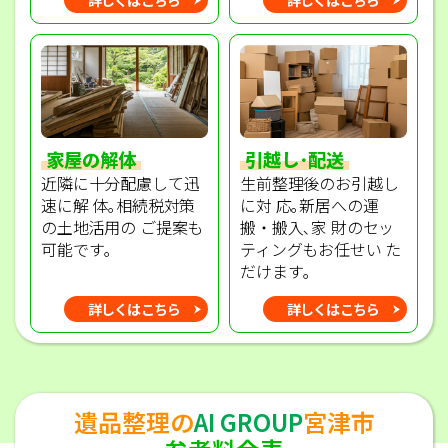
家屋の解体
引越し･配送
近隣に十分配慮して迅
生前整理後のお引越し
速に解 体｡相続税対策
に対 応｡新居への運
の土地活用の ご提案も
搬・搬入､家 財のセッ
可能です｡
ティングもお任せい た
だけます｡
詳しくはこちら
詳しくはこちら
遺品整理の
AI GROUP
宮津市