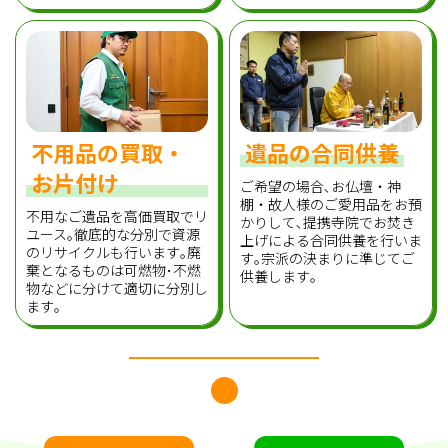
不用品の買取・
遺品の合同供養
お片付け
ご希望の場合､お仏壇・神
棚・故人様のご愛用品をお預
不用なご遺品を高価買取でリ
かりして､提携寺院でお焚き
ユース｡徹底的な分別で資源
上げによる合同供養を行いま
のリサイクルも行います｡廃
す｡宗派の決まりに準じてご
棄となるものは可燃物･不燃
供養します｡
物などに分けて適切に分別し
ます｡