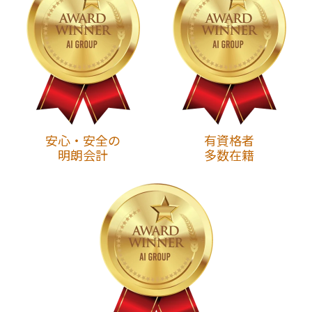
安心・安全の
有資格者
明朗会計
多数在籍