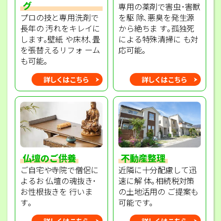
グ
専用の薬剤で害虫･害獣
プロの技と専用洗剤で
を駆 除､悪臭を発生源
長年の 汚れをキレイに
から絶ちま す｡孤独死
します｡壁紙 や床材､畳
による特殊清掃に も対
を張替えるリフォ ーム
応可能｡
も可能｡
詳しくはこちら
詳しくはこちら
不動産整理
仏壇のご供養
近隣に十分配慮して迅
ご自宅や寺院で僧侶に
速に解 体｡相続税対策
よるお 仏壇の魂抜き･
の土地活用の ご提案も
お性根抜きを 行いま
可能です｡
す｡
詳しくはこちら
詳しくはこちら