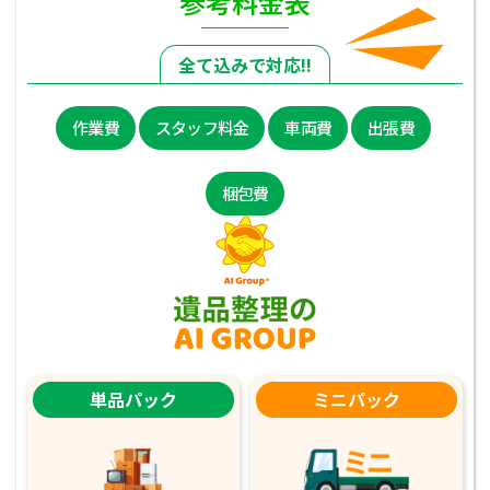
参考料金表
全て込みで対応!!
作業費
スタッフ料金
車両費
出張費
梱包費
単品パック
ミニパック