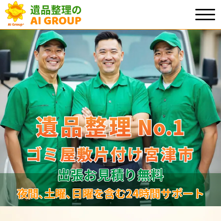
遺品整理
遺品整理
No.1
No
.
1
ゴミ屋敷片付け宮津市
ゴミ屋敷片付け宮津市
出張お見積り無料
夜間､土曜､日曜を含む24時間サポート