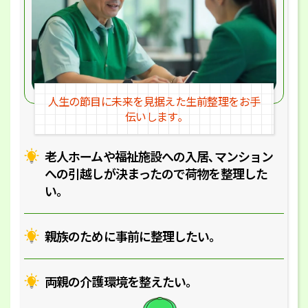
人生の節目に未来を見据えた
生前整理をお手
伝いします｡
老人ホームや福祉施設への入居､マ
ンション
への引越しが決まったので
荷物を整理した
い｡
親族のために事前に整理したい｡
両親の介護環境を整えたい｡