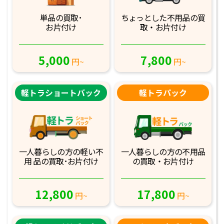
単品の買取･
ちょっとした不用品
の買
お片付け
取・お片付け
5,000
7,800
円~
円~
軽トラショートバック
軽トラパック
一人暮らしの方の軽
い不
一人暮らしの方の不
用品
用 品の買取･お
片付け
の買取・お片付け
12,800
17,800
円~
円~