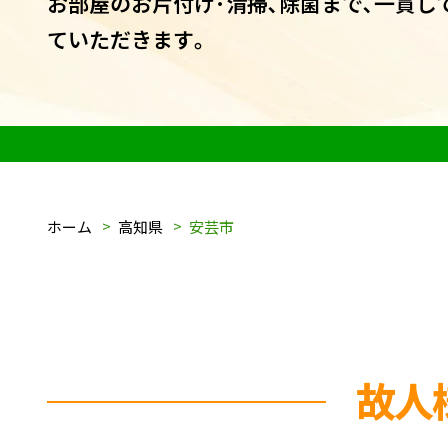
お部屋のお片付け･清掃､除菌まで､一貫し
ていただきます｡
ホーム
高知県
安芸市
故人