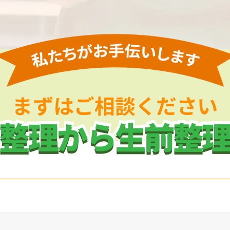
まずはご相談ください
整理から生前整
整理から生前整