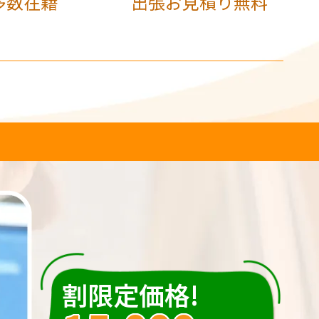
多数在籍
出張お見積り無料
割限定価格!