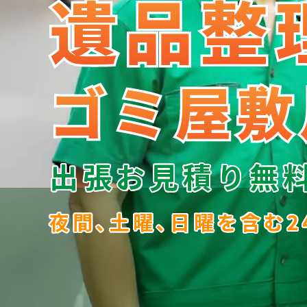
遺品整
遺品整
ゴミ屋敷
ゴミ屋敷
出張お見積り無
夜間､土曜､日曜を含む