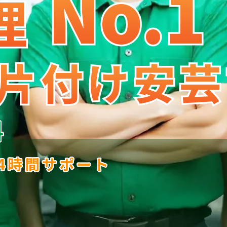
No.1
No
.
1
理
理
片付け安芸
片付け安芸
料
24時間サポート