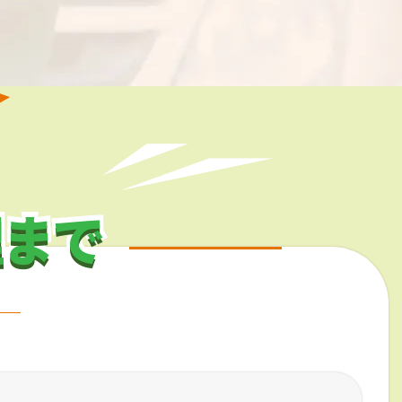
理まで
理まで