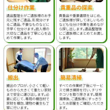
仕分け作業
貴重品の探索
遺品整理士がご遺族様のお手
貴重品や重要書類をはじめ､
元に残すご遺品､形見分けす
ご遺族様が探してほしいもの
るご遺品､不要なものなどに
なども仕分け作業を進めなが
手早く仕分けます｡故人様の
ら探し出します｡遺品整理後
大切なご遺品を丁寧に心を込
にご遺族様にまとめてお渡し
めて作業します｡
します｡
搬出
簡易清掃
搬出のプロが､小さくて軽い
すべての作業終了後にサービ
ものから大きくて重たい家財
スで掃き掃除を行い､チリや
まで安全に運び出します｡必
ホコリを取り除きます｡簡易
要に応じて､専用の梱包材で
清掃後､ご遺族様にすっきり
家財を梱包､建物の養生も丁
したお部屋をご確認いただき
寧に行います｡
ます｡