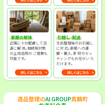
家屋の解体
引越し･配送
近隣に十分配慮して迅
生前整理後のお引越し
速に解 体｡相続税対策
に対 応｡新居への運
の土地活用の ご提案も
搬・搬入､家 財のセッ
可能です｡
ティングもお任せい た
だけます｡
詳しくはこちら
詳しくはこちら
遺品整理の
AI GROUP
真鶴町