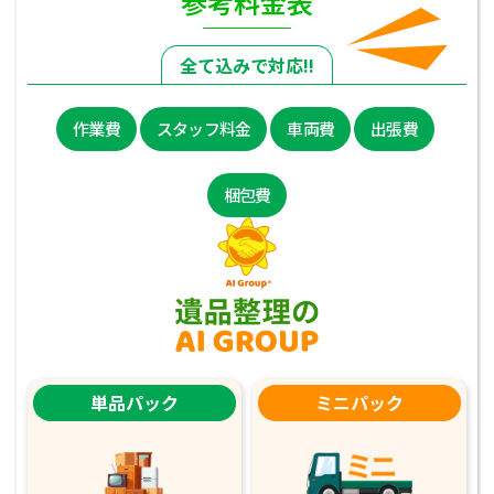
参考料金表
全て込みで対応!!
作業費
スタッフ料金
車両費
出張費
梱包費
単品パック
ミニパック