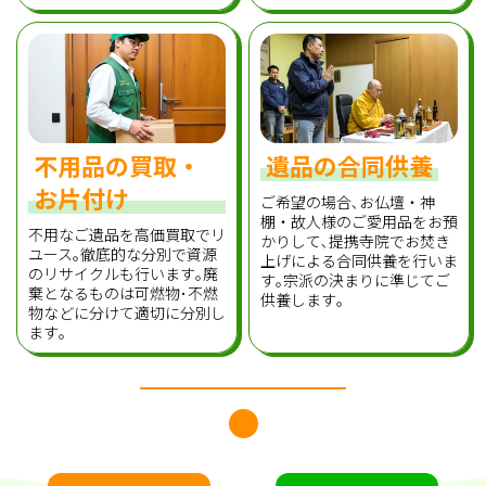
不用品の買取・
遺品の合同供養
お片付け
ご希望の場合､お仏壇・神
棚・故人様のご愛用品をお預
不用なご遺品を高価買取でリ
かりして､提携寺院でお焚き
ユース｡徹底的な分別で資源
上げによる合同供養を行いま
のリサイクルも行います｡廃
す｡宗派の決まりに準じてご
棄となるものは可燃物･不燃
供養します｡
物などに分けて適切に分別し
ます｡