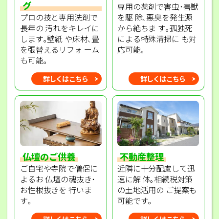
グ
専用の薬剤で害虫･害獣
プロの技と専用洗剤で
を駆 除､悪臭を発生源
長年の 汚れをキレイに
から絶ちま す｡孤独死
します｡壁紙 や床材､畳
による特殊清掃に も対
を張替えるリフォ ーム
応可能｡
も可能｡
詳しくはこちら
詳しくはこちら
不動産整理
仏壇のご供養
近隣に十分配慮して迅
ご自宅や寺院で僧侶に
速に解 体｡相続税対策
よるお 仏壇の魂抜き･
の土地活用の ご提案も
お性根抜きを 行いま
可能です｡
す｡
詳しくはこちら
詳しくはこちら