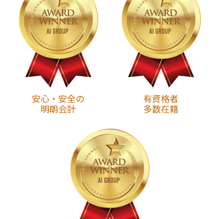
安心・安全の
有資格者
明朗会計
多数在籍