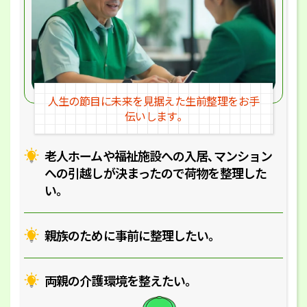
人生の節目に未来を見据えた
生前整理をお手
伝いします｡
老人ホームや福祉施設への入居､マ
ンション
への引越しが決まったので
荷物を整理した
い｡
親族のために事前に整理したい｡
両親の介護環境を整えたい｡