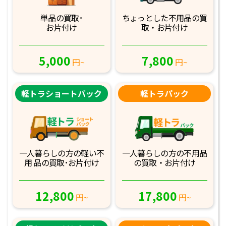
単品の買取･
ちょっとした不用品
の買
お片付け
取・お片付け
5,000
7,800
円~
円~
軽トラショートバック
軽トラパック
一人暮らしの方の軽
い不
一人暮らしの方の不
用品
用 品の買取･お
片付け
の買取・お片付け
12,800
17,800
円~
円~