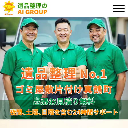
遺品整理
遺品整理
No.1
No
.
1
ゴミ屋敷片付け真鶴町
ゴミ屋敷片付け真鶴町
出張お見積り無料
夜間､土曜､日曜を含む24時間サポート