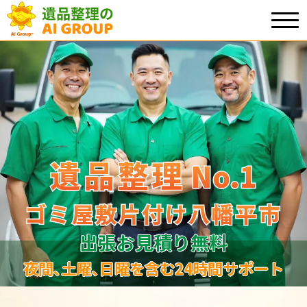
遺品整理
遺品整理
No.1
No
.
1
ゴミ屋敷片付け八幡平市
ゴミ屋敷片付け八幡平市
出張お見積り無料
夜間､土曜､日曜を含む24時間サポート