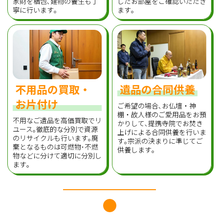
家財を梱包､建物の養生も丁
したお部屋をご確認いただき
寧に行います｡
ます｡
不用品の買取・
遺品の合同供養
お片付け
ご希望の場合､お仏壇・神
棚・故人様のご愛用品をお預
不用なご遺品を高価買取でリ
かりして､提携寺院でお焚き
ユース｡徹底的な分別で資源
上げによる合同供養を行いま
のリサイクルも行います｡廃
す｡宗派の決まりに準じてご
棄となるものは可燃物･不燃
供養します｡
物などに分けて適切に分別し
ます｡