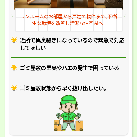
ワンルームのお部屋から戸建
て物件まで､不衛
生な環境を改
善し清潔な住空間へ｡
近所で異臭騒ぎになっているの
で緊急で対応
してほしい
ゴミ屋敷の異臭やハエの
発生で困っている
ゴミ屋敷状態から早く抜け出したい｡