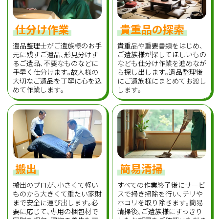
仕分け作業
貴重品の探索
遺品整理士がご遺族様のお手
貴重品や重要書類をはじめ､
元に残すご遺品､形見分けす
ご遺族様が探してほしいもの
るご遺品､不要なものなどに
なども仕分け作業を進めなが
手早く仕分けます｡故人様の
ら探し出します｡遺品整理後
大切なご遺品を丁寧に心を込
にご遺族様にまとめてお渡し
めて作業します｡
します｡
搬出
簡易清掃
搬出のプロが､小さくて軽い
すべての作業終了後にサービ
ものから大きくて重たい家財
スで掃き掃除を行い､チリや
まで安全に運び出します｡必
ホコリを取り除きます｡簡易
要に応じて､専用の梱包材で
清掃後､ご遺族様にすっきり