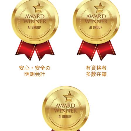
安心・安全の
有資格者
明朗会計
多数在籍