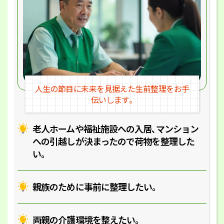
人生の節目に未来を見据えた
生前整理をお手
伝いします｡
老人ホームや福祉施設への入居､マ
ンション
への引越しが決まったので
荷物を整理した
い｡
親族のために事前に整理したい｡
両親の介護環境を整えたい｡