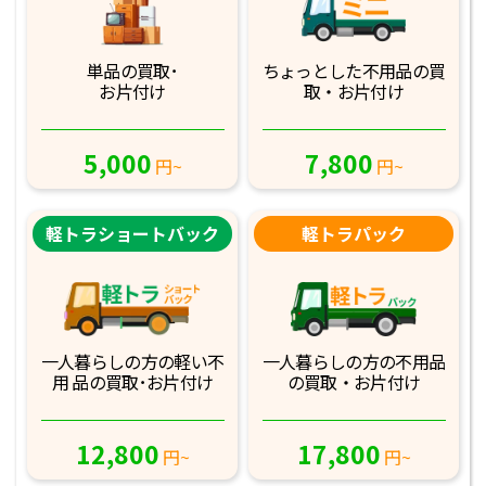
単品の買取･
ちょっとした不用品
の買
お片付け
取・お片付け
5,000
7,800
円~
円~
軽トラショートバック
軽トラパック
一人暮らしの方の軽
い不
一人暮らしの方の不
用品
用 品の買取･お
片付け
の買取・お片付け
12,800
17,800
円~
円~