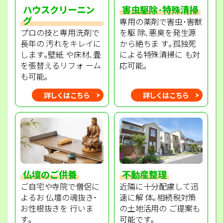
ハウスクリーニン
害虫駆除･特殊清掃
グ
専用の薬剤で害虫･害獣
プロの技と専用洗剤で
を駆 除､悪臭を発生源
長年の 汚れをキレイに
から絶ちま す｡孤独死
します｡壁紙 や床材､畳
による特殊清掃に も対
を張替えるリフォ ーム
応可能｡
も可能｡
詳しくはこちら
詳しくはこちら
不動産整理
仏壇のご供養
近隣に十分配慮して迅
ご自宅や寺院で僧侶に
速に解 体｡相続税対策
よるお 仏壇の魂抜き･
の土地活用の ご提案も
お性根抜きを 行いま
可能です｡
す｡