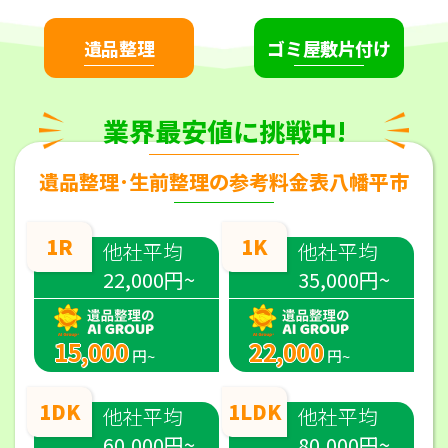
遺品整理
ゴミ屋敷片付け
業界最安値に挑戦中!
遺品整理･生前整理の参考料金表八幡平市
1R
1K
他社平均
他社平均
22,000円~
35,000円~
15,000
22,000
円~
円~
1DK
1LDK
他社平均
他社平均
60,000円~
80,000円~